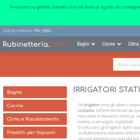
Avvisiamo la gentile clientela che nel mese di agosto le consegne
SCEGLI LINGUA :
ITA
|
ENG
Bagno
Cucina
Clima
IRRIGATORI STAT
Bagno
Gli
irrigatori
sono gli ultimi compo
Cucina
costante
. Differentemente da quell
impostata in maniera continua, senz
Clima e Riscaldamento
testina, e ad angolo regolabile.
Si utilizzano gli irrigatori statici 
Su Rubinetteria abbiamo selezionato
Prodotti per Impianti
più noti garantiscono una vita più 