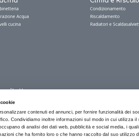
ucina
Clima e Risca
binetteria
Condizionamento
ltrazione Acqua
Riscaldamento
velli cucina
Radiatori e Scaldasalviet
uoritutto
oritutto
 cookie
oriTutto Bagno
rsonalizzare contenuti ed annunci, per fornire funzionalità dei so
oriTutto Cucina
ffico. Condividiamo inoltre informazioni sul modo in cui utilizza il 
oriTutto Clima e riscaldamento
 occupano di analisi dei dati web, pubblicità e social media, i qual
azioni che ha fornito loro o che hanno raccolto dal suo utilizzo d