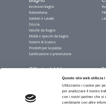
Bagno
C
Accessori bagno
Ru
Rubinetteria
Fi
Sanitari e Lavabi
La
Doccia
Vasche da Bagno
Mobili e specchi da bagno
Sistemi di Scarico
Prodotti per la pulizia
Sanificazione e prevenzione
Offerte del Mese
F
Offerte del mese
Fu
Questo sito web utilizza i
Fu
Utilizziamo i cookie per pe
Fu
per analizzare il nostro tra
Fu
con i nostri partner che si
combinarle con altre inform