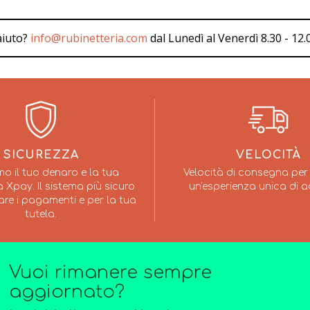
aiuto?
info@rubinetteria.com
dal Lunedì al Venerdì 8.30 - 12.0
SICUREZZA
VELOCITÀ
mo il tuo denaro e la tua
Velocità di consegna per 
 Xpay. Il sistema più sicuro
un'esperienza unica di a
are i pagamenti e per la tua
tutela.
Vuoi rimanere sempre
aggiornato?