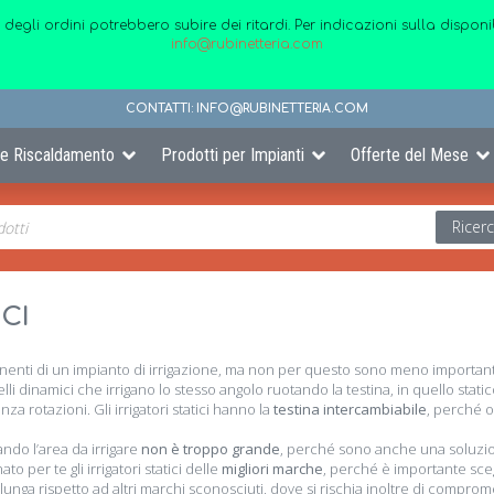
 degli ordini potrebbero subire dei ritardi. Per indicazioni sulla disp
info@rubinetteria.com
CONTATTI:
INFO@RUBINETTERIA.COM
 e Riscaldamento
Prodotti per Impianti
Offerte del Mese
Ricer
ICI
nenti di un impianto di irrigazione, ma non per questo sono meno importan
i dinamici che irrigano lo stesso angolo ruotando la testina, in quello statico 
a rotazioni. Gli irrigatori statici hanno la
testina intercambiabile
, perché o
quando l’area da irrigare
non è troppo grande
, perché sono anche una soluzi
 per te gli irrigatori statici delle
migliori marche
, perché è importante sceg
lunga rispetto ad altri marchi sconosciuti, dove si rischia inoltre di comprom