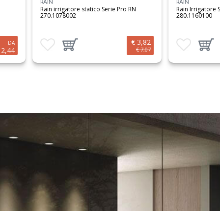
RAIN
RAIN
Rain irrigatore statico Serie Pro RN
Rain Irrigatore 
270.1078002
280.1160100
€ 3,82
Aggiungi ai preferiti
Aggiungi prodotto al carrello
Aggiungi ai preferit
Aggiungi 
DA
 2,44
€ 7,07