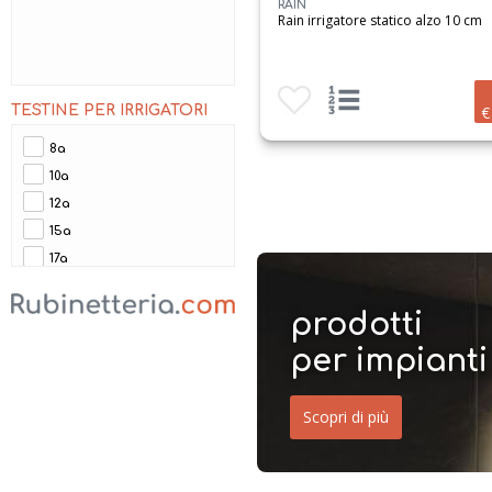
RAIN
Rain irrigatore statico alzo 10 cm
Aggiungi ai preferiti
Visualizza opzioni prodotto
TESTINE PER IRRIGATORI
€
8a
10a
12a
15a
17a
prodotti
per impianti
Scopri di più