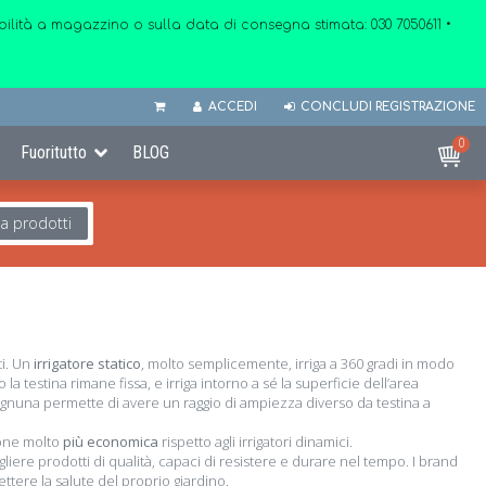
onibilità a magazzino o sulla data di consegna stimata:
030 7050611
•
ACCEDI
CONCLUDI REGISTRAZIONE
0
Fuoritutto
BLOG
ca prodotti
ti. Un
irrigatore statico
, molto semplicemente, irriga a 360 gradi in modo
la testina rimane fissa, e irriga intorno a sé la superficie dell’area
gnuna permette di avere un raggio di ampiezza diverso da testina a
one molto
più economica
rispetto agli irrigatori dinamici.
liere prodotti di qualità, capaci di resistere e durare nel tempo. I brand
ettere la salute del proprio giardino.