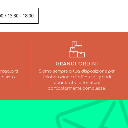
0 / 13.30 - 18.00
GRANDI ORDINI
regalarti
Siamo sempre a tua disposizione per
cquisto.
l’elaborazione di offerte di grandi
quantitativi o forniture
particolarmente complesse.