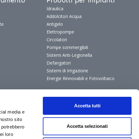
ldamento
Prodotti per Impianti
Idraulica
Addolcitori Acqua
te
Antigelo
Elettropompe
Circolatori
Pompe sommergibili
Sistemi Anti-Legionella
Defangatori
Sistemi di Irrigazione
Energie Rinnovabili e Fotovoltaico
Accetta tutti
cial media e
nostro sito
Accetta selezionati
i potrebbero
ei loro