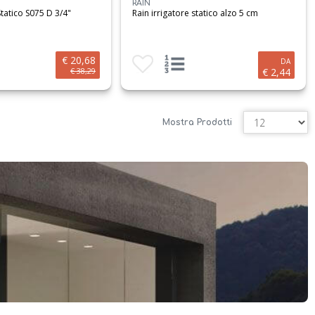
RAIN
Statico S075 D 3/4"
Rain irrigatore statico alzo 5 cm
€ 20,68
i
prodotto al carrello
Aggiungi ai preferiti
Visualizza opzioni prodotto
DA
€ 38,29
€ 2,44
Mostra Prodotti