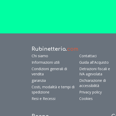
Rubinetteria.
com
Chi siamo
Contattaci
Informazioni utili
Guida all'Acquisto
Condizioni generali di
Detrazioni fiscali e
vendita
IVA agevolata
garanzia
Dichiarazione di
accessibilità
Costi, modalità e tempi di
spedizione
Privacy policy
Resi e Recessi
Cookies