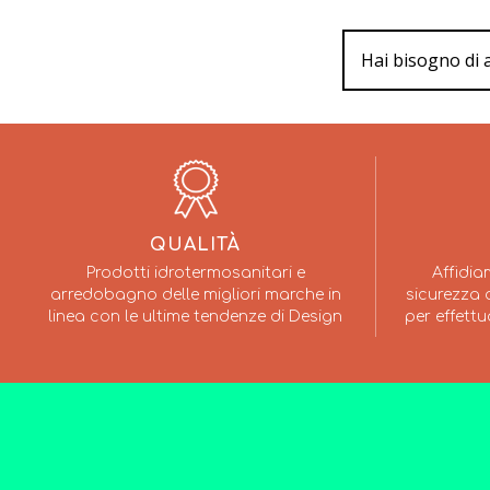
Hai bisogno di 
QUALITÀ
Prodotti idrotermosanitari e
Affidia
arredobagno delle migliori marche in
sicurezza a
linea con le ultime tendenze di Design
per effettu