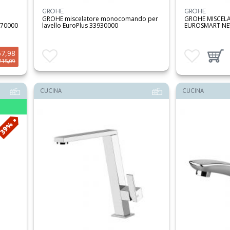
GROHE
GROHE
GROHE miscelatore monocomando per
GROHE MISCEL
70000
lavello EuroPlus 33930000
EUROSMART NE
57,98
Aggiungi ai preferiti
Aggiungi ai preferit
Aggiungi 
215,09
CUCINA
CUCINA
39%