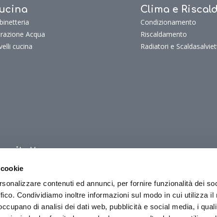
ucina
Clima e Risca
binetteria
Condizionamento
ltrazione Acqua
Riscaldamento
velli cucina
Radiatori e Scaldasalviet
uoritutto
oritutto
 cookie
oriTutto Bagno
rsonalizzare contenuti ed annunci, per fornire funzionalità dei so
oriTutto Cucina
ffico. Condividiamo inoltre informazioni sul modo in cui utilizza il 
oriTutto Clima e riscaldamento
 occupano di analisi dei dati web, pubblicità e social media, i qual