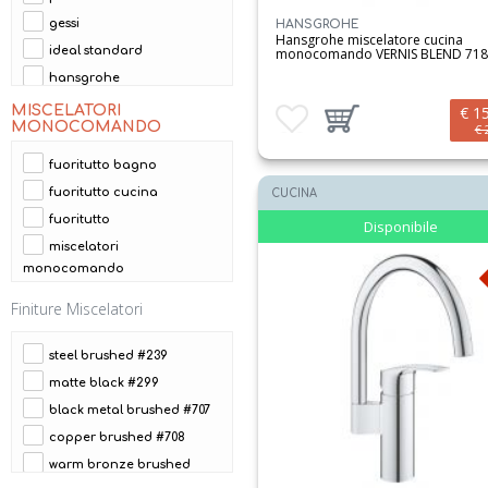
cerab100
gessi
HANSGROHE
cerab150
Hansgrohe miscelatore cucina
ideal standard
monocomando VERNIS BLEND 718
cerab50
hansgrohe
ceraplan
MISCELATORI
€ 1
Aggiungi ai preferiti
Aggiungi prodotto al carrello
ceraplan iii
MONOCOMANDO
€ 
chef
fuoritutto bagno
concetto
fuoritutto cucina
CUCINA
elle
fuoritutto
Disponibile
eurocube
miscelatori
europlus
monocomando
eurosmart
Finiture Miscelatori
eurosmart cosmo
fisso
steel brushed #239
flavia
matte black #299
focus cucina
black metal brushed #707
green
copper brushed #708
helium
warm bronze brushed
incline
#726