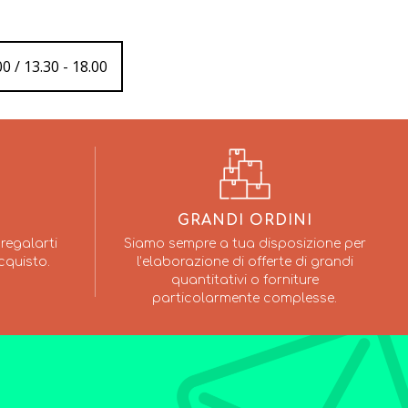
0 / 13.30 - 18.00
GRANDI ORDINI
regalarti
Siamo sempre a tua disposizione per
cquisto.
l’elaborazione di offerte di grandi
quantitativi o forniture
particolarmente complesse.