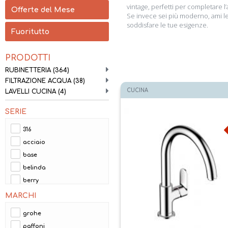
vintage, perfetti per completare l
Offerte del Mese
Se invece sei più moderno, ami le 
soddisfare le tue esigenze.
Fuoritutto
PRODOTTI
RUBINETTERIA
(364)
FILTRAZIONE ACQUA
(38)
CUCINA
LAVELLI CUCINA
(4)
SERIE
316
acciaio
base
belinda
berry
birillo
MARCHI
candy
grohe
cary
paffoni