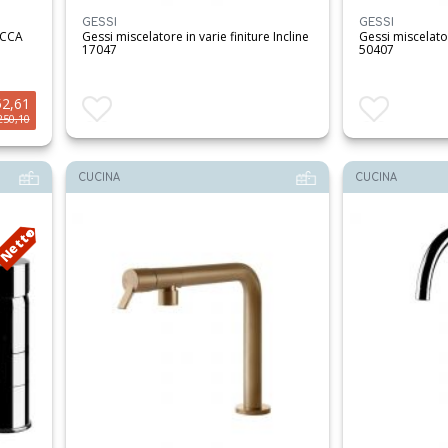
GESSI
GESSI
OCCA
Gessi miscelatore in varie finiture Incline
Gessi miscelat
17047
50407
52,61
Aggiungi ai preferiti
Aggiungi ai preferit
250,10
CUCINA
CUCINA
Netto