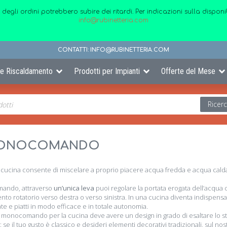
 degli ordini potrebbero subire dei ritardi. Per indicazioni sulla disp
info@rubinetteria.com
CONTATTI:
INFO@RUBINETTERIA.COM
 e Riscaldamento
Prodotti per Impianti
Offerte del Mese
Ricer
 MONOCOMANDO
 cucina consente di miscelare a proprio piacere acqua fredda e acqua calda
omando, attraverso
un’unica leva
puoi regolare la portata erogata dell’acqua c
o rotatorio verso destra o verso sinistra. In una cucina diventa indispensa
te e piatti in modo efficace e in totale autonomia.
to monocomando per la cucina deve avere un design in grado di esaltare lo stile
: se il tuo gusto è classico e desideri elementi decorativi tradizionali, sul nos