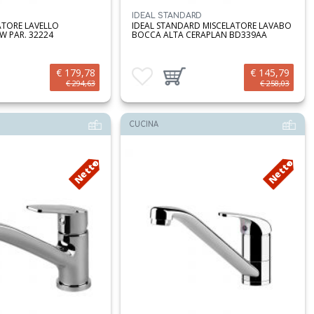
IDEAL STANDARD
ATORE LAVELLO
IDEAL STANDARD MISCELATORE LAVABO
W PAR. 32224
BOCCA ALTA CERAPLAN BD339AA
€ 179,78
€ 145,79
i
prodotto al carrello
Aggiungi ai preferiti
Aggiungi prodotto al carrello
€ 294,63
€ 258,03
CUCINA
Netto
Netto