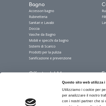
Bagno
C
Accessori bagno
Ru
Rubinetteria
Fi
Sanitari e Lavabi
La
Doccia
Vasche da Bagno
Mobili e specchi da bagno
Sistemi di Scarico
Prodotti per la pulizia
Sanificazione e prevenzione
Offerte del Mese
F
Offerte del mese
Fu
Questo sito web utilizza i
Fu
Utilizziamo i cookie per pe
Fu
per analizzare il nostro tra
Fu
con i nostri partner che si