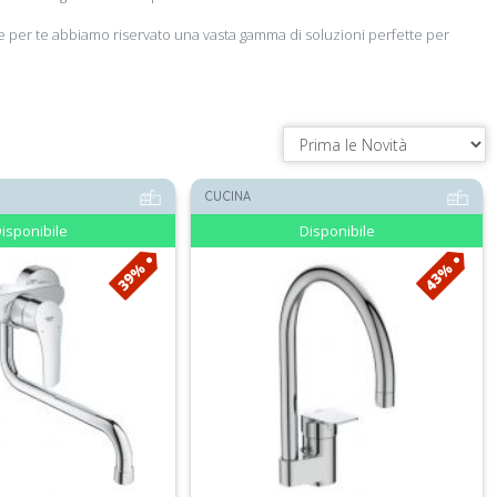
nche per te abbiamo riservato una vasta gamma di soluzioni perfette per
CUCINA
isponibile
Disponibile
39%
43%