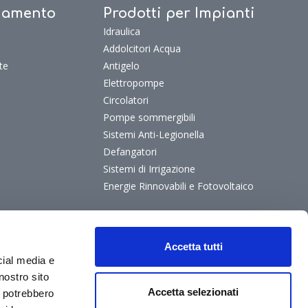
ldamento
Prodotti per Impianti
Idraulica
Addolcitori Acqua
te
Antigelo
Elettropompe
Circolatori
Pompe sommergibili
Sistemi Anti-Legionella
Defangatori
Sistemi di Irrigazione
Energie Rinnovabili e Fotovoltaico
Accetta tutti
cial media e
nostro sito
Accetta selezionati
i potrebbero