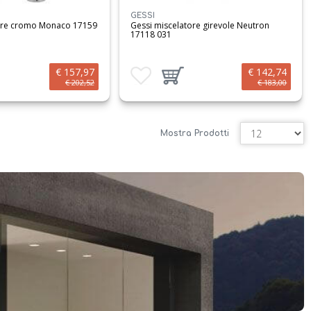
GESSI
tore cromo Monaco 17159
Gessi miscelatore girevole Neutron
17118 031
€ 157,97
€ 142,74
i
prodotto al carrello
Aggiungi ai preferiti
Aggiungi prodotto al carrello
€ 202,52
€ 183,00
Mostra Prodotti