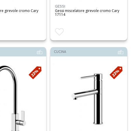
GESSI
ore girevole cromo Cary
Gessi miscelatore girevole cromo Cary
17114
i
Aggiungi ai preferiti
CUCINA
22%
22%