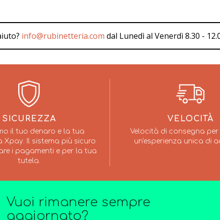
aiuto?
info@rubinetteria.com
dal Lunedì al Venerdì 8.30 - 12.0
SICUREZZA
VELOCITÀ
mo il tuo denaro e la tua
Velocità di consegna per 
 Xpay. Il sistema più sicuro
un'esperienza unica di a
are i pagamenti e per la tua
tutela.
Vuoi rimanere sempre
aggiornato?