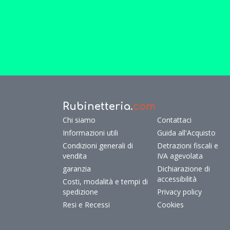
Rubinetteria.
com
Chi siamo
Contattaci
Informazioni utili
Guida all'Acquisto
Condizioni generali di
Detrazioni fiscali e
vendita
IVA agevolata
garanzia
Dichiarazione di
accessibilità
Costi, modalità e tempi di
spedizione
Privacy policy
Resi e Recessi
Cookies