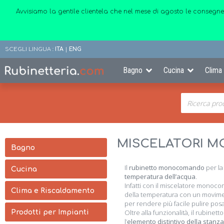
Avvisiamo la gentile clientela che nel mese di agosto le consegne
SCEGLI LINGUA :
ITA
|
ENG
Bagno
Cucina
Clima
MISCELATORI
Bagno
Il
rubinetto monocomando
per la
Cucina
temperatura dell’acqua
.
Infatti con il miscelatore monoc
Clima e Riscaldamento
della temperatura con un moviment
per rendere più facile pulire posa
Oltre alla funzionalità, il rubinet
Prodotti per Impianti
l’
elemento distintivo della stanza