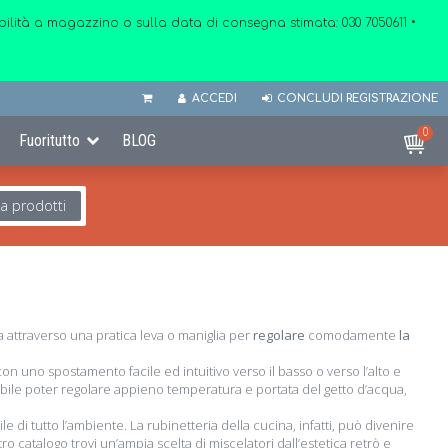
onibilità a magazzino o sulla data di consegna stimata:
030 7050611
•
ACCEDI
CONCLUDI REGISTRAZIONE
0
Fuoritutto
BLOG
ca prodotti
 attraverso una pratica leva o maniglia per
regolare
comodamente
la
on uno spostamento facile ed intuitivo verso il basso o verso l’alto e
bile poter regolare appieno temperatura e portata del getto d’acqua,
 di tutto l’ambiente. La rubinetteria della cucina, infatti, può divenire
tro catalogo trovi un’ampia scelta di miscelatori dall’estetica retrò e