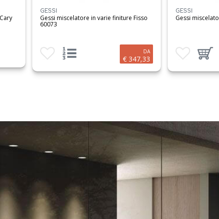
GESSI
GESSI
 Cary
Gessi miscelatore in varie finiture Fisso
Gessi miscela
60073
Aggiungi ai preferiti
Visualizza opzioni prodotto
Aggiungi ai preferit
Aggiungi 
DA
€ 347,33