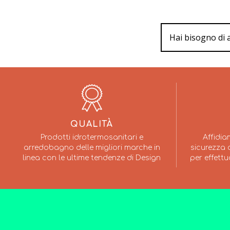
Hai bisogno di 
QUALITÀ
Prodotti idrotermosanitari e
Affidia
arredobagno delle migliori marche in
sicurezza a
linea con le ultime tendenze di Design
per effettu