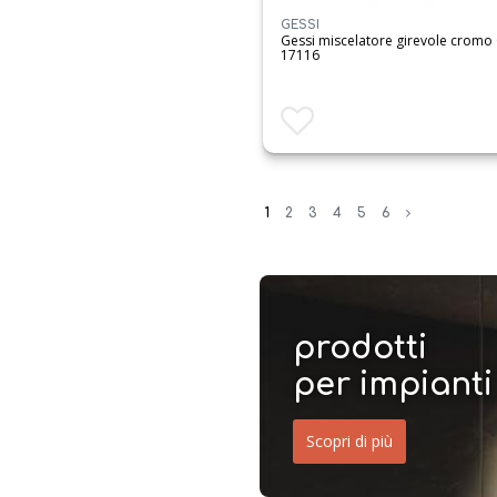
steel
GESSI
Gessi miscelatore girevole cromo
stelo
17116
stick
tradizione
Aggiungi ai preferiti
vernis
effe
1
2
3
4
5
6
prodotti
per impianti
Scopri di più