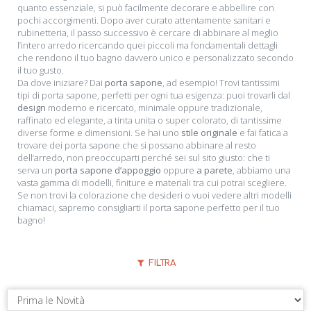
quanto essenziale, si può facilmente decorare e abbellire con
pochi accorgimenti. Dopo aver curato attentamente sanitari e
rubinetteria, il passo successivo è cercare di abbinare al meglio
l’intero arredo ricercando quei piccoli ma fondamentali dettagli
che rendono il tuo bagno davvero unico e personalizzato secondo
il tuo gusto.
Da dove iniziare? Dai
porta sapone
, ad esempio! Trovi tantissimi
tipi di porta sapone, perfetti per ogni tua esigenza: puoi trovarli dal
design
moderno e ricercato, minimale oppure tradizionale,
raffinato ed elegante, a tinta unita o super colorato, di tantissime
diverse forme e dimensioni. Se hai uno
stile originale
e fai fatica a
trovare dei porta sapone che si possano abbinare al resto
dell’arredo, non preoccuparti perché sei sul sito giusto: che ti
serva un
porta sapone d’appoggio
oppure
a parete
, abbiamo una
vasta gamma di modelli, finiture e materiali tra cui potrai scegliere.
Se non trovi la colorazione che desideri o vuoi vedere altri modelli
chiamaci, sapremo consigliarti il porta sapone perfetto per il tuo
bagno!
FILTRA