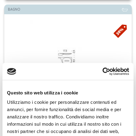
BAGNO
30%
Questo sito web utilizza i cookie
COLOMBO DESIGN
Utilizziamo i cookie per personalizzare contenuti ed
Colombo porta sapone destro cromo Alizé B2501DX CR
annunci, per fornire funzionalità dei social media e per
analizzare il nostro traffico. Condividiamo inoltre
€ 85,13
Aggiungi ai preferiti
Aggiungi prodotto al carrello
informazioni sul modo in cui utilizza il nostro sito con i
€ 121,51
nostri partner che si occupano di analisi dei dati web,