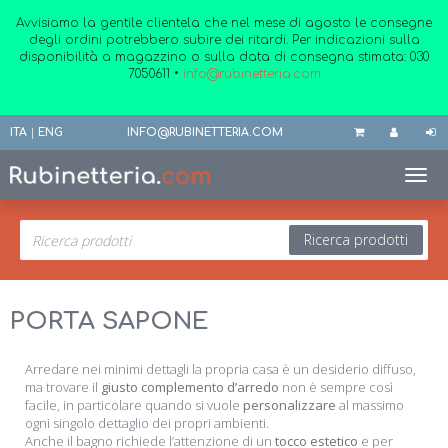
Avvisiamo la gentile clientela che nel mese di agosto le consegne
degli ordini potrebbero subire dei ritardi. Per indicazioni sulla
disponibilità a magazzino o sulla data di consegna stimata:
030
7050611
•
info@rubinetteria.com
ITA
|
ENG
INFO@RUBINETTERIA.COM
Toggl
Ricerca prodotti
PORTA SAPONE
Arredare nei minimi dettagli la propria casa è un desiderio diffuso,
ma trovare il
giusto complemento d’arredo
non è sempre così
facile, in particolare quando si vuole
personalizzare
al massimo
ogni singolo dettaglio dei propri ambienti.
Anche il bagno richiede l’attenzione di un
tocco estetico
e per