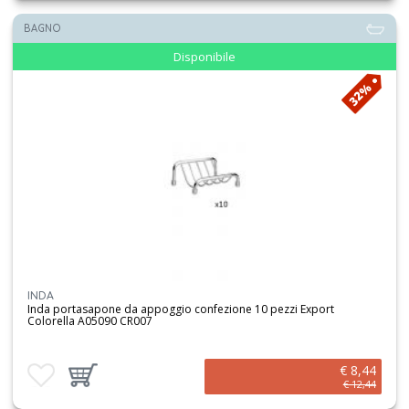
BAGNO
Disponibile
32%
INDA
Inda portasapone da appoggio confezione 10 pezzi Export
Colorella A05090 CR007
€ 8,44
Aggiungi ai preferiti
Aggiungi prodotto al carrello
€ 12,44