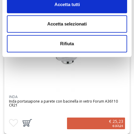
Accetta tutti
BAGNO
Accetta selezionati
32%
Rifiuta
INDA
Inda portasapone a parete con bacinella in vetro Forum A36110
CR21
€ 25,23
Aggiungi ai preferiti
Aggiungi prodotto al carrello
€ 37,21