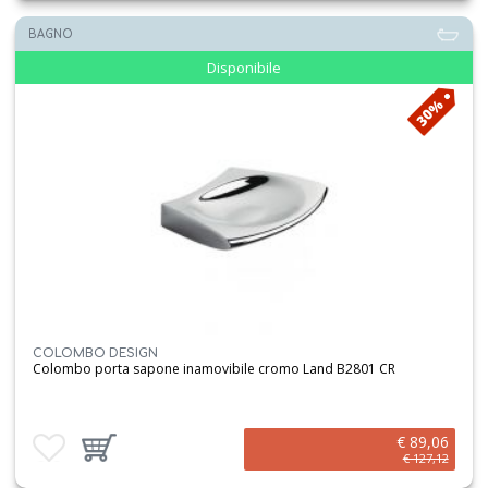
BAGNO
Disponibile
30%
COLOMBO DESIGN
Colombo porta sapone inamovibile cromo Land B2801 CR
€ 89,06
Aggiungi ai preferiti
Aggiungi prodotto al carrello
€ 127,12