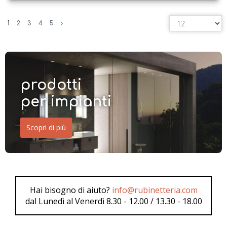
1
2
3
4
5
prodotti
per impianti
Scopri di più
Hai bisogno di aiuto?
info@rubinetteria.com
dal Lunedì al Venerdì 8.30 - 12.00 / 13.30 - 18.00