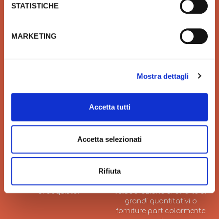
STATISTICHE
MARKETING
QUALITÀ
SICUREZZA
Prodotti idrotermosanitari e
Affidiamo il tuo denaro e la
arredobagno delle migliori
tua sicurezza a Xpay. Il
Mostra dettagli
marche in linea con le ultime
sistema più sicuro per
tendenze di Design
effettuare i pagamenti e per
la tua tutela.
Accetta tutti
Accetta selezionati
VELOCITÀ
GRANDI ORDINI
Rifiuta
Velocità di consegna per
Siamo sempre a tua
regalarti un'esperienza unica
disposizione per
di acquisto.
l’elaborazione di offerte di
grandi quantitativi o
forniture particolarmente