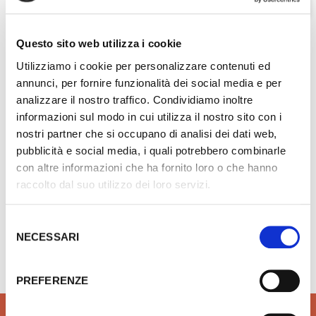
Questo sito web utilizza i cookie
Utilizziamo i cookie per personalizzare contenuti ed
annunci, per fornire funzionalità dei social media e per
prodotti
analizzare il nostro traffico. Condividiamo inoltre
per impianti
informazioni sul modo in cui utilizza il nostro sito con i
nostri partner che si occupano di analisi dei dati web,
Scopri di più
pubblicità e social media, i quali potrebbero combinarle
con altre informazioni che ha fornito loro o che hanno
raccolto dal suo utilizzo dei loro servizi.
Selezione
Hai bisogno di aiuto?
info@rubinetteria.com
NECESSARI
del
dal Lunedì al Venerdì 8.30 - 12.00 / 13.30 - 18.00
consenso
PREFERENZE