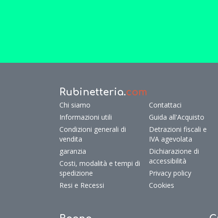
Rubinetteria.
com
Chi siamo
Contattaci
Informazioni utili
Guida all'Acquisto
Condizioni generali di
Detrazioni fiscali e
vendita
IVA agevolata
garanzia
Dichiarazione di
accessibilità
Costi, modalità e tempi di
spedizione
Privacy policy
Resi e Recessi
Cookies