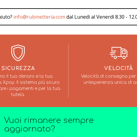
aiuto?
info@rubinetteria.com
dal Lunedì al Venerdì 8.30 - 12.0
SICUREZZA
VELOCITÀ
mo il tuo denaro e la tua
Velocità di consegna per 
 Xpay. Il sistema più sicuro
un'esperienza unica di a
are i pagamenti e per la tua
tutela.
Vuoi rimanere sempre
aggiornato?