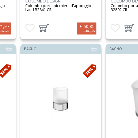
COLOMBO DESIGN
COLOMBO DE
gio
Colombo porta bicchiere d'appoggio
Colombo porta 
Land B2841 CR
B2802 CR
71,97
€ 60,85
Aggiungi ai preferiti
Aggiungi prodotto al carrello
Aggiungi ai preferit
Aggiungi 
102,72
€ 86,86
BAGNO
BAGNO
32%
32%