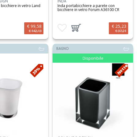
SIGN
INDA
bicchiere in vetro Land
Inda portabicchiere a parete con
bicchiere in vetro Forum A36100 CR
€ 99,58
€ 25,23
i
prodotto al carrello
Aggiungi ai preferiti
Aggiungi prodotto al carrello
€ 142,13
€ 37,21
BAGNO
Disponibile
Netto
30%