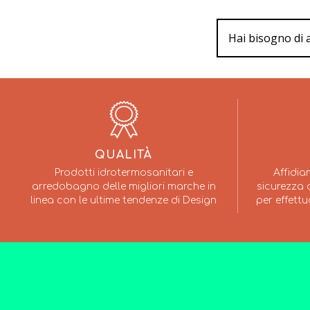
Hai bisogno di 
QUALITÀ
Prodotti idrotermosanitari e
Affidia
arredobagno delle migliori marche in
sicurezza a
linea con le ultime tendenze di Design
per effettu