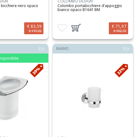
SIGN
COLOMBO DESIGN
bicchiere nero opaco
Colombo portabicchiere d'appoggio
M
bianco opaco B1641 BM
€ 83,59
€ 71,97
i
prodotto al carrello
Aggiungi ai preferiti
Aggiungi prodotto al carrello
€ 119,32
€ 102,72
BAGNO
isponibile
30%
32%