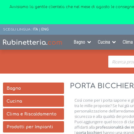
Avvisiamo la gentile clientela che nel mese di agosto le consegne
SCEGLI LINGUA :
ITA
|
ENG
Bagno
Cucina
Clima
PORTA BICCHIERI
Bagno
Così come per i porta sapone e g
Cucina
tra le mille proposte? Se hai già
personalizzazione dell’arredament
Clima e Riscaldamento
sicurezza e alla qualità dei prodot
Puoi aggiungere quel tocco di cla
affidarti alla
professionalità dei 
Prodotti per Impianti
I
porta bicchieri
hanno una gran