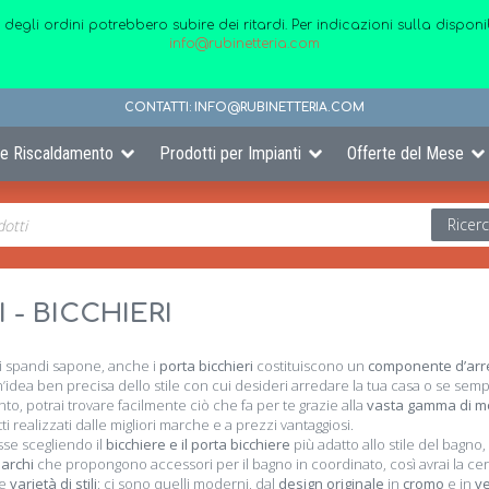
 degli ordini potrebbero subire dei ritardi. Per indicazioni sulla disp
info@rubinetteria.com
CONTATTI:
INFO@RUBINETTERIA.COM
 e Riscaldamento
Prodotti per Impianti
Offerte del Mese
Ricer
 - BICCHIERI
li spandi sapone, anche i
porta bicchieri
costituiscono un
componente d’ar
 un’idea ben precisa dello stile con cui desideri arredare la tua casa o se s
o, potrai trovare facilmente ciò che fa per te grazie alla
vasta gamma di mod
ti realizzati dalle migliori marche e a prezzi vantaggiosi.
sse scegliendo il
bicchiere e il porta bicchiere
più adatto allo stile del bagno
marchi
che propongono accessori per il bagno in coordinato, così avrai la cer
de
varietà di stili
: ci sono quelli moderni, dal
design originale
in
cromo
e in
ve