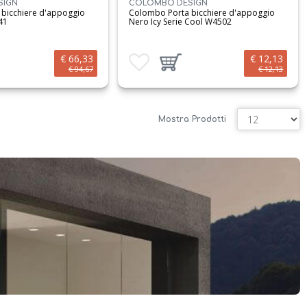
SIGN
COLOMBO DESIGN
bicchiere d'appoggio
Colombo Porta bicchiere d'appoggio
41
Nero Icy Serie Cool W4502
€ 66,33
€ 12,13
i
prodotto al carrello
Aggiungi ai preferiti
Aggiungi prodotto al carrello
€ 94,67
€ 12,13
Mostra Prodotti