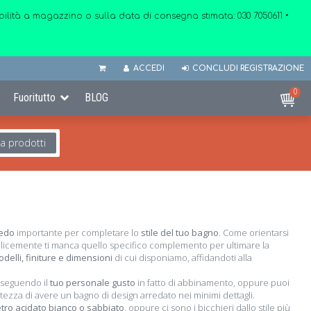
onibilità a magazzino o sulla data di consegna stimata:
030 7050611
•
ACCEDI
CONCLUDI REGISTRAZIONE
0
Fuoritutto
BLOG
ca prodotti
redo
importante per completare lo
stile del tuo bagno
. Come orientarsi
emplicemente ti manca quello specifico complemento per ultimare la
elli, finiture e dimensioni
di cui disponiamo, affidandoti alla
, seguendo il
tuo personale gusto
in fatto di abbinamento, oppure puoi
tezza di avere un bagno di design arredato nei minimi dettagli.
tro acidato bianco o sabbiato
, oppure ci sono i bicchieri dallo stile più