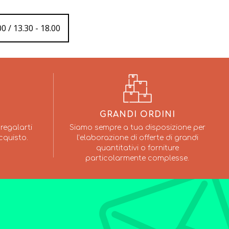
0 / 13.30 - 18.00
GRANDI ORDINI
regalarti
Siamo sempre a tua disposizione per
cquisto.
l’elaborazione di offerte di grandi
quantitativi o forniture
particolarmente complesse.