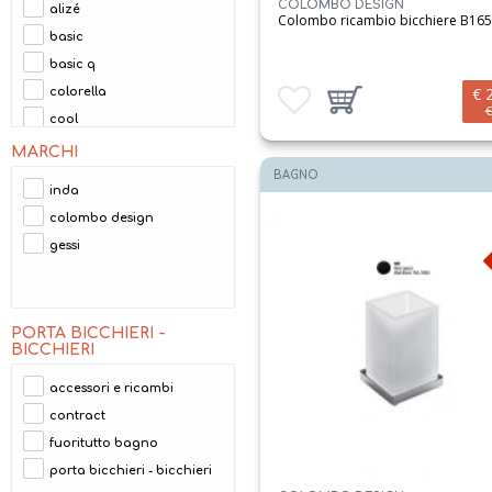
COLOMBO DESIGN
alizé
Colombo ricambio bicchiere B16
basic
basic q
€ 
Aggiungi ai preferiti
Aggiungi prodotto al carrello
colorella
€
cool
emporio
MARCHI
forever
BAGNO
inda
forum
colombo design
khala
gessi
land
lea
link
PORTA BICCHIERI -
logic
BICCHIERI
look
accessori e ricambi
lulu
contract
melò
fuoritutto bagno
mito
porta bicchieri - bicchieri
nordic