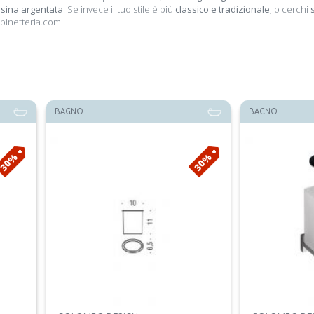
esina argentata
. Se invece il tuo stile è più
classico e tradizionale
, o cerchi
ubinetteria.com
BAGNO
BAGNO
30%
30%