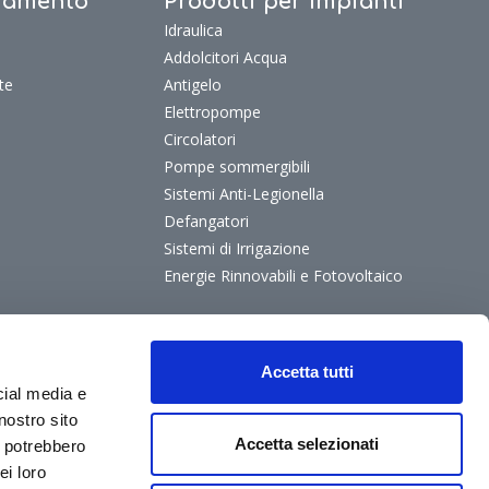
ldamento
Prodotti per Impianti
Idraulica
Addolcitori Acqua
te
Antigelo
Elettropompe
Circolatori
Pompe sommergibili
Sistemi Anti-Legionella
Defangatori
Sistemi di Irrigazione
Energie Rinnovabili e Fotovoltaico
Accetta tutti
cial media e
nostro sito
Accetta selezionati
i potrebbero
ei loro