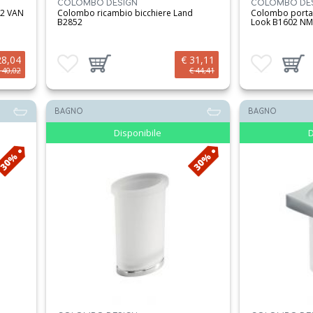
COLOMBO DESIGN
COLOMBO DE
52 VAN
Colombo ricambio bicchiere Land
Colombo porta 
B2852
Look B1602 N
28,04
€ 31,11
Aggiungi ai preferiti
Aggiungi prodotto al carrello
Aggiungi ai preferit
Aggiungi 
 40,02
€ 44,41
BAGNO
BAGNO
Disponibile
D
30%
30%