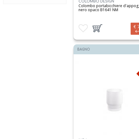
COLOMBO DESIGN
plus
Colombo portabicchiere d'appog
nero opaco B1641 NM
portofino
raffaella
€ 
Aggiungi ai preferiti
Aggiungi prodotto al carrello
time
€ 
touch
BAGNO