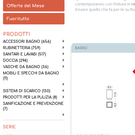
contemporaneo con finiture in
r
Offerte del Mese
trovare quello che fa per te su R
Fuoritutto
PRODOTTI
ACCESSORI BAGNO
(656)
RUBINETTERIA
(759)
BAGNO
SANITARI E LAVABI
(517)
DOCCIA
(294)
VASCHE DA BAGNO
(36)
MOBILI E SPECCHI DA BAGNO
(11)
SISTEMI DI SCARICO
(130)
PRODOTTI PER LA PULIZIA
(8)
SANIFICAZIONE E PREVENZIONE
(7)
SERIE