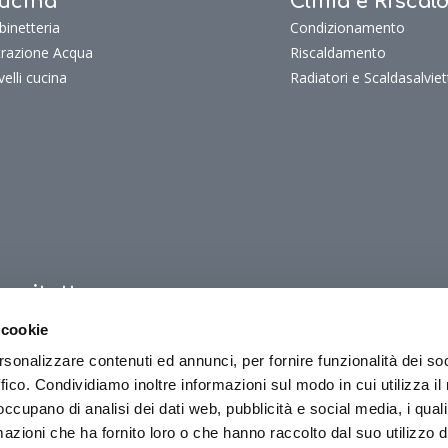
ucina
Clima e Risca
binetteria
Condizionamento
ltrazione Acqua
Riscaldamento
velli cucina
Radiatori e Scaldasalviet
uoritutto
oritutto
 cookie
oriTutto Bagno
rsonalizzare contenuti ed annunci, per fornire funzionalità dei so
oriTutto Cucina
ffico. Condividiamo inoltre informazioni sul modo in cui utilizza il 
oriTutto Clima e riscaldamento
 occupano di analisi dei dati web, pubblicità e social media, i qual
azioni che ha fornito loro o che hanno raccolto dal suo utilizzo d