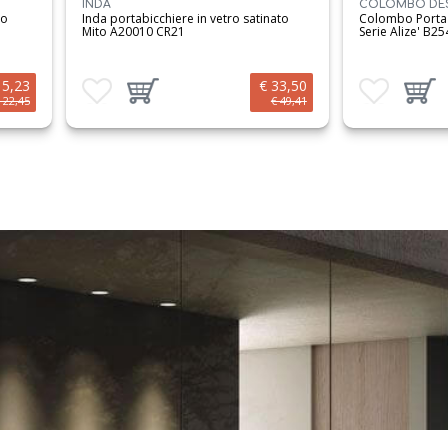
INDA
COLOMBO DE
to
Inda portabicchiere in vetro satinato
Colombo Porta 
Mito A20010 CR21
Serie Alize' B25
15,23
€ 33,50
Aggiungi ai preferiti
Aggiungi prodotto al carrello
Aggiungi ai preferit
Aggiungi 
 22,45
€ 49,41