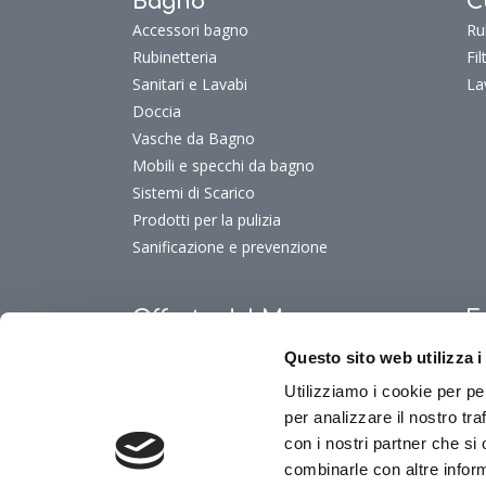
Bagno
C
Accessori bagno
Ru
Rubinetteria
Fi
Sanitari e Lavabi
La
Doccia
Vasche da Bagno
Mobili e specchi da bagno
Sistemi di Scarico
Prodotti per la pulizia
Sanificazione e prevenzione
Offerte del Mese
F
Offerte del mese
Fu
Questo sito web utilizza i
Fu
Utilizziamo i cookie per pe
Fu
per analizzare il nostro tra
Fu
con i nostri partner che si
combinarle con altre inform