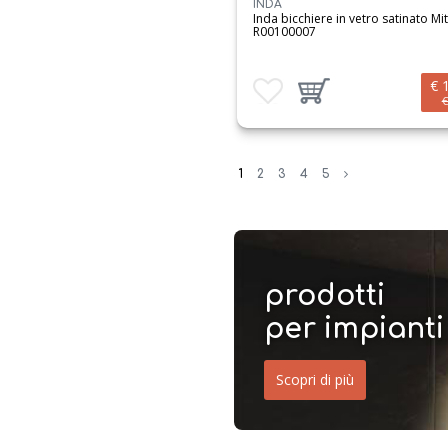
INDA
Inda bicchiere in vetro satinato Mi
R00100007
€ 
Aggiungi ai preferiti
Aggiungi prodotto al carrello
€
1
2
3
4
5
prodotti
per impianti
Scopri di più