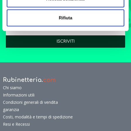
Velocità di consegna per
Siamo sempre a tua
regalarti un'esperienza unica
disposizione per
di acquisto.
l’elaborazione di offerte di
Rifiuta
grandi quantitativi o
forniture particolarmente
complesse.
Vuoi rimanere sempre
aggiornato?
Iscriviti alla nostra Newsletter