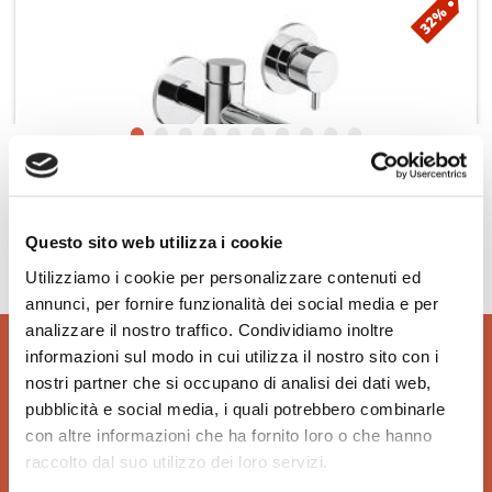
Netto
%
Questo sito web utilizza i cookie
PONSI Braccio doccia tondo BNBRACBR35
Utilizziamo i cookie per personalizzare contenuti ed
annunci, per fornire funzionalità dei social media e per
analizzare il nostro traffico. Condividiamo inoltre
4
Aggiungi ai preferiti
18
informazioni sul modo in cui utilizza il nostro sito con i
nostri partner che si occupano di analisi dei dati web,
pubblicità e social media, i quali potrebbero combinarle
con altre informazioni che ha fornito loro o che hanno
raccolto dal suo utilizzo dei loro servizi.
Hai bisogno di aiuto?
info@rubinetteria.com