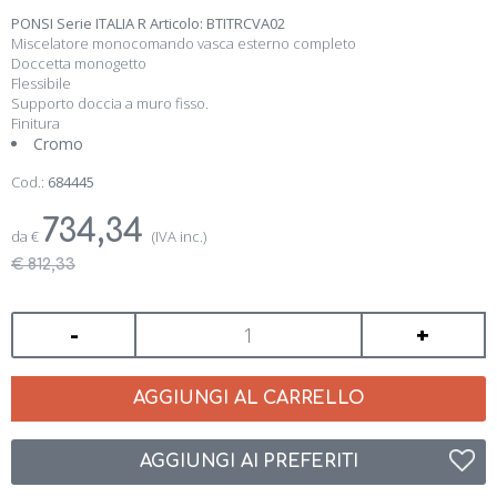
PONSI Serie ITALIA R Articolo: BTITRCVA02
Miscelatore monocomando vasca esterno completo
Doccetta monogetto
Flessibile
Supporto doccia a muro fisso.
Finitura
Cromo
Cod.:
684445
734,34
da
€
(IVA inc.)
€ 812,33
-
+
AGGIUNGI AL CARRELLO
AGGIUNGI AI PREFERITI