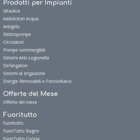
Cucina
Rubinetteria
Filtrazione Acqua
Lavelli cucina
Clima e Riscaldamento
Condizionamento
Riscaldamento
Radiatori e Scaldasalviette
Prodotti per Impianti
Idraulica
Addolcitori Acqua
Antigelo
Elettropompe
Circolatori
Pompe sommergibili
Sistemi Anti-Legionella
Defangatori