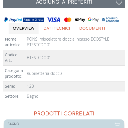
AGGIUNGI AI PREFERITI
OVERVIEW
DATI TECNICI
DOCUMENTI
Nome
PONSI miscelatore doccia incasso ECOSTYLE
articolo:
BTESTCDO01
Codice
BTESTCDO01
Art.:
Categoria
Rubinetteria doccia
prodotto:
Serie:
120
Settore:
Bagno
PRODOTTI CORRELATI
BAGNO