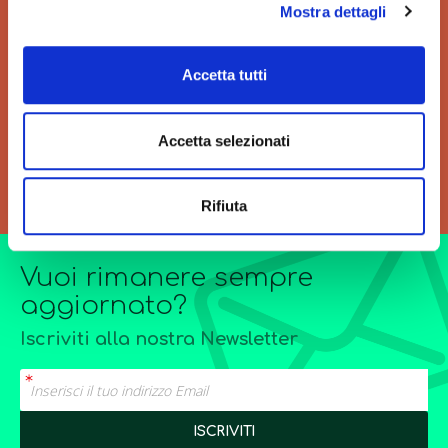
Mostra dettagli
VELOCITÀ
GRANDI ORDINI
Velocità di consegna per
Siamo sempre a tua
Accetta tutti
regalarti un'esperienza unica
disposizione per
di acquisto.
l’elaborazione di offerte di
grandi quantitativi o
Accetta selezionati
forniture particolarmente
complesse.
Rifiuta
Vuoi rimanere sempre
aggiornato?
Iscriviti alla nostra Newsletter