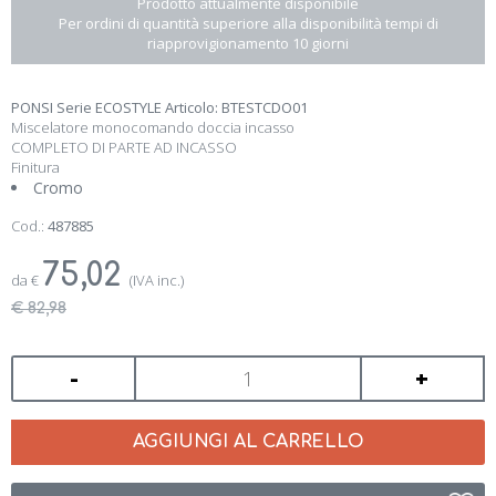
Prodotto attualmente disponibile
Per ordini di quantità superiore alla disponibilità tempi di
riapprovigionamento 10 giorni
PONSI Serie ECOSTYLE Articolo: BTESTCDO01
Miscelatore monocomando doccia incasso
COMPLETO DI PARTE AD INCASSO
Finitura
Cromo
Cod.:
487885
75,02
da
€
(IVA inc.)
€ 82,98
-
+
AGGIUNGI AL CARRELLO