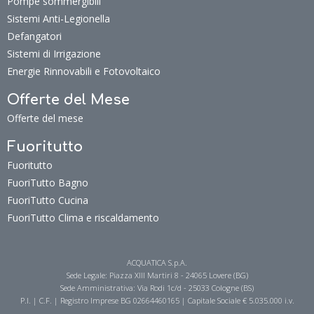
Pompe sommergibili
Sistemi Anti-Legionella
Defangatori
Sistemi di Irrigazione
Energie Rinnovabili e Fotovoltaico
Offerte del Mese
Offerte del mese
Fuoritutto
Fuoritutto
FuoriTutto Bagno
FuoriTutto Cucina
FuoriTutto Clima e riscaldamento
ACQUATICA S.p.A.
Sede Legale: Piazza XIII Martiri 8 - 24065 Lovere (BG)
Sede Amministrativa: Via Rodi 1c/d - 25033 Cologne (BS)
P.I. | C.F. | Registro Imprese BG 02664460165 | Capitale Sociale € 5.035.000 i.v.