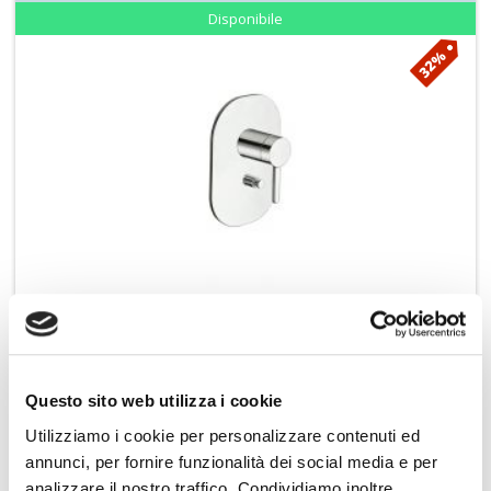
Disponibile
32%
ccia/vasca a 2 uscite UC
PONSI miscelatore lavabo ECOSTYLE BTESTC
€ 233,09
Aggiungi ai preferiti
Aggiungi prodotto al carrello
€ 343,80
Questo sito web utilizza i cookie
Utilizziamo i cookie per personalizzare contenuti ed
annunci, per fornire funzionalità dei social media e per
analizzare il nostro traffico. Condividiamo inoltre