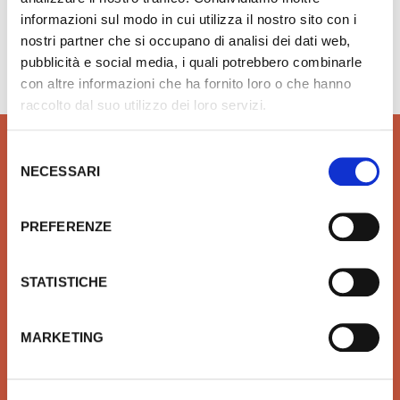
informazioni sul modo in cui utilizza il nostro sito con i
nostri partner che si occupano di analisi dei dati web,
Hai bisogno di aiuto?
info@rubinetteria.com
dal Lunedì al Venerdì 8.30 - 12.00 / 13.30 - 18.00
pubblicità e social media, i quali potrebbero combinarle
con altre informazioni che ha fornito loro o che hanno
raccolto dal suo utilizzo dei loro servizi.
Selezione
NECESSARI
del
consenso
QUALITÀ
SICUREZZA
PREFERENZE
Prodotti idrotermosanitari e
Affidiamo il tuo denaro e la
arredobagno delle migliori
tua sicurezza a Xpay. Il
marche in linea con le ultime
sistema più sicuro per
STATISTICHE
tendenze di Design
effettuare i pagamenti e per
la tua tutela.
MARKETING