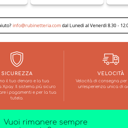
aiuto?
info@rubinetteria.com
dal Lunedì al Venerdì 8.30 - 12.0
SICUREZZA
VELOCITÀ
mo il tuo denaro e la tua
Velocità di consegna per 
 Xpay. Il sistema più sicuro
un'esperienza unica di a
are i pagamenti e per la tua
tutela.
Vuoi rimanere sempre