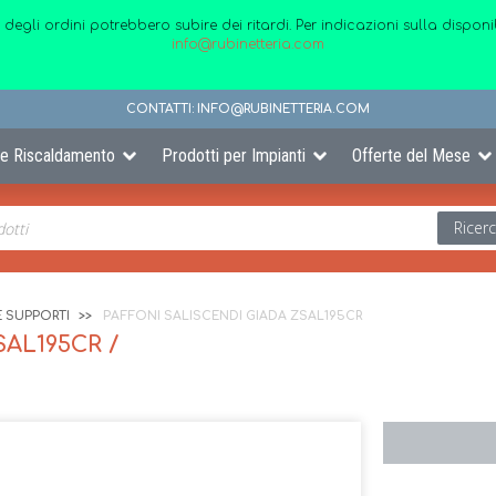
 degli ordini potrebbero subire dei ritardi. Per indicazioni sulla disp
info@rubinetteria.com
CONTATTI:
INFO@RUBINETTERIA.COM
 e Riscaldamento
Prodotti per Impianti
Offerte del Mese
Ricer
E SUPPORTI
PAFFONI SALISCENDI GIADA ZSAL195CR
AL195CR /