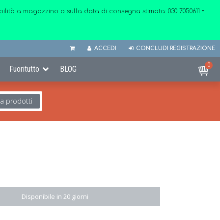
onibilità a magazzino o sulla data di consegna stimata:
030 7050611
•
ACCEDI
CONCLUDI REGISTRAZIONE
0
Fuoritutto
BLOG
ca prodotti
Disponibile in 20 giorni