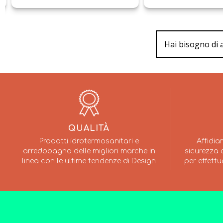
Hai bisogno di 
QUALITÀ
Prodotti idrotermosanitari e
Affidia
arredobagno delle migliori marche in
sicurezza a
linea con le ultime tendenze di Design
per effettu