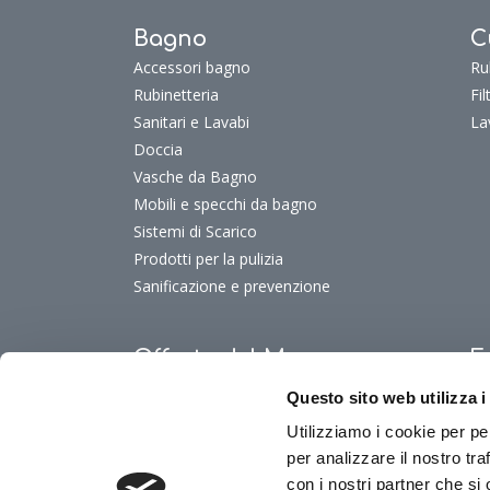
Bagno
C
Accessori bagno
Ru
Rubinetteria
Fi
Sanitari e Lavabi
La
Doccia
Vasche da Bagno
Mobili e specchi da bagno
Sistemi di Scarico
Prodotti per la pulizia
Sanificazione e prevenzione
Offerte del Mese
F
Offerte del mese
Fu
Questo sito web utilizza i
Fu
Utilizziamo i cookie per pe
Fu
per analizzare il nostro tra
Fu
con i nostri partner che si