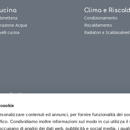
ucina
Clima e Risca
binetteria
Condizionamento
ltrazione Acqua
Riscaldamento
velli cucina
Radiatori e Scaldasalviet
uoritutto
oritutto
 cookie
oriTutto Bagno
rsonalizzare contenuti ed annunci, per fornire funzionalità dei so
oriTutto Cucina
ffico. Condividiamo inoltre informazioni sul modo in cui utilizza il 
oriTutto Clima e riscaldamento
 occupano di analisi dei dati web, pubblicità e social media, i qual