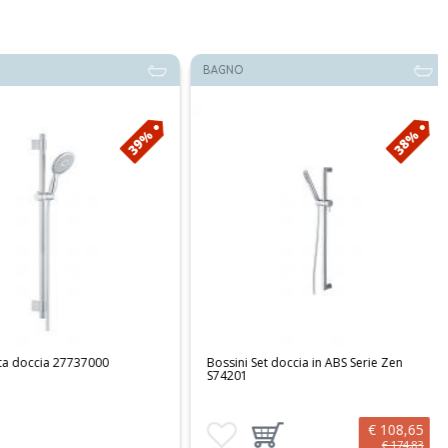
BAGNO
39%
38%
 doccia 27737000
Bossini Set doccia in ABS Serie Zen
S74201
€ 108,65
preferiti
Aggiungi ai preferiti
Aggiungi prodotto al carrello
€ 174,83