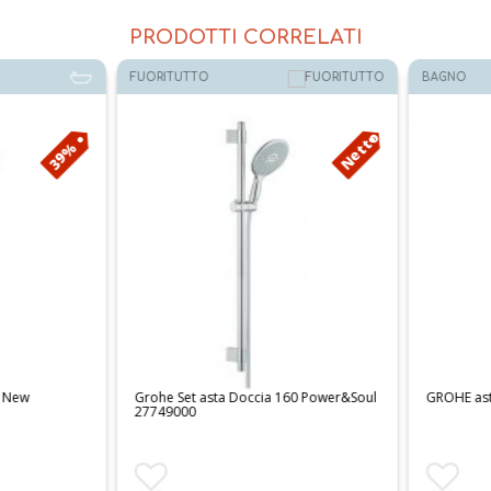
PRODOTTI CORRELATI
FUORITUTTO
BAGNO
Netto
39%
New
Grohe Set asta Doccia 160 Power&Soul
GROHE asta
27749000
Aggiungi ai preferiti
Aggiungi ai 