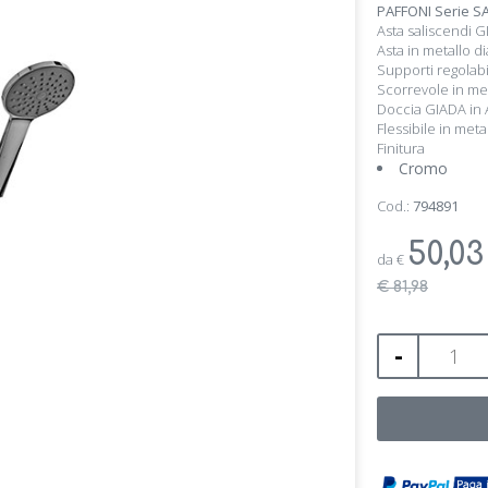
PAFFONI Serie SA
Asta saliscendi 
Asta in metallo
Supporti regolabi
Scorrevole in me
Doccia GIADA i
Flessibile in met
Finitura
Cromo
Cod.:
794891
50,0
da
€
€ 81,98
-