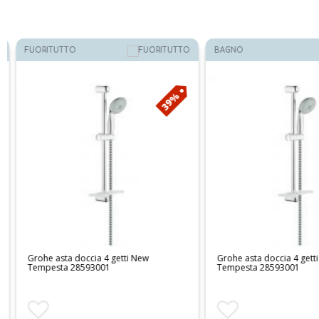
FUORITUTTO
BAGNO
39%
Grohe asta doccia 4 getti New
Grohe asta doccia 4 getti 
Tempesta 28593001
Tempesta 28593001
Aggiungi ai preferiti
Aggiungi ai preferiti