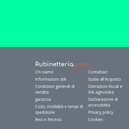
Rubinetteria.
com
Chi siamo
Contattaci
Informazioni utili
Guida all'Acquisto
Condizioni generali di
Detrazioni fiscali e
vendita
IVA agevolata
garanzia
Dichiarazione di
accessibilità
Costi, modalità e tempi di
spedizione
Privacy policy
Resi e Recessi
Cookies