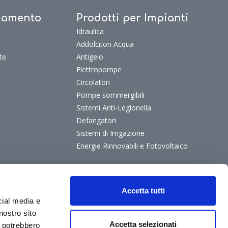
ldamento
Prodotti per Impianti
Idraulica
Addolcitori Acqua
te
Antigelo
Elettropompe
Circolatori
Pompe sommergibili
Sistemi Anti-Legionella
Defangatori
Sistemi di Irrigazione
Energie Rinnovabili e Fotovoltaico
Accetta tutti
cial media e
nostro sito
Accetta selezionati
i potrebbero