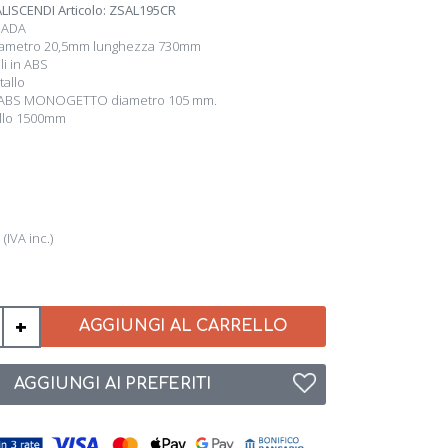
LISCENDI Articolo: ZSAL195CR
GIADA
 diametro 20,5mm lunghezza 730mm
li in ABS
tallo
n ABS MONOGETTO diametro 105 mm.
allo 1500mm
3
(IVA inc.)
+
AGGIUNGI AL CARRELLO
AGGIUNGI AI PREFERITI