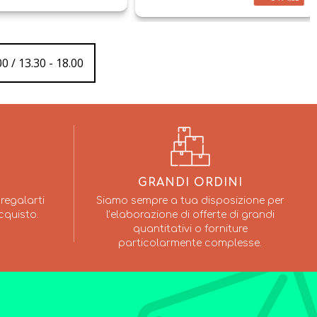
0 / 13.30 - 18.00
GRANDI ORDINI
regalarti
Siamo sempre a tua disposizione per
cquisto.
l’elaborazione di offerte di grandi
quantitativi o forniture
particolarmente complesse.