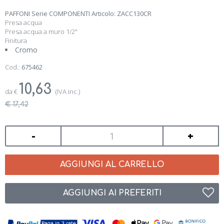
PAFFONI Serie COMPONENTI Articolo: ZACC130CR
Presa acqua
Presa acqua a muro 1/2"
Finitura
Cromo
Cod.:
675462
10,63
da
€
(IVA inc.)
€ 17,42
-
+
AGGIUNGI AL CARRELLO
AGGIUNGI AI PREFERITI