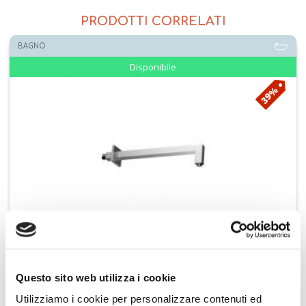
PRODOTTI CORRELATI
BAGNO
Disponibile
39%
raccio doccia QUADRO 350 mm ZSOF063CR350
Paffoni Miscel
Questo sito web utilizza i cookie
€ 63,62
 preferiti
iungi prodotto al carrello
Aggiungi ai pr
Utilizziamo i cookie per personalizzare contenuti ed
€ 104,27