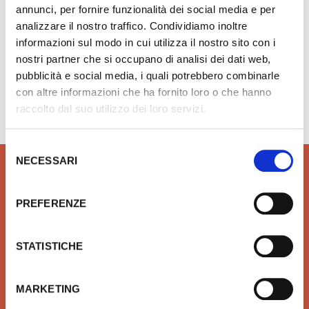
annunci, per fornire funzionalità dei social media e per
analizzare il nostro traffico. Condividiamo inoltre
informazioni sul modo in cui utilizza il nostro sito con i
nostri partner che si occupano di analisi dei dati web,
pubblicità e social media, i quali potrebbero combinarle
Hai bisogno di aiuto?
info@rubinetteria.com
con altre informazioni che ha fornito loro o che hanno
dal Lunedì al Venerdì 8.30 - 12.00 / 13.30 - 18.00
raccolto dal suo utilizzo dei loro servizi.
Selezione
NECESSARI
del
consenso
PREFERENZE
QUALITÀ
SICUREZZA
Prodotti idrotermosanitari e
Affidiamo il tuo denaro e la
STATISTICHE
arredobagno delle migliori
tua sicurezza a Xpay. Il
marche in linea con le ultime
sistema più sicuro per
tendenze di Design
effettuare i pagamenti e per
MARKETING
la tua tutela.