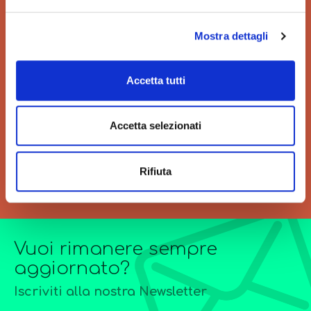
Mostra dettagli
VELOCITÀ
GRANDI ORDINI
Accetta tutti
Velocità di consegna per
Siamo sempre a tua
regalarti un'esperienza unica
disposizione per
Accetta selezionati
di acquisto.
l’elaborazione di offerte di
grandi quantitativi o
forniture particolarmente
complesse.
Rifiuta
Vuoi rimanere sempre
aggiornato?
Iscriviti alla nostra Newsletter