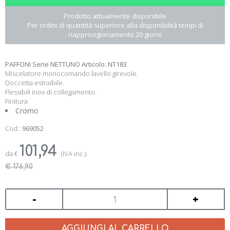
Prodotto attualmente disponibile
Per ordini di quantità superiore alla disponibilità tempi di
riapprovigionamento 20 giorni
PAFFONI Serie NETTUNO Articolo: NT183
Miscelatore monocomando lavello girevole.
Doccetta estraibile.
Flessibili inox di collegamento.
Finitura
Cromo
Cod.:
969052
101,94
da
€
(IVA inc.)
€ 176,90
-
+
AGGIUNGI AL CARRELLO