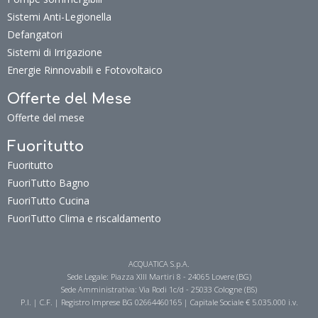
Sistemi Anti-Legionella
Defangatori
Sistemi di Irrigazione
Energie Rinnovabili e Fotovoltaico
Offerte del Mese
Offerte del mese
Fuoritutto
Fuoritutto
FuoriTutto Bagno
FuoriTutto Cucina
FuoriTutto Clima e riscaldamento
ACQUATICA S.p.A.
Sede Legale: Piazza XIII Martiri 8 - 24065 Lovere (BG)
Sede Amministrativa: Via Rodi 1c/d - 25033 Cologne (BS)
P.I. | C.F. | Registro Imprese BG 02664460165 | Capitale Sociale € 5.035.000 i.v.