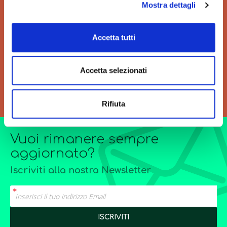
Mostra dettagli
VELOCITÀ
GRANDI ORDINI
Velocità di consegna per
Siamo sempre a tua
Accetta tutti
regalarti un'esperienza unica
disposizione per
di acquisto.
l’elaborazione di offerte di
grandi quantitativi o
Accetta selezionati
forniture particolarmente
complesse.
Rifiuta
Vuoi rimanere sempre
aggiornato?
Iscriviti alla nostra Newsletter