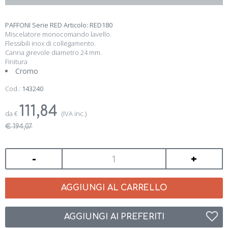
PAFFONI Serie RED Articolo: RED180
Miscelatore monocomando lavello.
Flessibili inox di collegamento.
Canna girevole diametro 24 mm.
Finitura
Cromo
Cod.:
143240
111,84
da
€
(IVA inc.)
€ 194,07
-
+
AGGIUNGI AL CARRELLO
AGGIUNGI AI PREFERITI