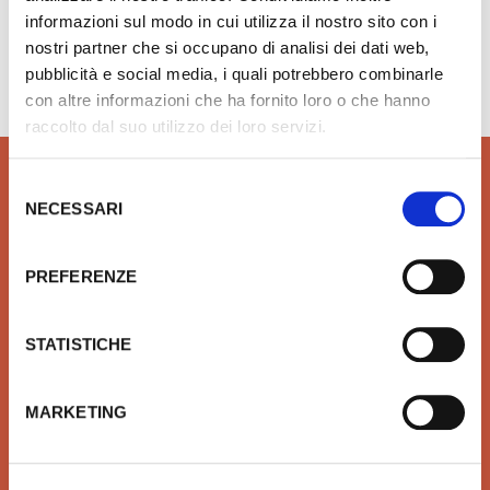
informazioni sul modo in cui utilizza il nostro sito con i
Hai bisogno di aiuto?
info@rubinetteria.com
nostri partner che si occupano di analisi dei dati web,
dal Lunedì al Venerdì 8.30 - 12.00 / 13.30 - 18.00
pubblicità e social media, i quali potrebbero combinarle
con altre informazioni che ha fornito loro o che hanno
raccolto dal suo utilizzo dei loro servizi.
Selezione
NECESSARI
del
consenso
QUALITÀ
SICUREZZA
PREFERENZE
Prodotti idrotermosanitari e
Affidiamo il tuo denaro e la
arredobagno delle migliori
tua sicurezza a Xpay. Il
marche in linea con le ultime
sistema più sicuro per
STATISTICHE
tendenze di Design
effettuare i pagamenti e per
la tua tutela.
MARKETING