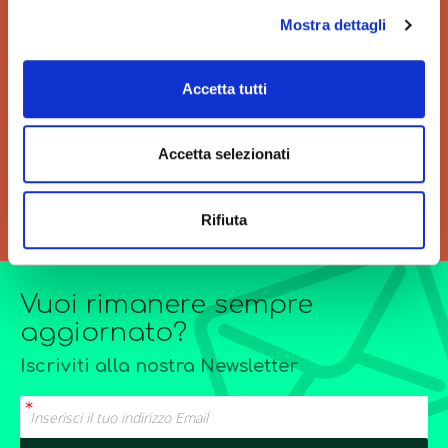
Mostra dettagli
VELOCITÀ
GRANDI ORDINI
Accetta tutti
Velocità di consegna per
Siamo sempre a tua
regalarti un'esperienza unica
disposizione per
di acquisto.
l’elaborazione di offerte di
grandi quantitativi o
Accetta selezionati
forniture particolarmente
complesse.
Rifiuta
Vuoi rimanere sempre
aggiornato?
Iscriviti alla nostra Newsletter