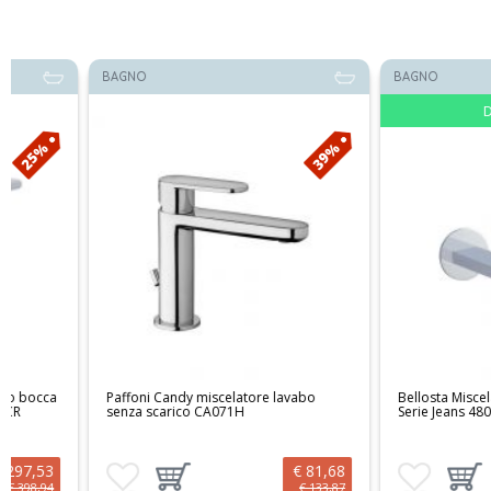
BAGNO
BAGNO
Disponibile
39%
Paffoni Candy miscelatore lavabo
Bellosta Miscelatore lavab
senza scarico CA071H
Serie Jeans 4805/3/B/E CR
€ 81,68
Aggiungi ai preferiti
Aggiungi prodotto al carrello
Aggiungi ai preferiti
Aggiungi prodotto
€ 133,87