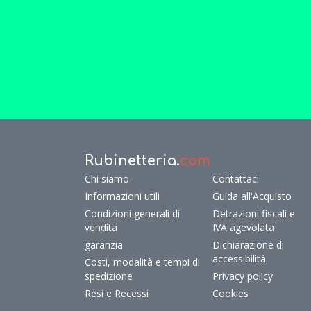
Rubinetteria.
com
Chi siamo
Contattaci
Informazioni utili
Guida all'Acquisto
Condizioni generali di
Detrazioni fiscali e
vendita
IVA agevolata
garanzia
Dichiarazione di
accessibilità
Costi, modalità e tempi di
spedizione
Privacy policy
Resi e Recessi
Cookies