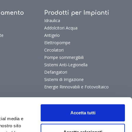
ldamento
Prodotti per Impianti
Idraulica
Addolcitori Acqua
te
Antigelo
Elettropompe
Circolatori
Pompe sommergibili
Sistemi Anti-Legionella
Defangatori
Sistemi di Irrigazione
Energie Rinnovabili e Fotovoltaico
Accetta tutti
cial media e
nostro sito