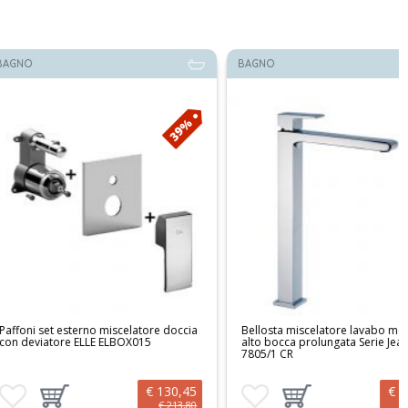
BAGNO
39%
25%
esterno miscelatore doccia
Bellosta miscelatore lavabo monoforo
re ELLE ELBOX015
alto bocca prolungata Serie Jeans
7805/1 CR
€ 130,45
€ 373,05
preferiti
ungi prodotto al carrello
Aggiungi ai preferiti
Aggiungi prodotto al carrello
€ 213,80
€ 500,20