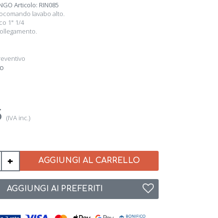
NGO Articolo: RIN085
ocomando lavabo alto.
co 1" 1/4
 collegamento.
reventivo
co
5
(IVA inc.)
+
AGGIUNGI AL CARRELLO
AGGIUNGI AI PREFERITI