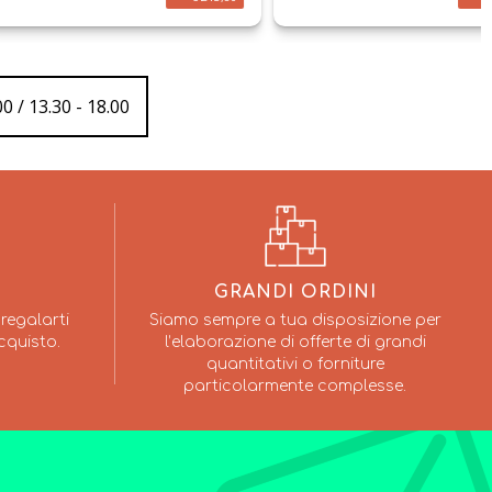
0 / 13.30 - 18.00
GRANDI ORDINI
regalarti
Siamo sempre a tua disposizione per
cquisto.
l’elaborazione di offerte di grandi
quantitativi o forniture
particolarmente complesse.