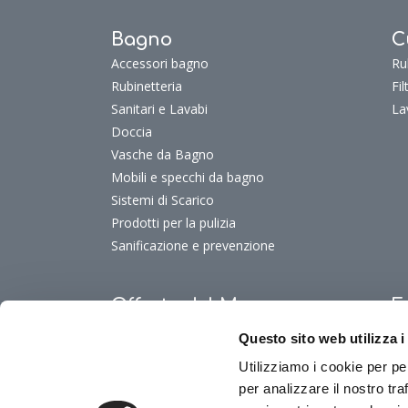
Bagno
C
Accessori bagno
Ru
Rubinetteria
Fi
Sanitari e Lavabi
La
Doccia
Vasche da Bagno
Mobili e specchi da bagno
Sistemi di Scarico
Prodotti per la pulizia
Sanificazione e prevenzione
Offerte del Mese
F
Offerte del mese
Fu
Questo sito web utilizza i
Fu
Utilizziamo i cookie per pe
Fu
per analizzare il nostro tra
Fu