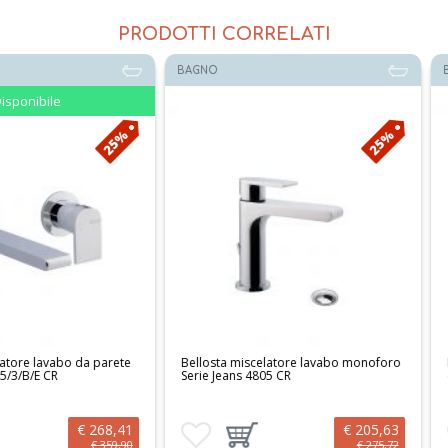
PRODOTTI CORRELATI
BAGNO
BAGNO
25%
25%
o da parete
Bellosta miscelatore lavabo monoforo
Paffoni set 
Serie Jeans 4805 CR
con deviato
€ 268,41
€ 205,63
 al carrello
Aggiungi ai preferiti
Aggiungi prodotto al carrello
Aggiungi ai 
Aggi
€ 359,90
€ 275,72