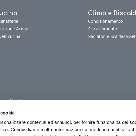
ucina
Clima e Risca
binetteria
Condizionamento
ltrazione Acqua
Riscaldamento
velli cucina
Radiatori e Scaldasalviet
uoritutto
oritutto
 cookie
oriTutto Bagno
rsonalizzare contenuti ed annunci, per fornire funzionalità dei so
oriTutto Cucina
ffico. Condividiamo inoltre informazioni sul modo in cui utilizza il 
oriTutto Clima e riscaldamento