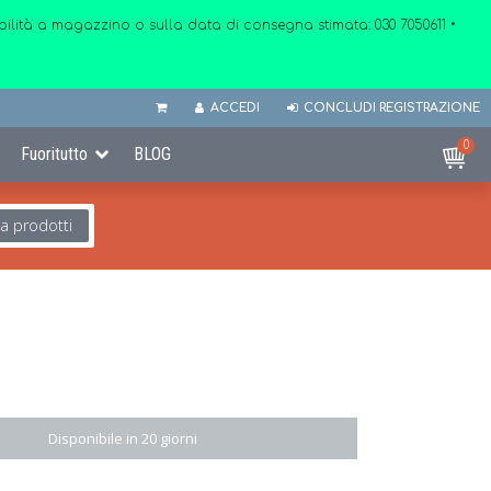
onibilità a magazzino o sulla data di consegna stimata:
030 7050611
•
ACCEDI
CONCLUDI REGISTRAZIONE
0
Fuoritutto
BLOG
ca prodotti
Disponibile in 20 giorni