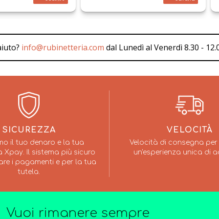
aiuto?
info@rubinetteria.com
dal Lunedì al Venerdì 8.30 - 12.0
SICUREZZA
VELOCITÀ
mo il tuo denaro e la tua
Velocità di consegna per 
 Xpay. Il sistema più sicuro
un'esperienza unica di a
are i pagamenti e per la tua
tutela.
Vuoi rimanere sempre