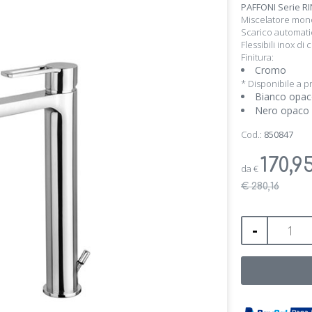
PAFFONI Serie RI
Miscelatore mon
Scarico automati
Flessibili inox di
Finitura:
Cromo
* Disponibile a p
Bianco opa
Nero opaco
Cod.:
850847
170,9
da
€
€ 280,16
-