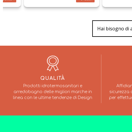
Hai bisogno di 
QUALITÀ
Prodotti idrotermosanitari e
Affidia
arredobagno delle migliori marche in
sicurezza a
linea con le ultime tendenze di Design
per effettu