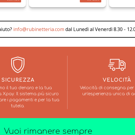
aiuto?
info@rubinetteria.com
dal Lunedì al Venerdì 8.30 - 12.0
SICUREZZA
VELOCITÀ
mo il tuo denaro e la tua
Velocità di consegna per 
 Xpay. Il sistema più sicuro
un'esperienza unica di a
are i pagamenti e per la tua
tutela.
Vuoi rimanere sempre