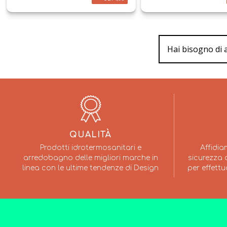
Hai bisogno di 
QUALITÀ
Prodotti idrotermosanitari e
Affidia
arredobagno delle migliori marche in
sicurezza a
linea con le ultime tendenze di Design
per effettu