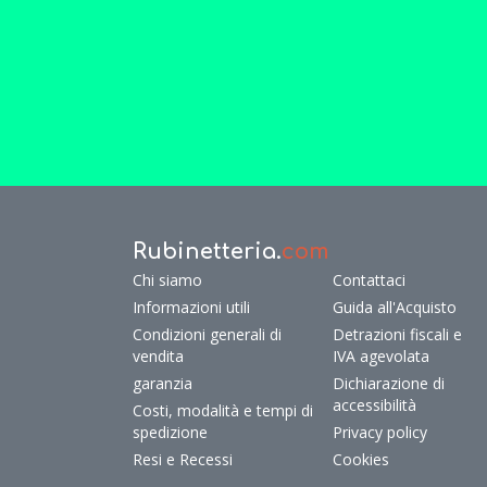
Rubinetteria.
com
Chi siamo
Contattaci
Informazioni utili
Guida all'Acquisto
Condizioni generali di
Detrazioni fiscali e
vendita
IVA agevolata
garanzia
Dichiarazione di
accessibilità
Costi, modalità e tempi di
spedizione
Privacy policy
Resi e Recessi
Cookies