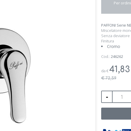
Per ordini
PAFFONI Serie N
Miscelatore mon
Senza deviatore
Finitura
Cromo
Cod.:
246262
41,8
da
€
€ 72,59
-