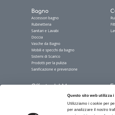
Bagno
C
Accessori bagno
Ru
Rubinetteria
Fi
Sanitari e Lavabi
La
Doccia
Vasche da Bagno
Mobili e specchi da bagno
Sistemi di Scarico
Prodotti per la pulizia
Sanificazione e prevenzione
Offerte del Mese
F
Offerte del mese
Fu
Questo sito web utilizza i
Fu
Utilizziamo i cookie per pe
Fu
per analizzare il nostro tra
Fu