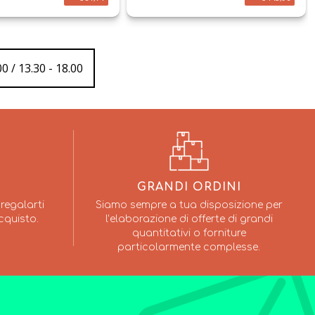
0 / 13.30 - 18.00
GRANDI ORDINI
regalarti
Siamo sempre a tua disposizione per
cquisto.
l’elaborazione di offerte di grandi
quantitativi o forniture
particolarmente complesse.