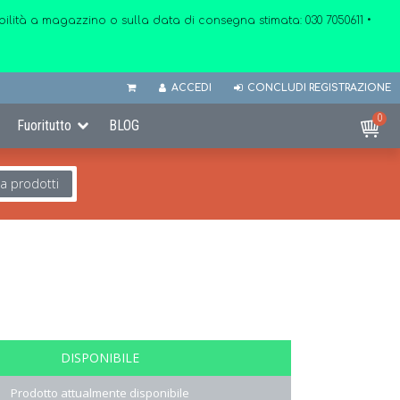
onibilità a magazzino o sulla data di consegna stimata:
030 7050611
•
ACCEDI
CONCLUDI REGISTRAZIONE
0
Fuoritutto
BLOG
ca prodotti
DISPONIBILE
Prodotto attualmente disponibile