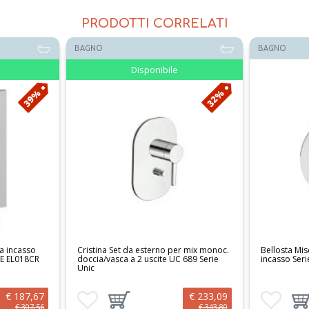
PRODOTTI CORRELATI
BAGNO
BAGNO
le
32%
25%
 per mix monoc.
Bellosta Miscelatore vasca/doccia
Bellosta 
UC 689 Serie
incasso Serie Jeans 4821/N/E CR
con devia
CR
€ 233,09
€ 60,96
tto al carrello
Aggiungi ai preferiti
Aggiungi prodotto al carrello
Aggiungi 
A
€ 343,80
€ 81,74