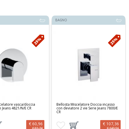
BAGNO
25%
25%
Miscelatore Doccia incasso
Bellosta Miscelatore Doccia incasso
tore 2 vie Serie Jeans 7800/E
con deviatore 2 vie Serie Jeans
4800/Q/E CR
€ 107,36
€ 93,72
ai preferiti
ggiungi prodotto al carrello
Aggiungi ai preferiti
Aggiungi prodotto al carrello
€ 143,96
€ 125,66