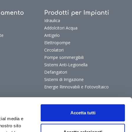
ldamento
Prodotti per Impianti
Idraulica
Addolcitori Acqua
te
Antigelo
Elettropompe
Circolatori
Pompe sommergibili
Sistemi Anti-Legionella
Defangatori
Sistemi di Irrigazione
Energie Rinnovabili e Fotovoltaico
Accetta tutti
cial media e
nostro sito