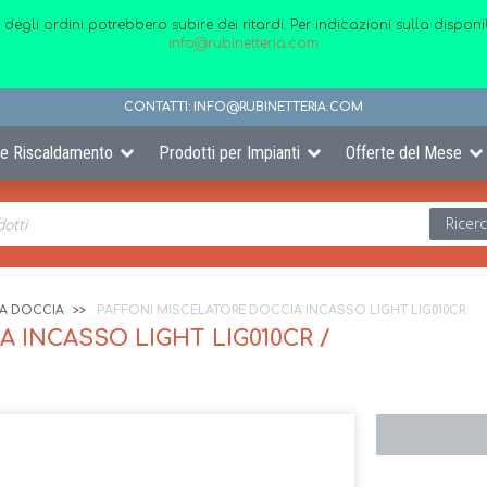
 degli ordini potrebbero subire dei ritardi. Per indicazioni sulla disp
info@rubinetteria.com
CONTATTI:
INFO@RUBINETTERIA.COM
 e Riscaldamento
Prodotti per Impianti
Offerte del Mese
Ricer
IA DOCCIA
PAFFONI MISCELATORE DOCCIA INCASSO LIGHT LIG010CR
 INCASSO LIGHT LIG010CR /