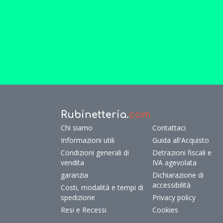
Rubinetteria.
com
Chi siamo
Contattaci
Informazioni utili
Guida all'Acquisto
Condizioni generali di
Detrazioni fiscali e
vendita
IVA agevolata
garanzia
Dichiarazione di
accessibilità
Costi, modalità e tempi di
spedizione
Privacy policy
Resi e Recessi
Cookies