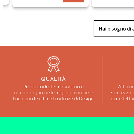
Hai bisogno di 
QUALITÀ
Prodotti idrotermosanitari e
Affidia
arredobagno delle migliori marche in
sicurezza a
linea con le ultime tendenze di Design
per effettu