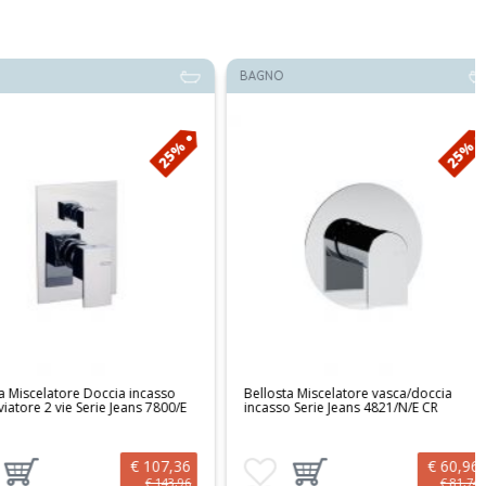
BAGNO
25%
25%
celatore Doccia incasso
Bellosta Miscelatore vasca/doccia
e 2 vie Serie Jeans 7800/E
incasso Serie Jeans 4821/N/E CR
€ 107,36
€ 60,96
preferiti
ungi prodotto al carrello
Aggiungi ai preferiti
Aggiungi prodotto al carrello
€ 143,96
€ 81,74