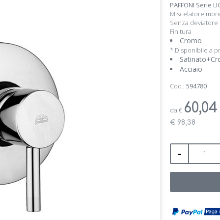
PAFFONI Serie LI
Miscelatore mon
Senza deviatore
Finitura
Cromo
* Disponibile a p
Satinato+C
Acciaio
Cod.:
594780
60,0
da
€
€ 98,38
-