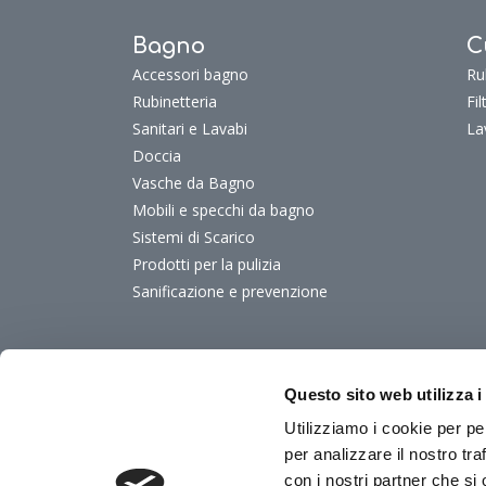
Bagno
C
Accessori bagno
Ru
Rubinetteria
Fi
Sanitari e Lavabi
La
Doccia
Vasche da Bagno
Mobili e specchi da bagno
Sistemi di Scarico
Prodotti per la pulizia
Sanificazione e prevenzione
Offerte del Mese
F
Offerte del mese
Fu
Questo sito web utilizza i
Fu
Utilizziamo i cookie per pe
Fu
per analizzare il nostro tra
Fu
con i nostri partner che si