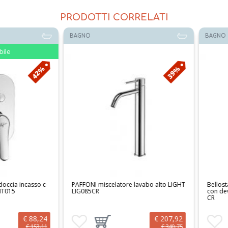
PRODOTTI CORRELATI
BAGNO
BAGNO
42%
39%
a incasso c-
PAFFONI miscelatore lavabo alto LIGHT
Bellosta Mis
5
LIG085CR
con deviator
CR
€ 88,24
€ 207,92
 al carrello
Aggiungi ai preferiti
Aggiungi prodotto al carrello
Aggiungi ai 
Aggi
€ 153,11
€ 340,75