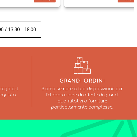
0 / 13.30 - 18.00
GRANDI ORDINI
regalarti
Siamo sempre a tua disposizione per
cquisto.
l’elaborazione di offerte di grandi
quantitativi o forniture
particolarmente complesse.