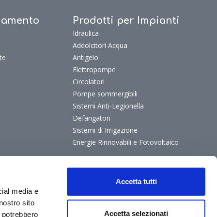
ldamento
Prodotti per Impianti
Idraulica
Addolcitori Acqua
te
Antigelo
Elettropompe
Circolatori
Pompe sommergibili
Sistemi Anti-Legionella
Defangatori
Sistemi di Irrigazione
Energie Rinnovabili e Fotovoltaico
Accetta tutti
cial media e
nostro sito
Accetta selezionati
i potrebbero