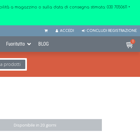
onibilità a magazzino o sulla data di consegna stimata:
030 7050611
•
ACCEDI
CONCLUDI REGISTRAZIONE
0
Fuoritutto
BLOG
ca prodotti
Disponibile in 20 giorni