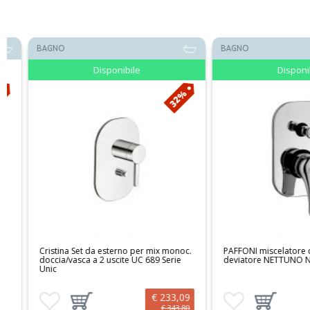
BAGNO
BAGNO
Disponibile
Disponibile
32%
Cristina Set da esterno per mix monoc.
PAFFONI miscelatore docci
doccia/vasca a 2 uscite UC 689 Serie
deviatore NETTUNO NT01
Unic
€ 233,09
Aggiungi ai preferiti
Aggiungi prodotto al carrello
Aggiungi ai preferiti
Aggiungi prodotto
€ 343,80