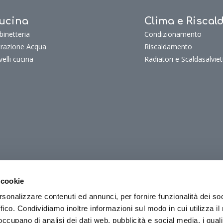
ucina
Clima e Risca
binetteria
Condizionamento
ltrazione Acqua
Riscaldamento
velli cucina
Radiatori e Scaldasalviet
uoritutto
oritutto
 cookie
oriTutto Bagno
rsonalizzare contenuti ed annunci, per fornire funzionalità dei so
oriTutto Cucina
ffico. Condividiamo inoltre informazioni sul modo in cui utilizza il 
oriTutto Clima e riscaldamento
 occupano di analisi dei dati web, pubblicità e social media, i qual