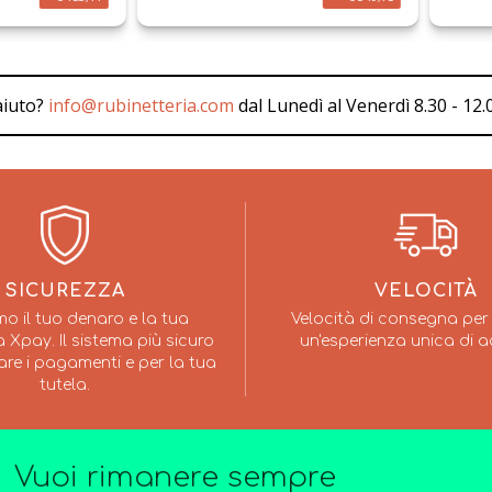
aiuto?
info@rubinetteria.com
dal Lunedì al Venerdì 8.30 - 12.0
SICUREZZA
VELOCITÀ
mo il tuo denaro e la tua
Velocità di consegna per 
 Xpay. Il sistema più sicuro
un'esperienza unica di a
are i pagamenti e per la tua
tutela.
Vuoi rimanere sempre