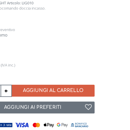
GHT Articolo: LIG010
ocomando doccia incasso.
reventivo
romo
4
(IVA inc.)
+
AGGIUNGI AL CARRELLO
AGGIUNGI AI PREFERITI