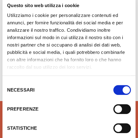
Questo sito web utilizza i cookie
Cristina Miscelatore monoc. bidet, scarico Up&
Verde TV 364
Utilizziamo i cookie per personalizzare contenuti ed
annunci, per fornire funzionalità dei social media e per
€ 168,92
analizzare il nostro traffico. Condividiamo inoltre
Aggiungi ai preferiti
Aggiungi prodotto al carrello
€ 276,82
informazioni sul modo in cui utilizza il nostro sito con i
nostri partner che si occupano di analisi dei dati web,
pubblicità e social media, i quali potrebbero combinarle
con altre informazioni che ha fornito loro o che hanno
raccolto dal suo utilizzo dei loro servizi.
Hai bisogno di aiuto?
info@rubinetteria.com
dal Lunedì al Venerdì 8.30 - 12.00 / 13.30 - 18.00
Selezione
NECESSARI
del
consenso
PREFERENZE
STATISTICHE
QUALITÀ
SICUREZZA