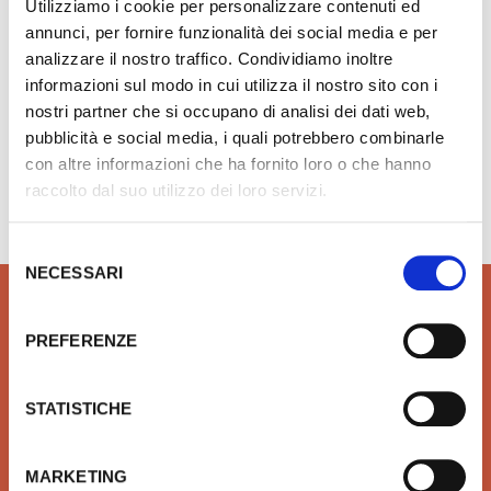
Utilizziamo i cookie per personalizzare contenuti ed
Aggiungi ai preferiti
annunci, per fornire funzionalità dei social media e per
analizzare il nostro traffico. Condividiamo inoltre
informazioni sul modo in cui utilizza il nostro sito con i
nostri partner che si occupano di analisi dei dati web,
pubblicità e social media, i quali potrebbero combinarle
con altre informazioni che ha fornito loro o che hanno
Hai bisogno di aiuto?
info@rubinetteria.com
raccolto dal suo utilizzo dei loro servizi.
dal Lunedì al Venerdì 8.30 - 12.00 / 13.30 - 18.00
Selezione
NECESSARI
del
consenso
PREFERENZE
QUALITÀ
SICUREZZA
STATISTICHE
Prodotti idrotermosanitari e
Affidiamo il tuo denaro e la
arredobagno delle migliori
tua sicurezza a Xpay. Il
marche in linea con le ultime
sistema più sicuro per
MARKETING
tendenze di Design
effettuare i pagamenti e per