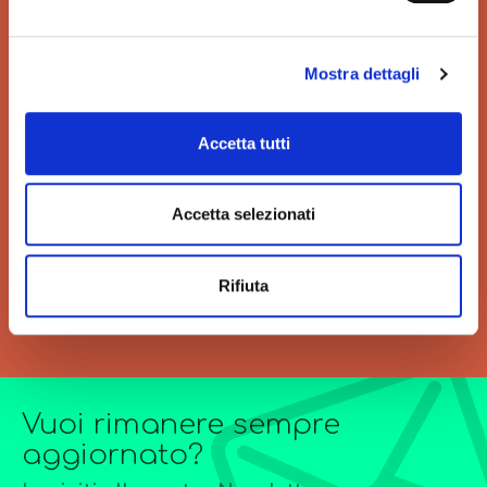
la tua tutela.
Mostra dettagli
Accetta tutti
VELOCITÀ
GRANDI ORDINI
Velocità di consegna per
Siamo sempre a tua
Accetta selezionati
regalarti un'esperienza unica
disposizione per
di acquisto.
l’elaborazione di offerte di
grandi quantitativi o
forniture particolarmente
Rifiuta
complesse.
Vuoi rimanere sempre
aggiornato?