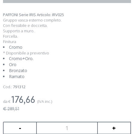
PAFFONI Serie IRIS Articolo: IRV025
Gruppo vasca esterno completo.
Con flessibile e doccetta.
Supporto a muro.
Forcella.
Finitura
Cromo
* Disponibile a preventivo
Cromo+Oro.
Oro
Bronzato
Ramato
Cod.:
791312
176,66
da
€
(IVA inc.)
€ 289,51
-
+