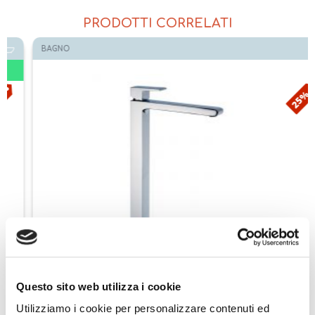
PRODOTTI CORRELATI
BAGNO
25%
Bellosta miscelatore lavabo monoforo alto bocca prolungata Serie
Jeans 7805/1 CR
Questo sito web utilizza i cookie
€ 373,05
Aggiungi ai preferiti
Aggiungi prodotto al carrello
Utilizziamo i cookie per personalizzare contenuti ed
€ 500,20