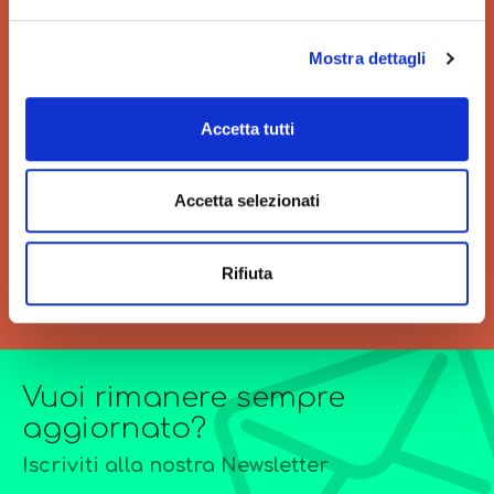
Mostra dettagli
VELOCITÀ
GRANDI ORDINI
Accetta tutti
Velocità di consegna per
Siamo sempre a tua
regalarti un'esperienza unica
disposizione per
Accetta selezionati
di acquisto.
l’elaborazione di offerte di
grandi quantitativi o
forniture particolarmente
Rifiuta
complesse.
Vuoi rimanere sempre
aggiornato?
Iscriviti alla nostra Newsletter