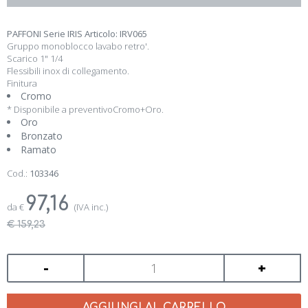
PAFFONI Serie IRIS Articolo: IRV065
Gruppo monoblocco lavabo retro'.
Scarico 1" 1/4
Flessibili inox di collegamento.
Finitura
Cromo
* Disponibile a preventivoCromo+Oro.
Oro
Bronzato
Ramato
Cod.:
103346
97,16
da
€
(IVA inc.)
€ 159,23
-
+
AGGIUNGI AL CARRELLO