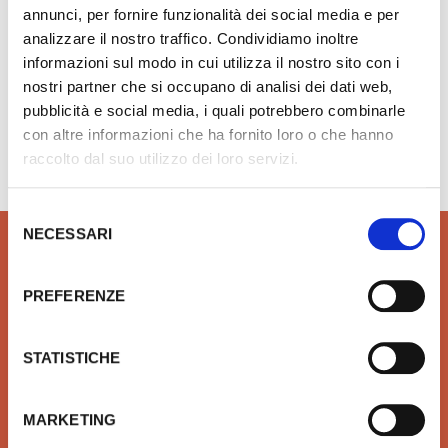
annunci, per fornire funzionalità dei social media e per
analizzare il nostro traffico. Condividiamo inoltre
informazioni sul modo in cui utilizza il nostro sito con i
nostri partner che si occupano di analisi dei dati web,
pubblicità e social media, i quali potrebbero combinarle
Hai bisogno di aiuto?
info@rubinetteria.com
con altre informazioni che ha fornito loro o che hanno
dal Lunedì al Venerdì 8.30 - 12.00 / 13.30 - 18.00
raccolto dal suo utilizzo dei loro servizi.
Selezione
NECESSARI
del
consenso
PREFERENZE
QUALITÀ
SICUREZZA
STATISTICHE
Prodotti idrotermosanitari e
Affidiamo il tuo denaro e la
arredobagno delle migliori
tua sicurezza a Xpay. Il
marche in linea con le ultime
sistema più sicuro per
tendenze di Design
effettuare i pagamenti e per
MARKETING
la tua tutela.