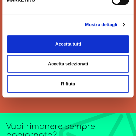
marche in linea con le ultime
sistema più sicuro per
tendenze di Design
effettuare i pagamenti e per
la tua tutela.
Mostra dettagli
Accetta tutti
VELOCITÀ
GRANDI ORDINI
Velocità di consegna per
Siamo sempre a tua
Accetta selezionati
regalarti un'esperienza unica
disposizione per
di acquisto.
l’elaborazione di offerte di
grandi quantitativi o
Rifiuta
forniture particolarmente
complesse.
Vuoi rimanere sempre
aggiornato?