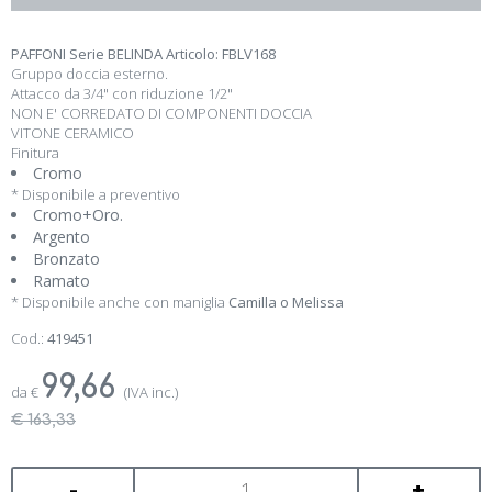
PAFFONI Serie BELINDA Articolo: FBLV168
Gruppo doccia esterno.
Attacco da 3/4" con riduzione 1/2"
NON E' CORREDATO DI COMPONENTI DOCCIA
VITONE CERAMICO
Finitura
Cromo
* Disponibile a preventivo
Cromo+Oro.
Argento
Bronzato
Ramato
* Disponibile anche con maniglia
Camilla
o
Melissa
Cod.:
419451
99,66
da
€
(IVA inc.)
€ 163,33
-
+