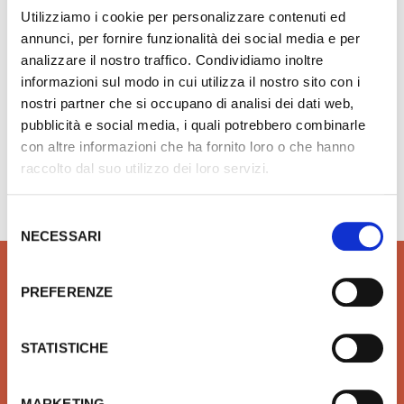
Utilizziamo i cookie per personalizzare contenuti ed
€ 107,36
Aggiungi ai preferiti
Aggiungi prodotto al carrello
annunci, per fornire funzionalità dei social media e per
€ 143,96
analizzare il nostro traffico. Condividiamo inoltre
informazioni sul modo in cui utilizza il nostro sito con i
nostri partner che si occupano di analisi dei dati web,
pubblicità e social media, i quali potrebbero combinarle
con altre informazioni che ha fornito loro o che hanno
Hai bisogno di aiuto?
info@rubinetteria.com
raccolto dal suo utilizzo dei loro servizi.
dal Lunedì al Venerdì 8.30 - 12.00 / 13.30 - 18.00
Selezione
NECESSARI
del
consenso
PREFERENZE
QUALITÀ
SICUREZZA
STATISTICHE
Prodotti idrotermosanitari e
Affidiamo il tuo denaro e la
arredobagno delle migliori
tua sicurezza a Xpay. Il
MARKETING