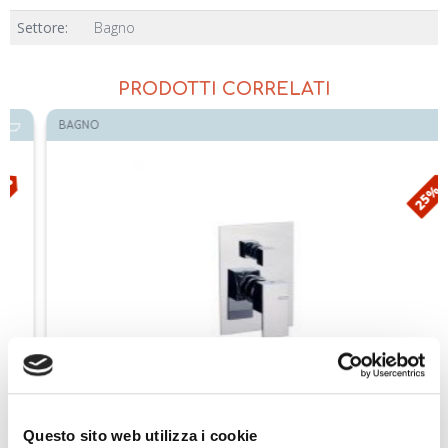
Settore:
Bagno
PRODOTTI CORRELATI
BAGNO
25%
Bellosta Miscelatore Doccia incasso con deviatore 2 vie Serie Jeans
7800/E CR
Questo sito web utilizza i cookie