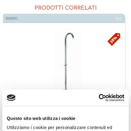
PRODOTTI CORRELATI
BAGNO
Disponibile
8%
38
Bossini Colonna doccia Serie Oki Renovation L60008
Questo sito web utilizza i cookie
,72
€ 454,9
Aggiungi ai preferiti
Aggiungi prodotto al carrello
Utilizziamo i cookie per personalizzare contenuti ed
8,02
€ 732,0