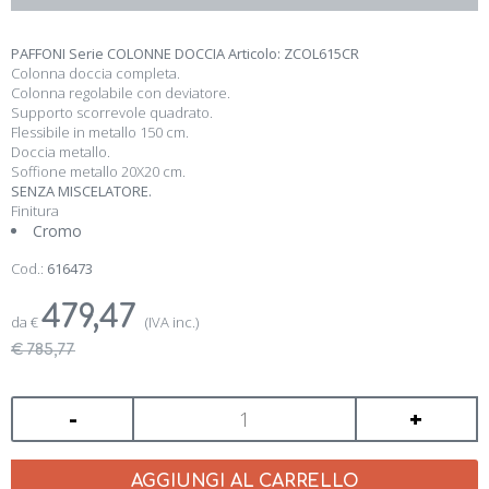
PAFFONI Serie COLONNE DOCCIA Articolo: ZCOL615CR
Colonna doccia completa.
Colonna regolabile con deviatore.
Supporto scorrevole quadrato.
Flessibile in metallo 150 cm.
Doccia metallo.
Soffione metallo 20X20 cm.
SENZA MISCELATORE.
Finitura
Cromo
Cod.:
616473
479,47
da
€
(IVA inc.)
€ 785,77
-
+
AGGIUNGI AL CARRELLO