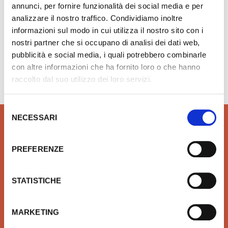
annunci, per fornire funzionalità dei social media e per
analizzare il nostro traffico. Condividiamo inoltre
informazioni sul modo in cui utilizza il nostro sito con i
nostri partner che si occupano di analisi dei dati web,
pubblicità e social media, i quali potrebbero combinarle
Hai bisogno di aiuto?
info@rubinetteria.com
con altre informazioni che ha fornito loro o che hanno
dal Lunedì al Venerdì 8.30 - 12.00 / 13.30 - 18.00
raccolto dal suo utilizzo dei loro servizi.
Selezione
NECESSARI
del
consenso
PREFERENZE
QUALITÀ
SICUREZZA
Prodotti idrotermosanitari e
Affidiamo il tuo denaro e la
STATISTICHE
arredobagno delle migliori
tua sicurezza a Xpay. Il
marche in linea con le ultime
sistema più sicuro per
tendenze di Design
effettuare i pagamenti e per
MARKETING
la tua tutela.