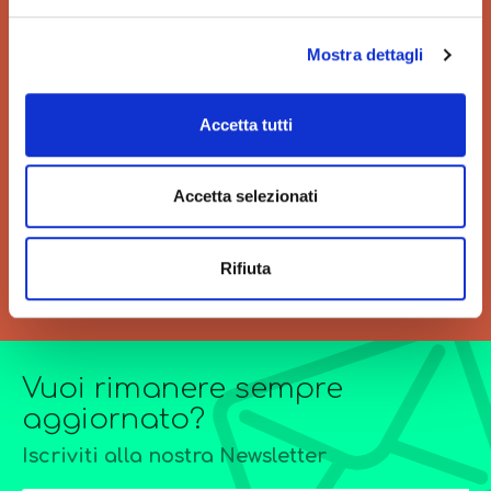
Mostra dettagli
VELOCITÀ
GRANDI ORDINI
Accetta tutti
Velocità di consegna per
Siamo sempre a tua
regalarti un'esperienza unica
disposizione per
Accetta selezionati
di acquisto.
l’elaborazione di offerte di
grandi quantitativi o
forniture particolarmente
complesse.
Rifiuta
Vuoi rimanere sempre
aggiornato?
Iscriviti alla nostra Newsletter