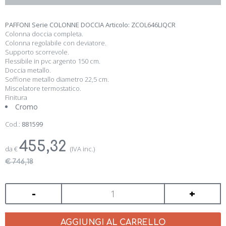
PAFFONI Serie COLONNE DOCCIA Articolo: ZCOL646LIQCR
Colonna doccia completa.
Colonna regolabile con deviatore.
Supporto scorrevole.
Flessibile in pvc argento 150 cm.
Doccia metallo.
Soffione metallo diametro 22,5 cm.
Miscelatore termostatico.
Finitura
Cromo
Cod.:
881599
455,32
da
€
(IVA inc.)
€ 746,18
-
+
AGGIUNGI AL CARRELLO