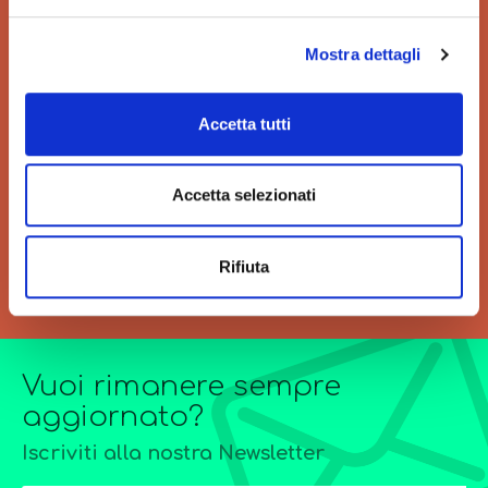
Mostra dettagli
VELOCITÀ
GRANDI ORDINI
Accetta tutti
Velocità di consegna per
Siamo sempre a tua
regalarti un'esperienza unica
disposizione per
Accetta selezionati
di acquisto.
l’elaborazione di offerte di
grandi quantitativi o
forniture particolarmente
complesse.
Rifiuta
Vuoi rimanere sempre
aggiornato?
Iscriviti alla nostra Newsletter