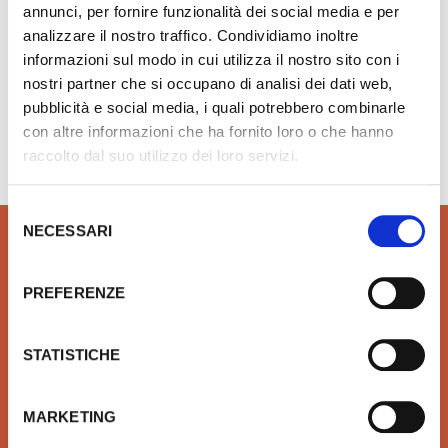
annunci, per fornire funzionalità dei social media e per
analizzare il nostro traffico. Condividiamo inoltre
informazioni sul modo in cui utilizza il nostro sito con i
nostri partner che si occupano di analisi dei dati web,
pubblicità e social media, i quali potrebbero combinarle
Hai bisogno di aiuto?
info@rubinetteria.com
con altre informazioni che ha fornito loro o che hanno
dal Lunedì al Venerdì 8.30 - 12.00 / 13.30 - 18.00
raccolto dal suo utilizzo dei loro servizi.
Selezione
NECESSARI
del
consenso
PREFERENZE
QUALITÀ
SICUREZZA
Prodotti idrotermosanitari e
Affidiamo il tuo denaro e la
STATISTICHE
arredobagno delle migliori
tua sicurezza a Xpay. Il
marche in linea con le ultime
sistema più sicuro per
tendenze di Design
effettuare i pagamenti e per
MARKETING
la tua tutela.