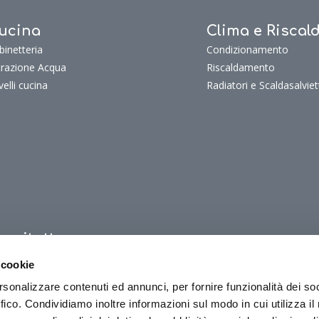
ucina
Clima e Risca
binetteria
Condizionamento
ltrazione Acqua
Riscaldamento
velli cucina
Radiatori e Scaldasalviet
uoritutto
oritutto
 cookie
oriTutto Bagno
rsonalizzare contenuti ed annunci, per fornire funzionalità dei so
oriTutto Cucina
ffico. Condividiamo inoltre informazioni sul modo in cui utilizza il 
oriTutto Clima e riscaldamento