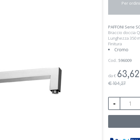
Per ordini
PAFFONI Serie S
Braccio doccia
Lunghezza 350 
Finitura
Cromo
Cod.:
596009
63,6
da
€
€ 104,27
-