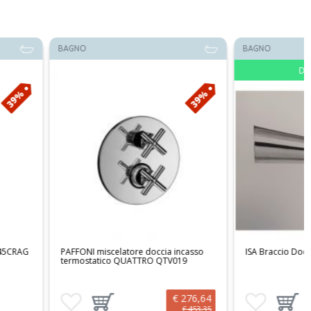
BAGNO
Disponibile
39%
celatore doccia incasso
ISA Braccio Doccia Tondo 54500
co QUATTRO QTV019
€ 276,64
€ 6,10
preferiti
ungi prodotto al carrello
Aggiungi ai preferiti
Aggiungi prodotto al carrello
€ 453,35