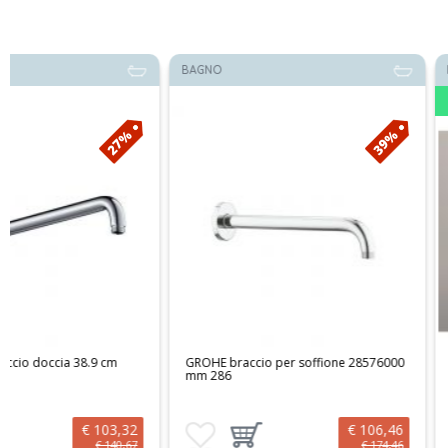
BAGNO
FUORITUTTO
Disponibile
39%
GROHE braccio per soffione 28576000
ISA Braccio Doccia Tondo 
mm 286
€ 106,46
Aggiungi ai preferiti
Aggiungi prodotto al carrello
Aggiungi ai preferiti
Aggiungi prodotto
€ 174,46