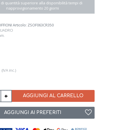
 di quantità superiore alla disponibilità tempi di
riapprovigionamento 20 giorni
OFFIONI Articolo: ZSOF063CR350
 QUADRO
mm.
2
(IVA inc.)
+
AGGIUNGI AL CARRELLO
AGGIUNGI AI PREFERITI