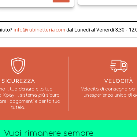
aiuto?
info@rubinetteria.com
dal Lunedì al Venerdì 8.30 - 12.0
SICUREZZA
VELOCITÀ
mo il tuo denaro e la tua
Velocità di consegna per 
 Xpay. Il sistema più sicuro
un'esperienza unica di a
are i pagamenti e per la tua
tutela.
Vuoi rimanere sempre