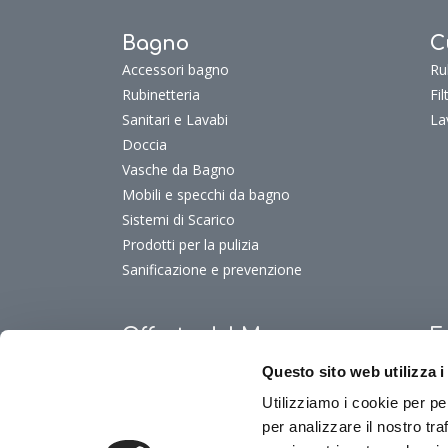
Bagno
C
Accessori bagno
Ru
Rubinetteria
Fi
Sanitari e Lavabi
La
Doccia
Vasche da Bagno
Mobili e specchi da bagno
Sistemi di Scarico
Prodotti per la pulizia
Sanificazione e prevenzione
Offerte del Mese
F
Offerte del mese
Fu
Questo sito web utilizza i
Fu
Utilizziamo i cookie per pe
Fu
per analizzare il nostro tra
Fu