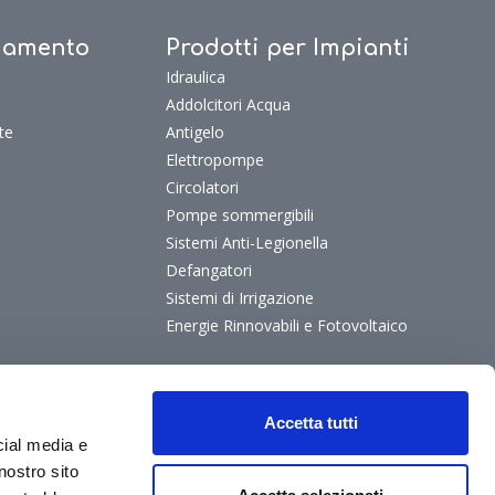
ldamento
Prodotti per Impianti
Idraulica
Addolcitori Acqua
te
Antigelo
Elettropompe
Circolatori
Pompe sommergibili
Sistemi Anti-Legionella
Defangatori
Sistemi di Irrigazione
Energie Rinnovabili e Fotovoltaico
Accetta tutti
cial media e
nostro sito