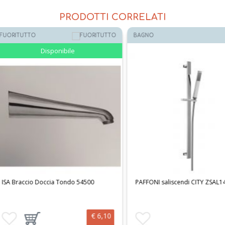
PRODOTTI CORRELATI
BAGNO
BAGNO
39%
54500
PAFFONI saliscendi CITY ZSAL145CRAG
PAFFONI mis
termostati
€ 6,10
 al carrello
Aggiungi ai preferiti
Aggiungi ai 
Aggi