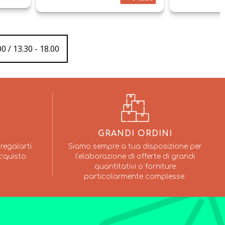
0 / 13.30 - 18.00
GRANDI ORDINI
regalarti
Siamo sempre a tua disposizione per
cquisto.
l’elaborazione di offerte di grandi
quantitativi o forniture
particolarmente complesse.