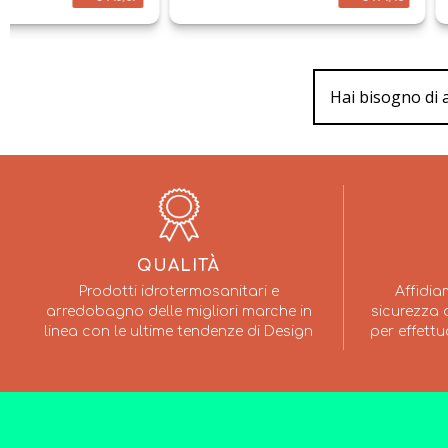
Hai bisogno di 
QUALITÀ
Prodotti idrotermosanitari e
Affidia
arredobagno delle migliori marche in
sicurezza a
linea con le ultime tendenze di Design
per effettu