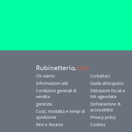
Rubinetteria.
com
Chi siamo
Contattaci
Informazioni utili
Guida all'Acquisto
Condizioni generali di
Detrazioni fiscali e
vendita
IVA agevolata
garanzia
Dichiarazione di
accessibilità
Costi, modalità e tempi di
spedizione
Privacy policy
Resi e Recessi
Cookies