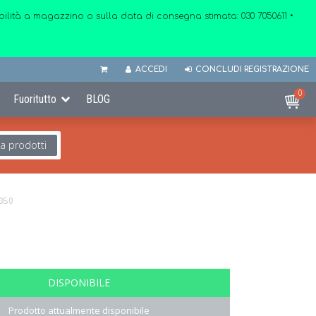
onibilità a magazzino o sulla data di consegna stimata:
030 7050611
•
ACCEDI
CONCLUDI REGISTRAZIONE
0
Fuoritutto
BLOG
ca prodotti
350
DISPONIBILE
Prodotto attualmente disponibile