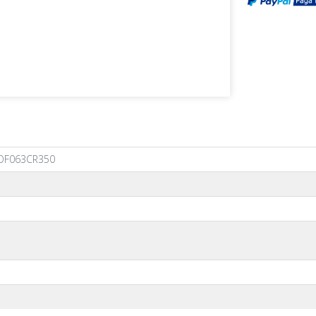
SOF063CR350