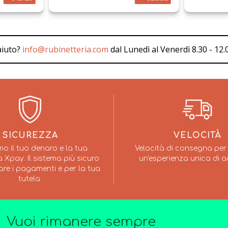
aiuto?
info@rubinetteria.com
dal Lunedì al Venerdì 8.30 - 12.0
SICUREZZA
VELOCITÀ
mo il tuo denaro e la tua
Velocità di consegna per 
 Xpay. Il sistema più sicuro
un'esperienza unica di a
are i pagamenti e per la tua
tutela.
Vuoi rimanere sempre