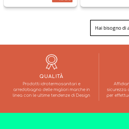
Hai bisogno di 
QUALITÀ
Prodotti idrotermosanitari e
Affidia
arredobagno delle migliori marche in
sicurezza a
linea con le ultime tendenze di Design
per effettu