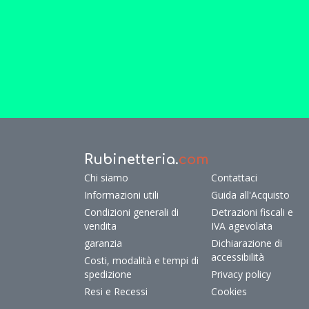
Rubinetteria.
com
Chi siamo
Contattaci
Informazioni utili
Guida all'Acquisto
Condizioni generali di
Detrazioni fiscali e
vendita
IVA agevolata
garanzia
Dichiarazione di
accessibilità
Costi, modalità e tempi di
spedizione
Privacy policy
Resi e Recessi
Cookies