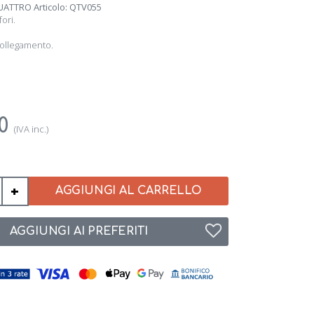
UATTRO Articolo: QTV055
fori.
 collegamento.
30
(IVA inc.)
+
AGGIUNGI AL CARRELLO
AGGIUNGI AI PREFERITI