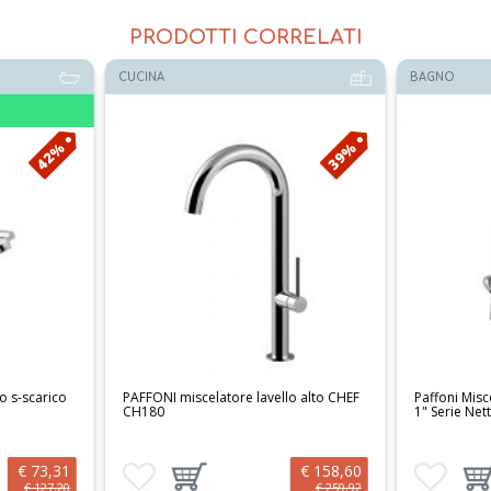
PRODOTTI CORRELATI
BAGNO
BAGNO
39%
42%
vello alto CHEF
Paffoni Miscelatore Lavabo C/Scarico
Bellosta
1" Serie Nettuno Due ND070
Serie Je
€ 158,60
€ 71,83
tto al carrello
Aggiungi ai preferiti
Aggiungi prodotto al carrello
Aggiungi
€ 259,92
€ 124,64