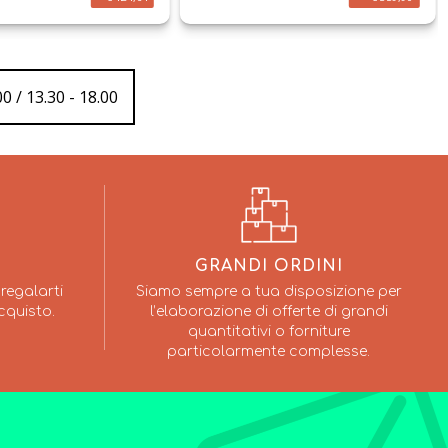
0 / 13.30 - 18.00
GRANDI ORDINI
regalarti
Siamo sempre a tua disposizione per
cquisto.
l’elaborazione di offerte di grandi
quantitativi o forniture
particolarmente complesse.