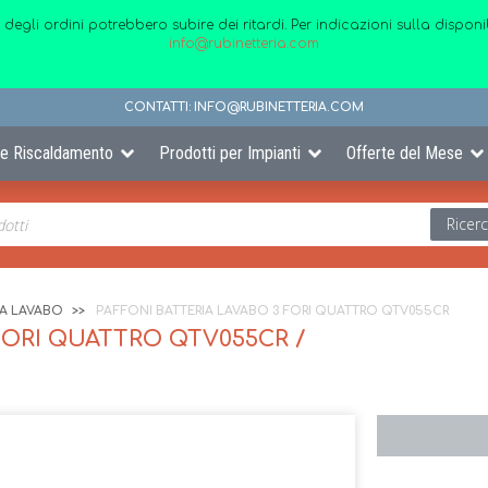
 degli ordini potrebbero subire dei ritardi. Per indicazioni sulla disp
info@rubinetteria.com
CONTATTI:
INFO@RUBINETTERIA.COM
 e Riscaldamento
Prodotti per Impianti
Offerte del Mese
Ricer
IA LAVABO
PAFFONI BATTERIA LAVABO 3 FORI QUATTRO QTV055CR
FORI QUATTRO QTV055CR /