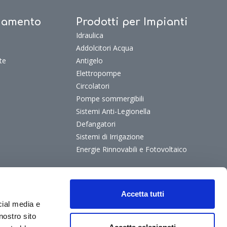
ldamento
Prodotti per Impianti
Idraulica
Addolcitori Acqua
te
Antigelo
Elettropompe
Circolatori
Pompe sommergibili
Sistemi Anti-Legionella
Defangatori
Sistemi di Irrigazione
Energie Rinnovabili e Fotovoltaico
Accetta tutti
cial media e
nostro sito