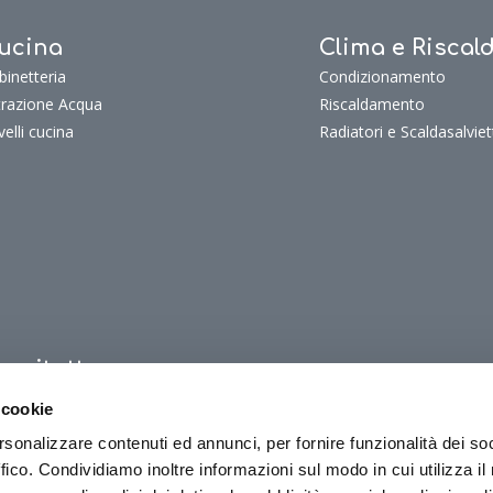
ucina
Clima e Risca
binetteria
Condizionamento
ltrazione Acqua
Riscaldamento
velli cucina
Radiatori e Scaldasalviet
uoritutto
oritutto
 cookie
oriTutto Bagno
rsonalizzare contenuti ed annunci, per fornire funzionalità dei so
oriTutto Cucina
ffico. Condividiamo inoltre informazioni sul modo in cui utilizza il 
oriTutto Clima e riscaldamento