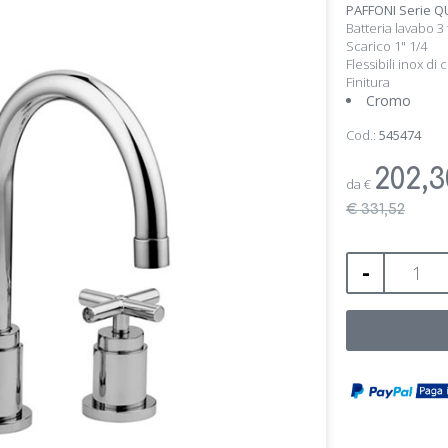
PAFFONI Serie Q
Batteria lavabo 3 
Scarico 1" 1/4
Flessibili inox di
Finitura
Cromo
Cod.:
545474
202,
da
€
€ 331,52
-