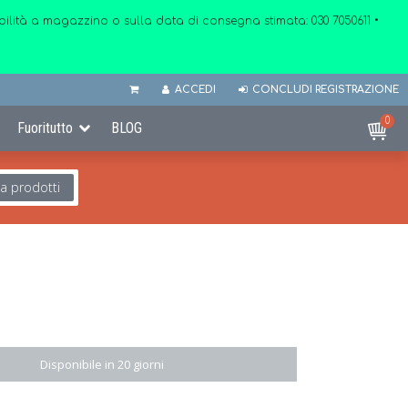
onibilità a magazzino o sulla data di consegna stimata:
030 7050611
•
ACCEDI
CONCLUDI REGISTRAZIONE
0
Fuoritutto
BLOG
ca prodotti
Disponibile in 20 giorni