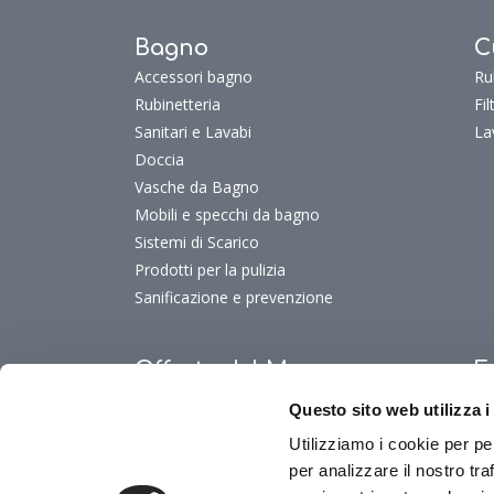
Bagno
C
Accessori bagno
Ru
Rubinetteria
Fi
Sanitari e Lavabi
La
Doccia
Vasche da Bagno
Mobili e specchi da bagno
Sistemi di Scarico
Prodotti per la pulizia
Sanificazione e prevenzione
Offerte del Mese
F
Offerte del mese
Fu
Questo sito web utilizza i
Fu
Utilizziamo i cookie per pe
Fu
per analizzare il nostro tra
Fu