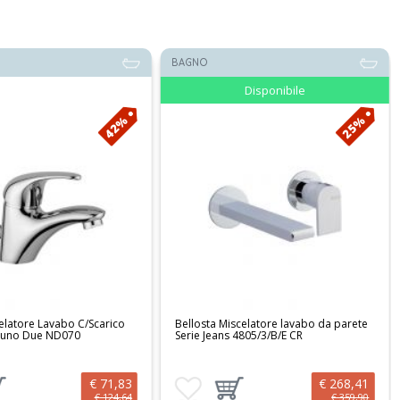
BAGNO
Disponibile
25%
25%
 Miscelatore lavabo da parete
Bellosta Miscelatore lavabo da parete
ans 4805/3/B/E CR
Serie Jeans 4805/3/A/E CR
€ 268,41
€ 252,94
 ai preferiti
Aggiungi prodotto al carrello
Aggiungi ai preferiti
Aggiungi prodotto al carrello
€ 359,90
€ 339,16