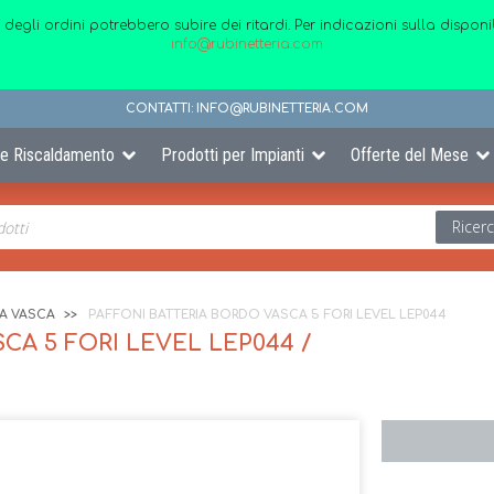
 degli ordini potrebbero subire dei ritardi. Per indicazioni sulla disp
info@rubinetteria.com
CONTATTI:
INFO@RUBINETTERIA.COM
 e Riscaldamento
Prodotti per Impianti
Offerte del Mese
Ricer
IA VASCA
PAFFONI BATTERIA BORDO VASCA 5 FORI LEVEL LEP044
CA 5 FORI LEVEL LEP044 /