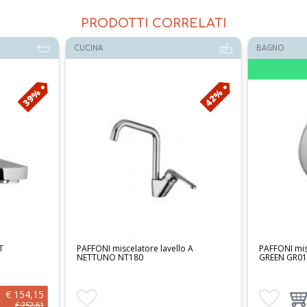
PRODOTTI CORRELATI
BAGNO
BAGNO
Disponibile
42%
42%
lo A
PAFFONI miscelatore doccia incasso
PAFFONI mis
GREEN GR010
LIGHT LIG1
€ 42,37
Aggiungi ai preferiti
Aggiungi prodotto al carrello
Aggiungi ai 
Agg
€ 73,53