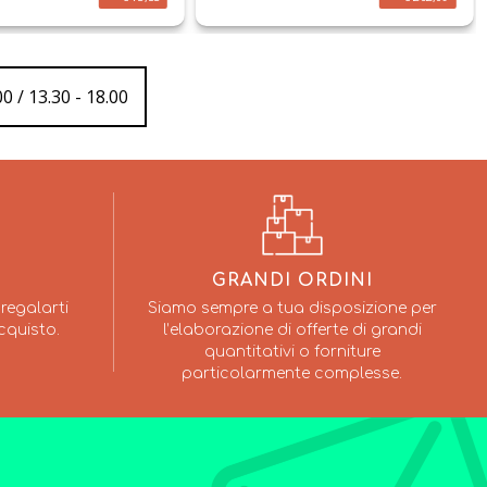
0 / 13.30 - 18.00
GRANDI ORDINI
regalarti
Siamo sempre a tua disposizione per
cquisto.
l’elaborazione di offerte di grandi
quantitativi o forniture
particolarmente complesse.