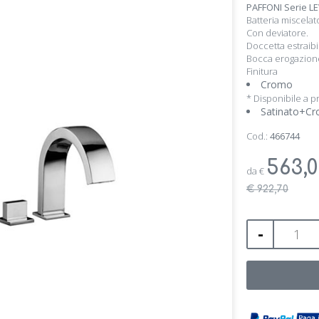
PAFFONI Serie LE
Batteria miscelat
Con deviatore.
Doccetta estraibil
Bocca erogazione
Finitura
Cromo
* Disponibile a p
Satinato+C
Cod.:
466744
563,
da
€
€ 922,70
-