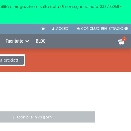
onibilità a magazzino o sulla data di consegna stimata:
030 7050611
•
ACCEDI
CONCLUDI REGISTRAZIONE
0
Fuoritutto
BLOG
ca prodotti
Disponibile in 20 giorni