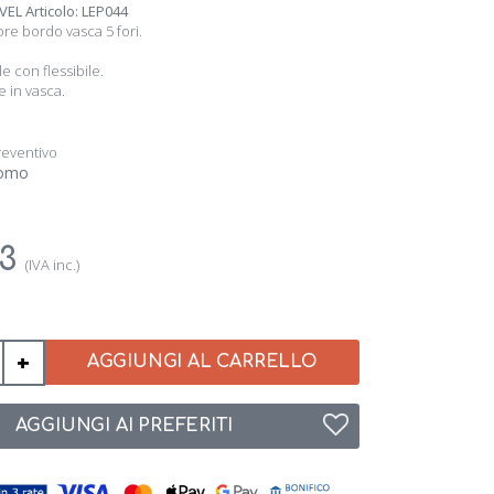
VEL Articolo: LEP044
ore bordo vasca 5 fori.
e con flessibile.
 in vasca.
reventivo
romo
03
(IVA inc.)
+
AGGIUNGI AL CARRELLO
AGGIUNGI AI PREFERITI