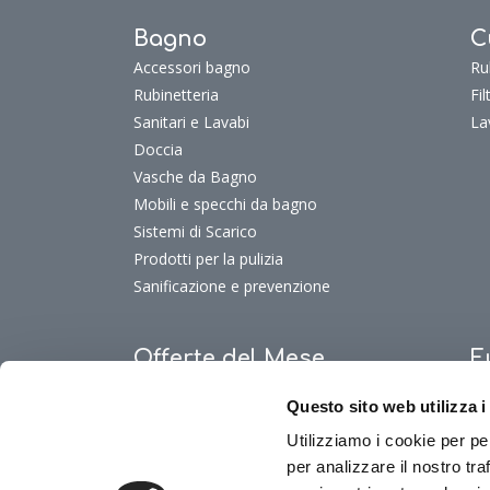
Bagno
C
Accessori bagno
Ru
Rubinetteria
Fi
Sanitari e Lavabi
La
Doccia
Vasche da Bagno
Mobili e specchi da bagno
Sistemi di Scarico
Prodotti per la pulizia
Sanificazione e prevenzione
Offerte del Mese
F
Offerte del mese
Fu
Questo sito web utilizza i
Fu
Utilizziamo i cookie per pe
Fu
per analizzare il nostro tra
Fu