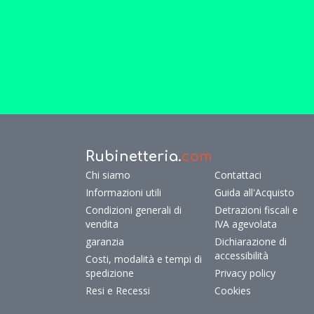
Rubinetteria.
com
Chi siamo
Contattaci
Informazioni utili
Guida all'Acquisto
Condizioni generali di
Detrazioni fiscali e
vendita
IVA agevolata
garanzia
Dichiarazione di
accessibilità
Costi, modalità e tempi di
spedizione
Privacy policy
Resi e Recessi
Cookies