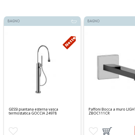
BAGNO
CUCINA
39%
Paffoni Bocca a muro LIGHT
PAFFONI miscelatore lavel
ZBOC111CR
NETTUNO NT180
€ 154,15
Aggiungi ai preferiti
Aggiungi prodotto al carrello
Aggiungi ai preferiti
€ 252,61