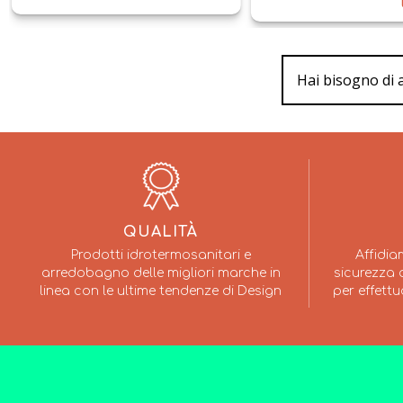
Hai bisogno di 
QUALITÀ
Prodotti idrotermosanitari e
Affidia
arredobagno delle migliori marche in
sicurezza a
linea con le ultime tendenze di Design
per effettu