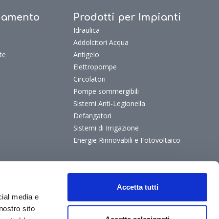
ldamento
Prodotti per Impianti
Idraulica
Addolcitori Acqua
te
Antigelo
Elettropompe
Circolatori
Pompe sommergibili
Sistemi Anti-Legionella
Defangatori
Sistemi di Irrigazione
Energie Rinnovabili e Fotovoltaico
Accetta tutti
cial media e
nostro sito