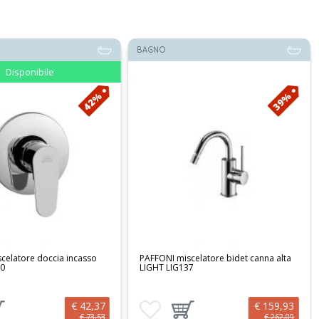
BAGNO
39%
32%
celatore bidet canna alta
Cristina Set esterno mix monoc. vasca
37
a pavimento Serie Tricolore Verde TV
189
€ 159,93
€ 1.408,90
preferiti
iungi prodotto al carrello
Aggiungi ai preferiti
Aggiungi prodotto al carrello
€ 262,09
€ 2.078,03