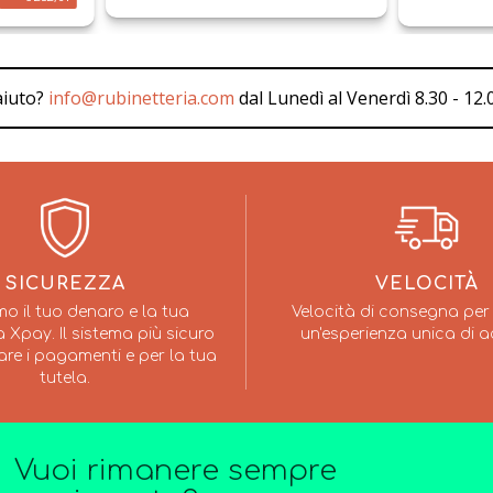
aiuto?
info@rubinetteria.com
dal Lunedì al Venerdì 8.30 - 12.0
SICUREZZA
VELOCITÀ
mo il tuo denaro e la tua
Velocità di consegna per 
 Xpay. Il sistema più sicuro
un'esperienza unica di a
are i pagamenti e per la tua
tutela.
Vuoi rimanere sempre