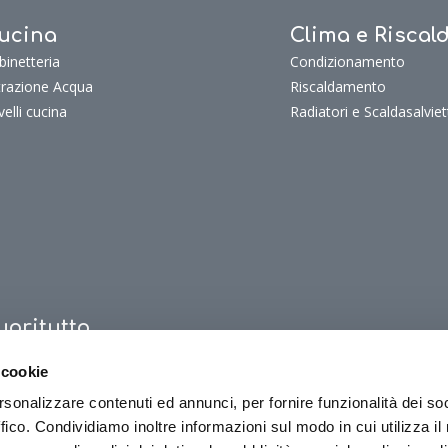
ucina
Clima e Risca
binetteria
Condizionamento
ltrazione Acqua
Riscaldamento
velli cucina
Radiatori e Scaldasalviet
uoritutto
oritutto
 cookie
oriTutto Bagno
rsonalizzare contenuti ed annunci, per fornire funzionalità dei so
oriTutto Cucina
ffico. Condividiamo inoltre informazioni sul modo in cui utilizza il 
oriTutto Clima e riscaldamento