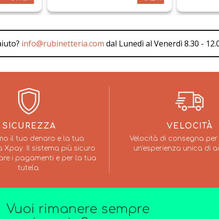
aiuto?
info@rubinetteria.com
dal Lunedì al Venerdì 8.30 - 12.0
SICUREZZA
VELOCITÀ
mo il tuo denaro e la tua
Velocità di consegna per 
 Xpay. Il sistema più sicuro
un'esperienza unica di a
are i pagamenti e per la tua
tutela.
Vuoi rimanere sempre