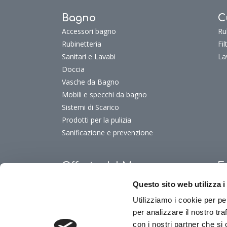
Bagno
C
Accessori bagno
Ru
Rubinetteria
Fi
Sanitari e Lavabi
La
Doccia
Vasche da Bagno
Mobili e specchi da bagno
Sistemi di Scarico
Prodotti per la pulizia
Sanificazione e prevenzione
Offerte del Mese
F
Offerte del mese
Fu
Questo sito web utilizza i
Fu
Utilizziamo i cookie per pe
Fu
per analizzare il nostro tra
Fu
con i nostri partner che si