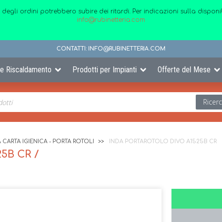
 degli ordini potrebbero subire dei ritardi. Per indicazioni sulla disp
info@rubinetteria.com
CONTATTI:
INFO@RUBINETTERIA.COM
 e Riscaldamento
Prodotti per Impianti
Offerte del Mese
Ricer
 CARTA IGIENICA - PORTA ROTOLI
INDA PORTAROTOLO DIVO A1525B CR
5B CR /