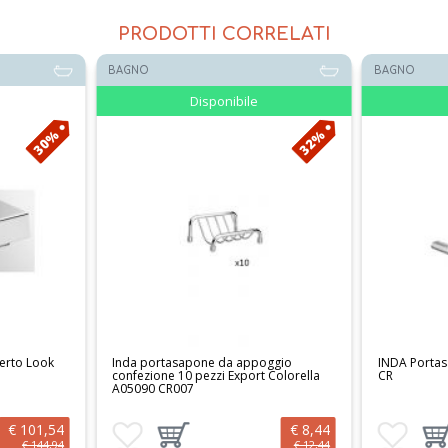
PRODOTTI CORRELATI
BAGNO
BAGNO
Disponibile
30%
32%
erto Look
Inda portasapone da appoggio
INDA Portas
confezione 10 pezzi Export Colorella
CR
A05090 CR007
€ 101,54
€ 8,44
 al carrello
Aggiungi ai preferiti
Aggiungi prodotto al carrello
Aggiungi ai 
Aggi
€ 144,94
€ 12,44