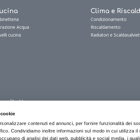
ucina
Clima e Risca
binetteria
Condizionamento
ltrazione Acqua
Riscaldamento
velli cucina
Radiatori e Scaldasalviet
uoritutto
oritutto
 cookie
oriTutto Bagno
rsonalizzare contenuti ed annunci, per fornire funzionalità dei so
oriTutto Cucina
ffico. Condividiamo inoltre informazioni sul modo in cui utilizza il 
oriTutto Clima e riscaldamento
 occupano di analisi dei dati web, pubblicità e social media, i qual