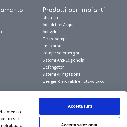
ldamento
Prodotti per Impianti
Idraulica
Addolcitori Acqua
te
Antigelo
Elettropompe
Circolatori
Pompe sommergibili
Sistemi Anti-Legionella
Defangatori
Sistemi di Irrigazione
Energie Rinnovabili e Fotovoltaico
Accetta tutti
cial media e
nostro sito
Accetta selezionati
i potrebbero