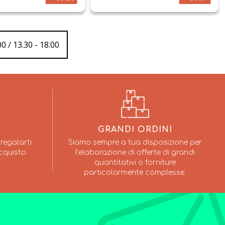
0 / 13.30 - 18.00
GRANDI ORDINI
regalarti
Siamo sempre a tua disposizione per
cquisto.
l’elaborazione di offerte di grandi
quantitativi o forniture
particolarmente complesse.