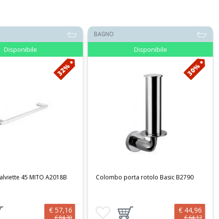
BAGNO
Disponibile
Disponibile
32%
30%
alviette 45 MITO A2018B
Colombo porta rotolo Basic B2790
€ 57,16
€ 44,96
preferiti
ungi prodotto al carrello
Aggiungi ai preferiti
Aggiungi prodotto al carrello
€ 84,30
€ 64,17