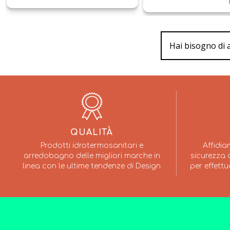
Hai bisogno di 
QUALITÀ
Prodotti idrotermosanitari e
Affidia
arredobagno delle migliori marche in
sicurezza a
linea con le ultime tendenze di Design
per effettu