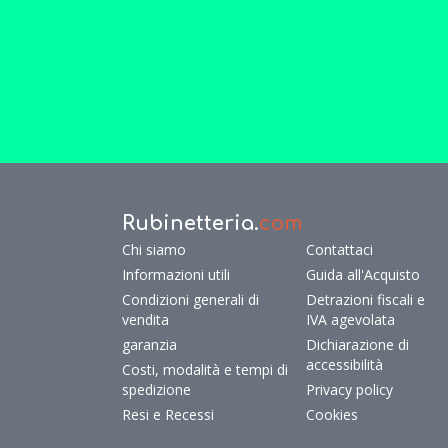
Rubinetteria.
com
Chi siamo
Contattaci
Informazioni utili
Guida all'Acquisto
Condizioni generali di
Detrazioni fiscali e
vendita
IVA agevolata
garanzia
Dichiarazione di
accessibilità
Costi, modalità e tempi di
spedizione
Privacy policy
Resi e Recessi
Cookies