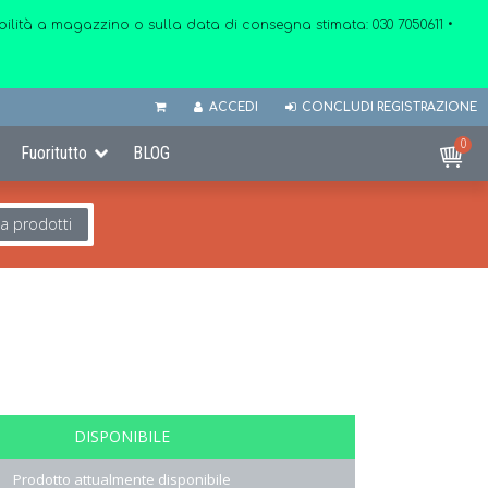
onibilità a magazzino o sulla data di consegna stimata:
030 7050611
•
ACCEDI
CONCLUDI REGISTRAZIONE
0
Fuoritutto
BLOG
ca prodotti
DISPONIBILE
Prodotto attualmente disponibile