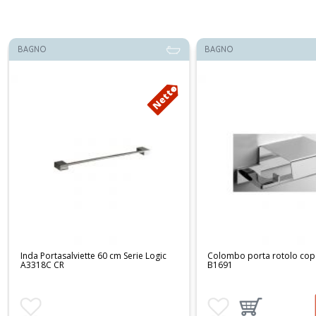
BAGNO
BAGNO
Netto
Inda Portasalviette 60 cm Serie Logic
Colombo porta rotolo cop
A3318C CR
B1691
Aggiungi ai preferiti
Aggiungi ai preferiti
Aggiungi prodotto