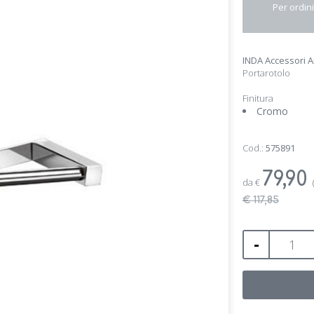
Per ordini
INDA Accessori A
Portarotolo
Finitura
Cromo
Cod.:
575891
79,90
da
€
€ 117,85
-