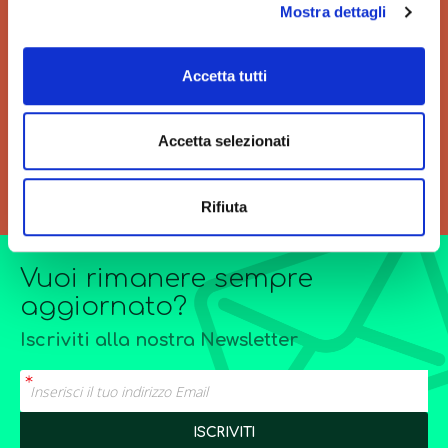
Mostra dettagli
VELOCITÀ
GRANDI ORDINI
Velocità di consegna per
Siamo sempre a tua
Accetta tutti
regalarti un'esperienza unica
disposizione per
di acquisto.
l’elaborazione di offerte di
grandi quantitativi o
Accetta selezionati
forniture particolarmente
complesse.
Rifiuta
Vuoi rimanere sempre
aggiornato?
Iscriviti alla nostra Newsletter