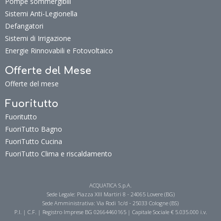
Pompe sommergibili
Sistemi Anti-Legionella
Defangatori
Sistemi di Irrigazione
Energie Rinnovabili e Fotovoltaico
Offerte del Mese
Offerte del mese
Fuoritutto
Fuoritutto
FuoriTutto Bagno
FuoriTutto Cucina
FuoriTutto Clima e riscaldamento
ACQUATICA S.p.A.
Sede Legale: Piazza XIII Martiri 8 - 24065 Lovere (BG)
Sede Amministrativa: Via Rodi 1c/d - 25033 Cologne (BS)
P.I. | C.F. | Registro Imprese BG 02664460165 | Capitale Sociale € 5.035.000 i.v.