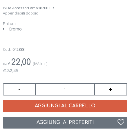
INDA Accessori Art.A1820B CR
Appendiabiti doppio
Finitura
Cromo
Cod.:
042883
22,00
da
€
(IVA inc.)
€ 32,45
-
+
AGGIUNGI AL CARRELLO
AGGIUNGI AI PREFERITI