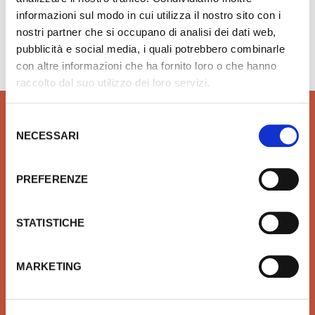
informazioni sul modo in cui utilizza il nostro sito con i
nostri partner che si occupano di analisi dei dati web,
Hai bisogno di aiuto?
info@rubinetteria.com
dal Lunedì al Venerdì 8.30 - 12.00 / 13.30 - 18.00
pubblicità e social media, i quali potrebbero combinarle
con altre informazioni che ha fornito loro o che hanno
raccolto dal suo utilizzo dei loro servizi.
Selezione
NECESSARI
del
consenso
QUALITÀ
SICUREZZA
PREFERENZE
Prodotti idrotermosanitari e
Affidiamo il tuo denaro e la
arredobagno delle migliori
tua sicurezza a Xpay. Il
STATISTICHE
marche in linea con le ultime
sistema più sicuro per
tendenze di Design
effettuare i pagamenti e per
la tua tutela.
MARKETING