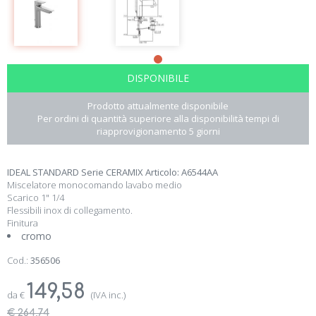
DISPONIBILE
Prodotto attualmente disponibile
Per ordini di quantità superiore alla disponibilità tempi di
riapprovigionamento 5 giorni
IDEAL STANDARD Serie CERAMIX Articolo: A6544AA
Miscelatore monocomando lavabo medio
Scarico 1" 1/4
Flessibili inox di collegamento.
Finitura
cromo
Cod.:
356506
149,58
da
€
(IVA inc.)
€ 264,74