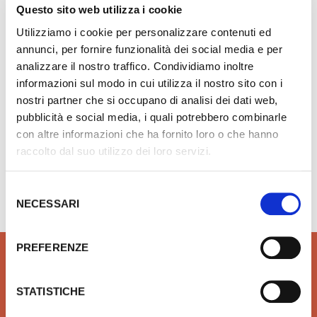
Questo sito web utilizza i cookie
IDEAL STANDARD miscelatore bidet GIO' B0620AA
Utilizziamo i cookie per personalizzare contenuti ed
annunci, per fornire funzionalità dei social media e per
analizzare il nostro traffico. Condividiamo inoltre
€ 105,46
Aggiungi ai preferiti
Aggiungi prodotto al carrello
informazioni sul modo in cui utilizza il nostro sito con i
nostri partner che si occupano di analisi dei dati web,
pubblicità e social media, i quali potrebbero combinarle
con altre informazioni che ha fornito loro o che hanno
raccolto dal suo utilizzo dei loro servizi.
Hai bisogno di aiuto?
info@rubinetteria.com
dal Lunedì al Venerdì 8.30 - 12.00 / 13.30 - 18.00
Selezione
NECESSARI
del
consenso
PREFERENZE
STATISTICHE
QUALITÀ
SICUREZZA