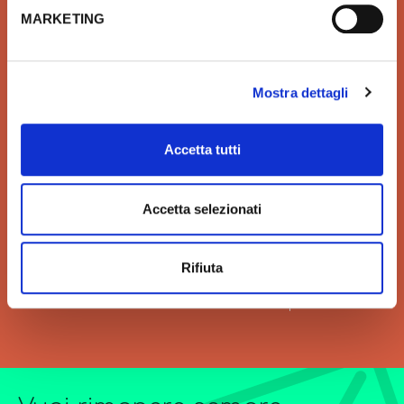
Prodotti idrotermosanitari e
Affidiamo il tuo denaro e la
MARKETING
arredobagno delle migliori
tua sicurezza a Xpay. Il
marche in linea con le ultime
sistema più sicuro per
tendenze di Design
effettuare i pagamenti e per
la tua tutela.
Mostra dettagli
Accetta tutti
VELOCITÀ
GRANDI ORDINI
Accetta selezionati
Velocità di consegna per
Siamo sempre a tua
regalarti un'esperienza unica
disposizione per
di acquisto.
l’elaborazione di offerte di
Rifiuta
grandi quantitativi o
forniture particolarmente
complesse.