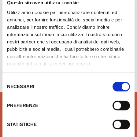
Questo sito web utilizza i cookie
Dolomite wc sospeso 52x36 cm Quarzo E885701
Utilizziamo i cookie per personalizzare contenuti ed
annunci, per fornire funzionalità dei social media e per
€ 36,60
Aggiungi ai preferiti
Aggiungi prodotto al carrello
analizzare il nostro traffico. Condividiamo inoltre
informazioni sul modo in cui utilizza il nostro sito con i
nostri partner che si occupano di analisi dei dati web,
pubblicità e social media, i quali potrebbero combinarle
con altre informazioni che ha fornito loro o che hanno
raccolto dal suo utilizzo dei loro servizi.
Hai bisogno di aiuto?
info@rubinetteria.com
dal Lunedì al Venerdì 8.30 - 12.00 / 13.30 - 18.00
Selezione
NECESSARI
del
consenso
PREFERENZE
STATISTICHE
QUALITÀ
SICUREZZA