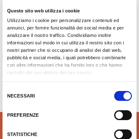
Questo sito web utilizza i cookie
gio senza troppopieno Luv 60x40cm
IDEAL STANDARD Vaso a ter
Utilizziamo i cookie per personalizzare contenuti ed
annunci, per fornire funzionalità dei social media e per
analizzare il nostro traffico. Condividiamo inoltre
€ 593,90
o al carrello
Aggiungi ai preferiti
informazioni sul modo in cui utilizza il nostro sito con i
€ 875,96
nostri partner che si occupano di analisi dei dati web,
pubblicità e social media, i quali potrebbero combinarle
con altre informazioni che ha fornito loro o che hanno
raccolto dal suo utilizzo dei loro servizi.
Hai bisogno di aiuto?
info@rubinetteria.com
Selezione
dal Lunedì al Venerdì 8.30 - 12.00 / 13.30 - 18.00
NECESSARI
del
consenso
PREFERENZE
STATISTICHE