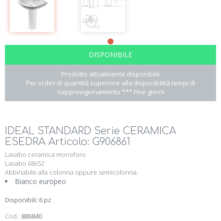
DISPONIBILE
Prodotto attualmente disponibile
Per ordini di quantità superiore alla disponibilità tempi di
riapprovigionamento *** Fine giorni
IDEAL STANDARD Serie CERAMICA
ESEDRA Articolo: G906861
Lavabo ceramica monoforo
Lavabo 68x52
Abbinabile alla colonna oppure semicolonna.
Bianco europeo
Disponibili: 6 pz
Cod.:
886840