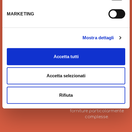
QUALITÀ
SICUREZZA
MARKETING
Prodotti idrotermosanitari e
Affidiamo il tuo denaro e la
arredobagno delle migliori
tua sicurezza a Xpay. Il
marche in linea con le ultime
sistema più sicuro per
tendenze di Design
effettuare i pagamenti e per
Mostra dettagli
la tua tutela.
Accetta tutti
Accetta selezionati
VELOCITÀ
GRANDI ORDINI
Velocità di consegna per
Siamo sempre a tua
regalarti un'esperienza unica
disposizione per
Rifiuta
di acquisto.
l’elaborazione di offerte di
grandi quantitativi o
forniture particolarmente
complesse.