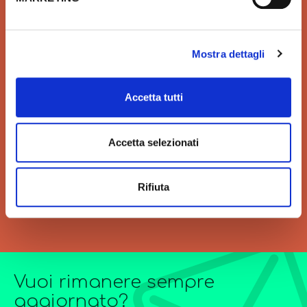
marche in linea con le ultime
sistema più sicuro per
tendenze di Design
effettuare i pagamenti e per
la tua tutela.
Mostra dettagli
Accetta tutti
VELOCITÀ
GRANDI ORDINI
Velocità di consegna per
Siamo sempre a tua
Accetta selezionati
regalarti un'esperienza unica
disposizione per
di acquisto.
l’elaborazione di offerte di
grandi quantitativi o
Rifiuta
forniture particolarmente
complesse.
Vuoi rimanere sempre
aggiornato?