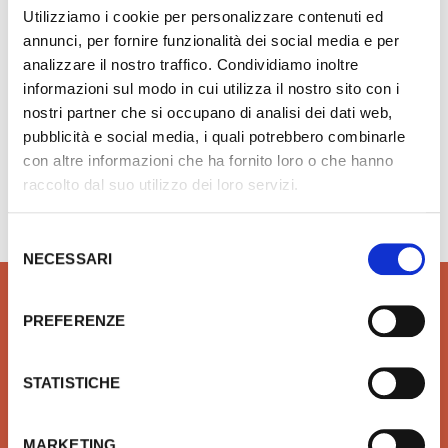
Utilizziamo i cookie per personalizzare contenuti ed
Aggiungi ai preferiti
annunci, per fornire funzionalità dei social media e per
analizzare il nostro traffico. Condividiamo inoltre
informazioni sul modo in cui utilizza il nostro sito con i
nostri partner che si occupano di analisi dei dati web,
pubblicità e social media, i quali potrebbero combinarle
con altre informazioni che ha fornito loro o che hanno
Hai bisogno di aiuto?
info@rubinetteria.com
raccolto dal suo utilizzo dei loro servizi.
dal Lunedì al Venerdì 8.30 - 12.00 / 13.30 - 18.00
Selezione
NECESSARI
del
consenso
PREFERENZE
QUALITÀ
SICUREZZA
STATISTICHE
Prodotti idrotermosanitari e
Affidiamo il tuo denaro e la
arredobagno delle migliori
tua sicurezza a Xpay. Il
MARKETING