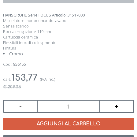
HANSGROHE Serie FOCUS Articolo: 31517000
Miscelatore monocomando lavabo.
Senza scarico
Bocca erogazione 119 mm
Cartuccia ceramica
Flessibili inox di collegamento.
Finitura
Cromo
Cod.:
856155
153,77
da
€
(IVA inc.)
€ 209,35
-
+
AGGIUNGI AL CARRELLO