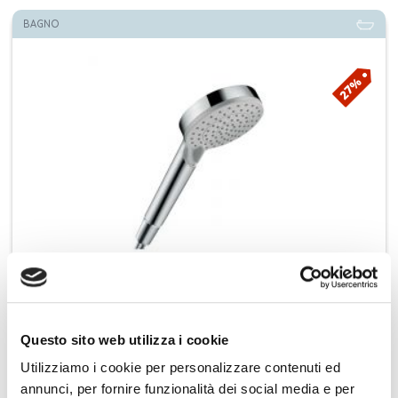
BAGNO
27%
Hansgrohe doccetta Vernis Blend 26270000
Questo sito web utilizza i cookie
Aggiungi ai preferiti
Utilizziamo i cookie per personalizzare contenuti ed
annunci, per fornire funzionalità dei social media e per