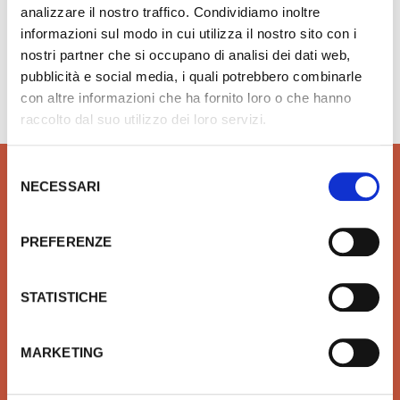
analizzare il nostro traffico. Condividiamo inoltre
informazioni sul modo in cui utilizza il nostro sito con i
nostri partner che si occupano di analisi dei dati web,
Hai bisogno di aiuto?
info@rubinetteria.com
pubblicità e social media, i quali potrebbero combinarle
dal Lunedì al Venerdì 8.30 - 12.00 / 13.30 - 18.00
con altre informazioni che ha fornito loro o che hanno
raccolto dal suo utilizzo dei loro servizi.
Selezione
NECESSARI
del
consenso
PREFERENZE
QUALITÀ
SICUREZZA
Prodotti idrotermosanitari e
Affidiamo il tuo denaro e la
arredobagno delle migliori
tua sicurezza a Xpay. Il
STATISTICHE
marche in linea con le ultime
sistema più sicuro per
tendenze di Design
effettuare i pagamenti e per
la tua tutela.
MARKETING