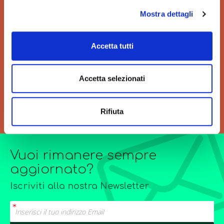
Mostra dettagli
VELOCITÀ
GRANDI ORDINI
Accetta tutti
Velocità di consegna per
Siamo sempre a tua
regalarti un'esperienza unica
disposizione per
di acquisto.
l’elaborazione di offerte di
Accetta selezionati
grandi quantitativi o
forniture particolarmente
complesse.
Rifiuta
Vuoi rimanere sempre
aggiornato?
Iscriviti alla nostra Newsletter