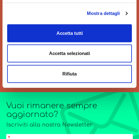
Mostra dettagli
VELOCITÀ
GRANDI ORDINI
Accetta tutti
Velocità di consegna per
Siamo sempre a tua
regalarti un'esperienza unica
disposizione per
di acquisto.
l’elaborazione di offerte di
Accetta selezionati
grandi quantitativi o
forniture particolarmente
complesse.
Rifiuta
Vuoi rimanere sempre
aggiornato?
Iscriviti alla nostra Newsletter