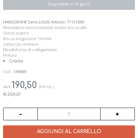
Disponibile in 15 giorni
HANSGROHE Serie LOGIS Articolo: 71131000
Miscelatore monocomando lavabo bocca alta
Senza scarico
Bocca erogazione 154 mm
Cartuccia ceramica
Flessibili inox di collegamento.
Finitura
Cromo
Cod.:
139469
190,50
da
€
(IVA inc.)
€ 259,37
-
+
AGGIUNGI AL CARRELLO