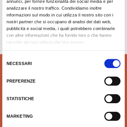
annunci, per fornire funzionalità dei social media e per
analizzare il nostro traffico. Condividiamo inoltre
informazioni sul modo in cui utilizza il nostro sito con i
nostri partner che si occupano di analisi dei dati web,
pubblicità e social media, i quali potrebbero combinarle
Hai bisogno di aiuto?
info@rubinetteria.com
con altre informazioni che ha fornito loro o che hanno
dal Lunedì al Venerdì 8.30 - 12.00 / 13.30 - 18.00
raccolto dal suo utilizzo dei loro servizi.
Selezione
NECESSARI
del
consenso
PREFERENZE
QUALITÀ
SICUREZZA
Prodotti idrotermosanitari e
Affidiamo il tuo denaro e la
STATISTICHE
arredobagno delle migliori
tua sicurezza a Xpay. Il
marche in linea con le ultime
sistema più sicuro per
tendenze di Design
effettuare i pagamenti e per
MARKETING
la tua tutela.