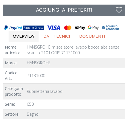
AGGIUNGI AI PREFERITI
OVERVIEW
DATI TECNICI
DOCUMENTI
Nome
HANSGROHE miscelatore lavabo bocca alta senza
articolo:
scarico 210 LOGIS 71131000
Marca:
HANSGROHE
Codice
71131000
Art.:
Categoria
Rubinetteria lavabo
prodotto:
Serie:
050
Settore:
Bagno