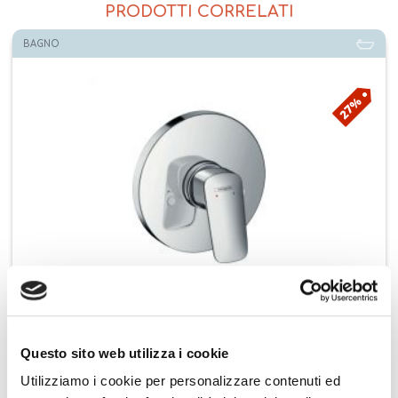
PRODOTTI CORRELATI
BAGNO
27%
HANSGROHE miscelatore doccia incasso LOGIS 71606000
Questo sito web utilizza i cookie
€ 40,86
Aggiungi ai preferiti
Aggiungi prodotto al carrello
€ 55,63
Utilizziamo i cookie per personalizzare contenuti ed