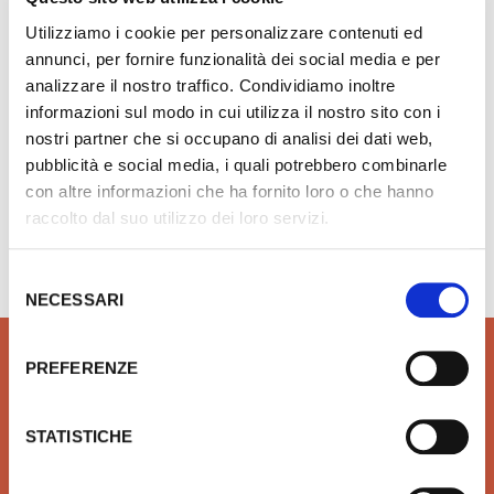
32082000
Utilizziamo i cookie per personalizzare contenuti ed
annunci, per fornire funzionalità dei social media e per
€ 142,83
Aggiungi ai preferiti
Aggiungi prodotto al carrello
€ 315,98
analizzare il nostro traffico. Condividiamo inoltre
informazioni sul modo in cui utilizza il nostro sito con i
nostri partner che si occupano di analisi dei dati web,
pubblicità e social media, i quali potrebbero combinarle
con altre informazioni che ha fornito loro o che hanno
raccolto dal suo utilizzo dei loro servizi.
Hai bisogno di aiuto?
info@rubinetteria.com
dal Lunedì al Venerdì 8.30 - 12.00 / 13.30 - 18.00
Selezione
NECESSARI
del
consenso
PREFERENZE
STATISTICHE
QUALITÀ
SICUREZZA
Prodotti idrotermosanitari e
Affidiamo il tuo denaro e la