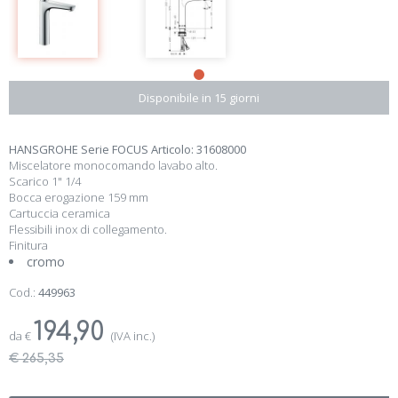
Disponibile in 15 giorni
HANSGROHE Serie FOCUS Articolo: 31608000
Miscelatore monocomando lavabo alto.
Scarico 1" 1/4
Bocca erogazione 159 mm
Cartuccia ceramica
Flessibili inox di collegamento.
Finitura
cromo
Cod.:
449963
194,90
da
€
(IVA inc.)
€ 265,35