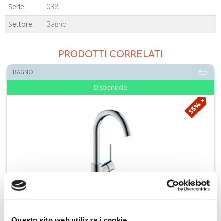
Serie:
038
Settore:
Bagno
PRODOTTI CORRELATI
BAGNO
Disponibile
55%
HANSGROHE miscelatore lavabo bocca alta senza scarico TALIS
Questo sito web utilizza i cookie