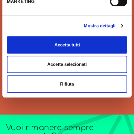
MARKETING
marche in linea con le ultime
sistema più sicuro per
tendenze di Design
effettuare i pagamenti e per
la tua tutela.
Mostra dettagli
Accetta tutti
VELOCITÀ
GRANDI ORDINI
Accetta selezionati
Velocità di consegna per
Siamo sempre a tua
regalarti un'esperienza unica
disposizione per
di acquisto.
l’elaborazione di offerte di
grandi quantitativi o
Rifiuta
forniture particolarmente
complesse.
Vuoi rimanere sempre