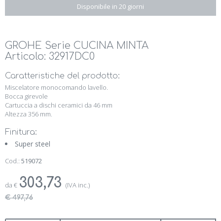
Disponibile in 20 giorni
GROHE Serie CUCINA MINTA
Articolo: 32917DC0
Caratteristiche del prodotto:
Miscelatore monocomando lavello.
Bocca girevole
Cartuccia a dischi ceramici da 46 mm
Altezza 356 mm.
Finitura:
Super steel
Cod.:
519072
303,73
da
€
(IVA inc.)
€ 497,76