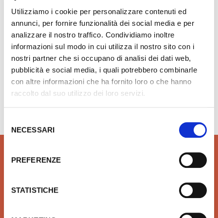
2
Utilizziamo i cookie per personalizzare contenuti ed
annunci, per fornire funzionalità dei social media e per
Aggiungi ai preferiti
Aggiungi prodotto 
analizzare il nostro traffico. Condividiamo inoltre
informazioni sul modo in cui utilizza il nostro sito con i
nostri partner che si occupano di analisi dei dati web,
pubblicità e social media, i quali potrebbero combinarle
con altre informazioni che ha fornito loro o che hanno
raccolto dal suo utilizzo dei loro servizi.
Hai bisogno di aiuto?
info@rubinetteria.com
dal Lunedì al Venerdì 8.30 - 12.00 / 13.30 - 18.00
Selezione
NECESSARI
del
consenso
PREFERENZE
QUALITÀ
SICUREZZA
STATISTICHE
Prodotti idrotermosanitari e
Affidiamo il tuo denaro e la
arredobagno delle migliori
tua sicurezza a Xpay. Il