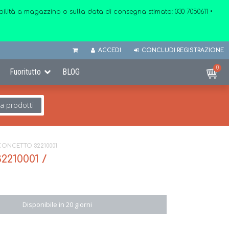
onibilità a magazzino o sulla data di consegna stimata:
030 7050611
•
ACCEDI
CONCLUDI REGISTRAZIONE
0
Fuoritutto
BLOG
ca prodotti
NCETTO 32210001
10001 /
Disponibile in 20 giorni