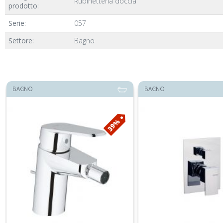
Rubinetteria doccia
prodotto:
Serie:
057
Settore:
Bagno
BAGNO
BAGNO
25%