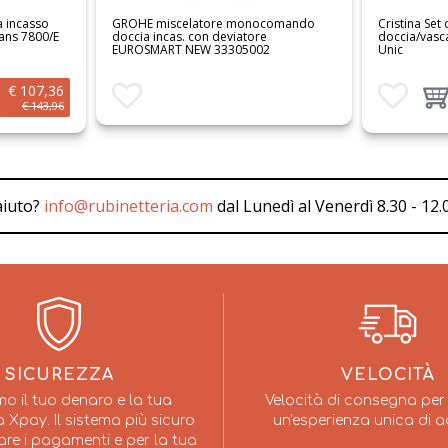
nocomando
Cristina Set da esterno per mix monoc.
Bellosta M
re
doccia/vasca a 2 uscite UC 689 Serie
con deviato
02
Unic
CR
€ 233,09
Aggiungi ai preferiti
Aggiungi prodotto al carrello
Aggiungi ai
Ag
€ 343,80
aiuto?
info@rubinetteria.com
dal Lunedì al Venerdì 8.30 - 12.0
SICUREZZA
VELOCITÀ
mo il tuo denaro e la tua
Velocità di consegna per 
 Xpay. Il sistema più sicuro
un'esperienza unica di a
are i pagamenti e per la tua