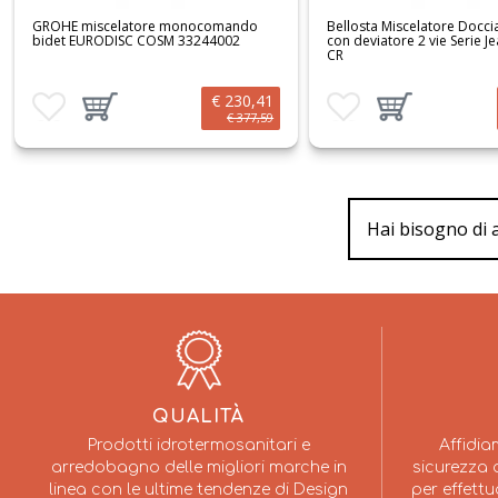
Bellosta Miscelatore Doccia incasso
GROHE miscelatore mo
con deviatore 2 vie Serie Jeans 7800/E
doccia incas. con deviato
CR
EUROSMART NEW 333050
€ 107,36
Aggiungi ai preferiti
Aggiungi prodotto al carrello
Aggiungi ai preferiti
€ 143,96
Hai bisogno di 
QUALITÀ
Prodotti idrotermosanitari e
Affidia
arredobagno delle migliori marche in
sicurezza a
linea con le ultime tendenze di Design
per effettu