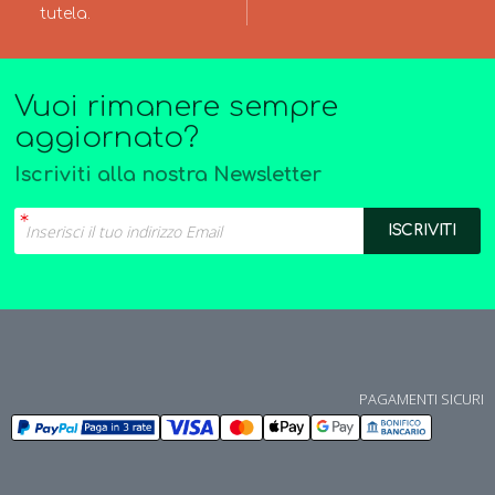
tutela.
Vuoi rimanere sempre
aggiornato?
Iscriviti alla nostra Newsletter
PAGAMENTI SICURI