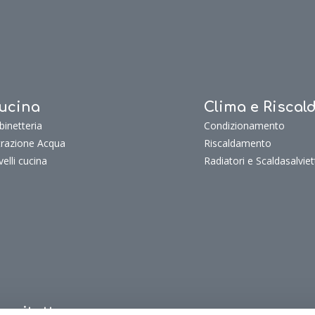
ucina
Clima e Risca
binetteria
Condizionamento
ltrazione Acqua
Riscaldamento
velli cucina
Radiatori e Scaldasalviet
uoritutto