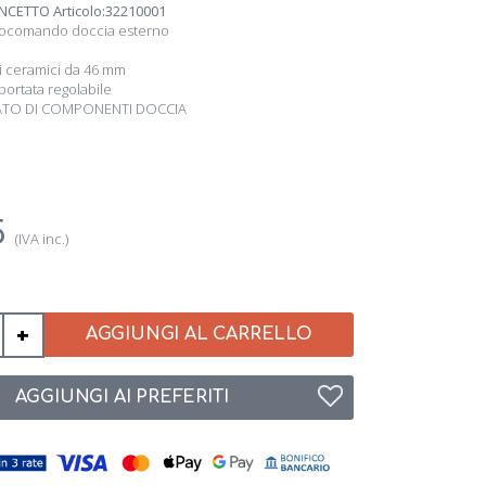
CETTO Articolo:32210001
ocomando doccia esterno
hi ceramici da 46 mm
 portata regolabile
ATO DI COMPONENTI DOCCIA
5
(IVA inc.)
+
AGGIUNGI AL CARRELLO
AGGIUNGI AI PREFERITI