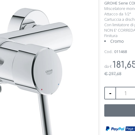
GROHE Serie CON
Miscelatore mon
Attacco da 1/2"
Cartuccia a disc
Con limitatore di
NON E' CORRED
Finitura
Cromo
Cod.:
011468
181,6
da
€
€ 297,68
-