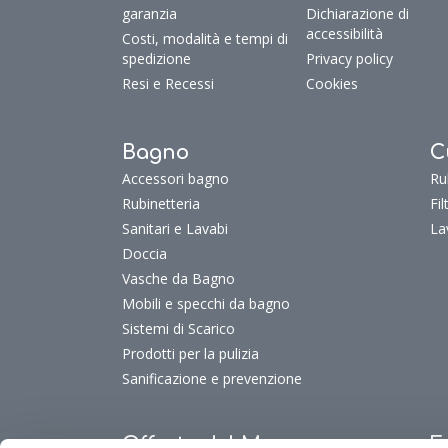
garanzia
Dichiarazione di
accessibilità
Costi, modalità e tempi di
spedizione
Privacy policy
Resi e Recessi
Cookies
Bagno
C
Accessori bagno
Ru
Rubinetteria
Fi
Sanitari e Lavabi
La
Doccia
Vasche da Bagno
Mobili e specchi da bagno
Sistemi di Scarico
Prodotti per la pulizia
Sanificazione e prevenzione
Offerte del Mese
F