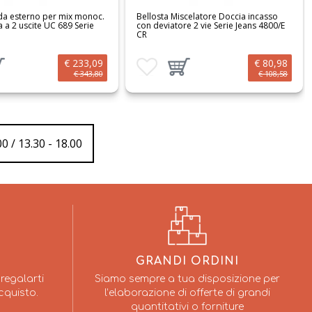
iscelatore Doccia incasso
GROHE miscelatore doccia incasso
re 2 vie Serie Jeans 4800/E
EURODISC COSMOPOLITAN 19549002
€ 80,98
€ 70,52
 preferiti
giungi prodotto al carrello
Aggiungi ai preferiti
Aggiungi prodotto al carrello
€ 108,58
0 / 13.30 - 18.00
GRANDI ORDINI
regalarti
Siamo sempre a tua disposizione per
cquisto.
l’elaborazione di offerte di grandi
quantitativi o forniture