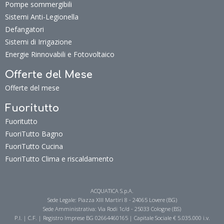
Pompe sommergibili
Sistemi Anti-Legionella
Defangatori
Sistemi di Irrigazione
Energie Rinnovabili e Fotovoltaico
Offerte del Mese
Offerte del mese
Fuoritutto
Fuoritutto
FuoriTutto Bagno
FuoriTutto Cucina
FuoriTutto Clima e riscaldamento
ACQUATICA S.p.A.
Sede Legale: Piazza XIII Martiri 8 - 24065 Lovere (BG)
Sede Amministrativa: Via Rodi 1c/d - 25033 Cologne (BS)
P.I. | C.F. | Registro Imprese BG 02664460165 | Capitale Sociale € 5.035.000 i.v.