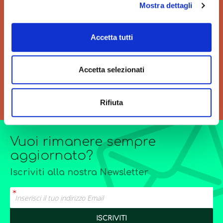
Mostra dettagli
VELOCITÀ
GRANDI ORDINI
Velocità di consegna per
Siamo sempre a tua
Accetta tutti
regalarti un'esperienza unica
disposizione per
di acquisto.
l’elaborazione di offerte di
grandi quantitativi o
Accetta selezionati
forniture particolarmente
complesse.
Rifiuta
Vuoi rimanere sempre
aggiornato?
Iscriviti alla nostra Newsletter