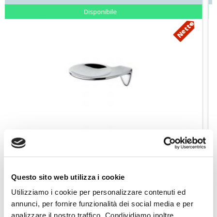
Disponibile
tto
Nett
Colombo Spandisapone d'appoggio Nero Icy Serie Cool W4505
70
€ 25,64
Aggiungi ai preferiti
Aggiungi prodotto al carrello
Questo sito web utilizza i cookie
Utilizziamo i cookie per personalizzare contenuti ed
annunci, per fornire funzionalità dei social media e per
analizzare il nostro traffico. Condividiamo inoltre