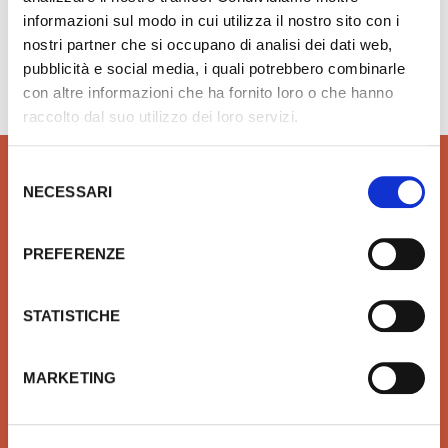
informazioni sul modo in cui utilizza il nostro sito con i
nostri partner che si occupano di analisi dei dati web,
Hai bisogno di aiuto?
info@rubinetteria.com
pubblicità e social media, i quali potrebbero combinarle
dal Lunedì al Venerdì 8.30 - 12.00 / 13.30 - 18.00
con altre informazioni che ha fornito loro o che hanno
raccolto dal suo utilizzo dei loro servizi.
Selezione
NECESSARI
del
consenso
QUALITÀ
SICUREZZA
PREFERENZE
Prodotti idrotermosanitari e
Affidiamo il tuo denaro e la
arredobagno delle migliori
tua sicurezza a Xpay. Il
STATISTICHE
marche in linea con le ultime
sistema più sicuro per
tendenze di Design
effettuare i pagamenti e per
la tua tutela.
MARKETING