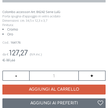
Colombo accessori Art. B6242 Serie Lulù
Porta spugna d'appoggio in vetro acidato
Dimensioni: cm. 34,5 x 12,3 x 3,7
Finitura:
Cromo
Oro
Cod.:
164176
127,27
da
€
(IVA inc.)
€ 181,66
-
+
AGGIUNGI AL CARRELLO
AGGIUNGI AI PREFERITI