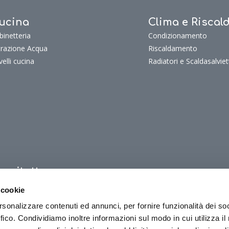
ucina
Clima e Risca
binetteria
Condizionamento
ltrazione Acqua
Riscaldamento
velli cucina
Radiatori e Scaldasalviet
uoritutto
oritutto
 cookie
oriTutto Bagno
rsonalizzare contenuti ed annunci, per fornire funzionalità dei so
oriTutto Cucina
ffico. Condividiamo inoltre informazioni sul modo in cui utilizza il 
oriTutto Clima e riscaldamento