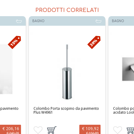
PRODOTTI CORRELATI
BAGNO
BAGNO
15%
30%
 pavimento
Colombo Porta scopino da pavimento
Colombo por
Plus W4961
acidato Loo
€ 206,16
€ 109,92
 al carrello
Aggiungi ai preferiti
Aggiungi prodotto al carrello
Aggiungi ai 
Aggi
€ 241,20
€ 156,89