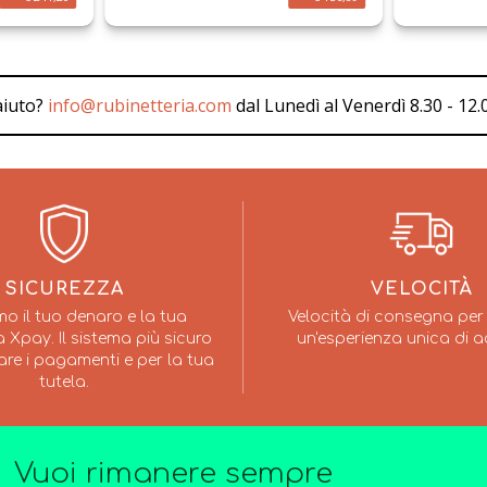
aiuto?
info@rubinetteria.com
dal Lunedì al Venerdì 8.30 - 12.0
SICUREZZA
VELOCITÀ
mo il tuo denaro e la tua
Velocità di consegna per 
 Xpay. Il sistema più sicuro
un'esperienza unica di a
are i pagamenti e per la tua
tutela.
Vuoi rimanere sempre