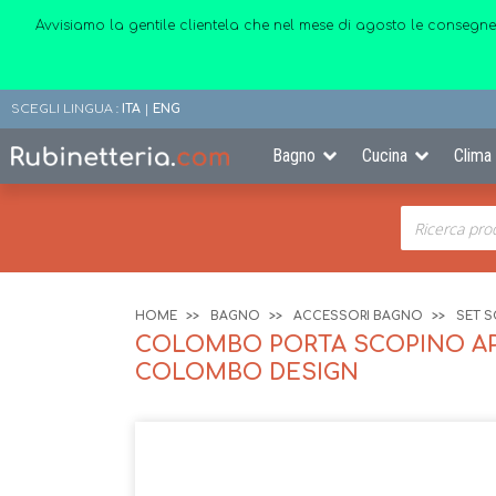
Avvisiamo la gentile clientela che nel mese di agosto le consegne
SCEGLI LINGUA :
ITA
|
ENG
Bagno
Cucina
Clima
HOME
BAGNO
ACCESSORI BAGNO
SET 
COLOMBO PORTA SCOPINO APP
COLOMBO DESIGN