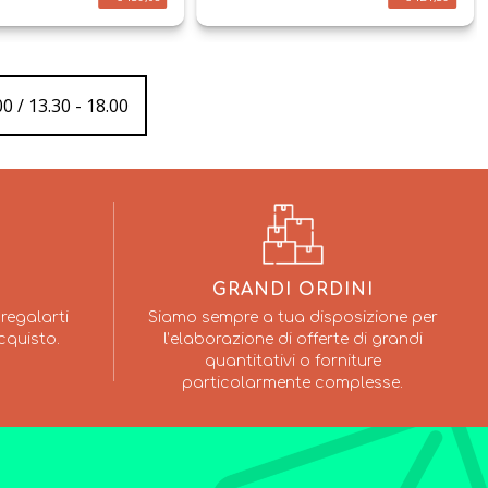
0 / 13.30 - 18.00
GRANDI ORDINI
regalarti
Siamo sempre a tua disposizione per
cquisto.
l’elaborazione di offerte di grandi
quantitativi o forniture
particolarmente complesse.