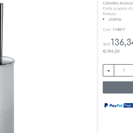
Colombo Accesso
Porta scopino d'
Finitura
cromo
Cod.:
114817
136,
da
€
€ 194,59
-