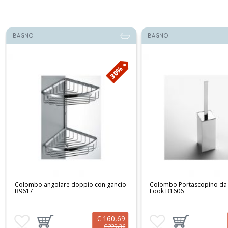
BAGNO
BAGNO
30%
Colombo angolare doppio con gancio
Colombo Portascopino da
B9617
Look B1606
€ 160,69
Aggiungi ai preferiti
Aggiungi prodotto al carrello
Aggiungi ai preferiti
Aggiungi prodotto
€ 229,36