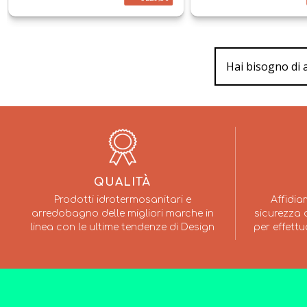
Hai bisogno di 
QUALITÀ
Prodotti idrotermosanitari e
Affidia
arredobagno delle migliori marche in
sicurezza a
linea con le ultime tendenze di Design
per effettu