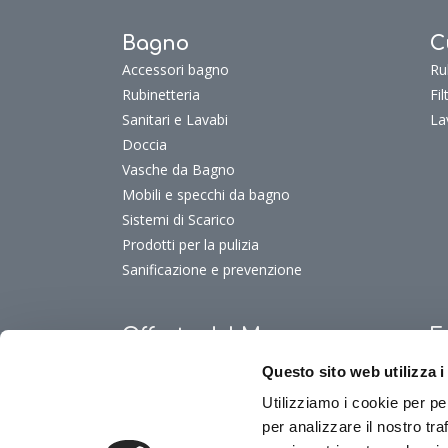
Bagno
C
Accessori bagno
Ru
Rubinetteria
Fi
Sanitari e Lavabi
La
Doccia
Vasche da Bagno
Mobili e specchi da bagno
Sistemi di Scarico
Prodotti per la pulizia
Sanificazione e prevenzione
Offerte del Mese
F
Offerte del mese
Fu
Questo sito web utilizza i
Fu
Utilizziamo i cookie per pe
Fu
per analizzare il nostro tra
Fu