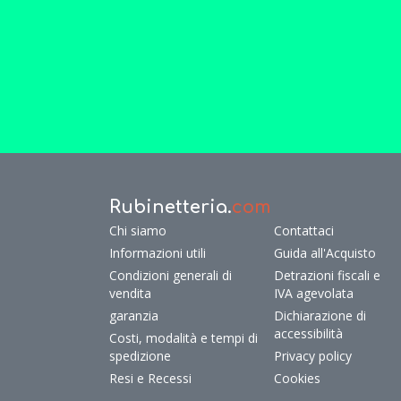
Rubinetteria.
com
Chi siamo
Contattaci
Informazioni utili
Guida all'Acquisto
Condizioni generali di
Detrazioni fiscali e
vendita
IVA agevolata
garanzia
Dichiarazione di
accessibilità
Costi, modalità e tempi di
spedizione
Privacy policy
Resi e Recessi
Cookies