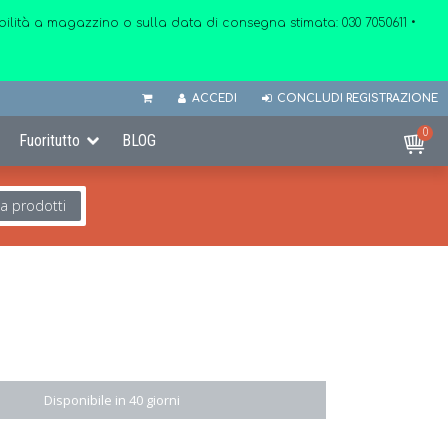
onibilità a magazzino o sulla data di consegna stimata:
030 7050611
•
ACCEDI
CONCLUDI REGISTRAZIONE
0
Fuoritutto
BLOG
ca prodotti
Disponibile in 40 giorni