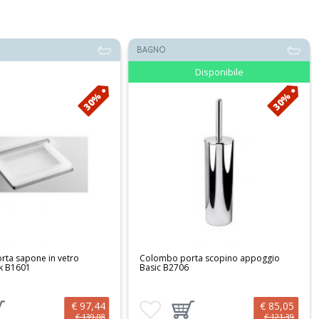
BAGNO
Disponibile
30%
30%
ta sapone in vetro
Colombo porta scopino appoggio
k B1601
Basic B2706
€ 97,44
€ 85,05
preferiti
ungi prodotto al carrello
Aggiungi ai preferiti
Aggiungi prodotto al carrello
€ 139,08
€ 121,39