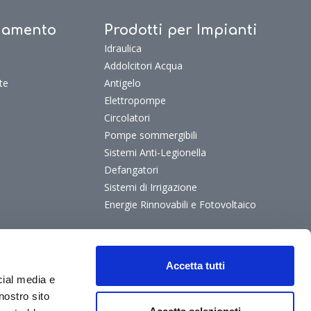
ldamento
Prodotti per Impianti
Idraulica
Addolcitori Acqua
te
Antigelo
Elettropompe
Circolatori
Pompe sommergibili
Sistemi Anti-Legionella
Defangatori
Sistemi di Irrigazione
Energie Rinnovabili e Fotovoltaico
Accetta tutti
cial media e
nostro sito