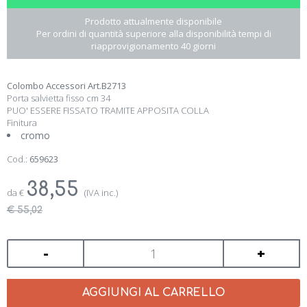
Prodotto attualmente disponibile
Per ordini di quantità superiore alla disponibilità tempi di
riapprovigionamento 40 giorni
Colombo Accessori Art.B2713
Porta salvietta fisso cm 34
PUO' ESSERE FISSATO TRAMITE APPOSITA COLLA
Finitura
cromo
Cod.:
659623
38,55
da
€
(IVA inc.)
€ 55,02
-
+
AGGIUNGI AL CARRELLO