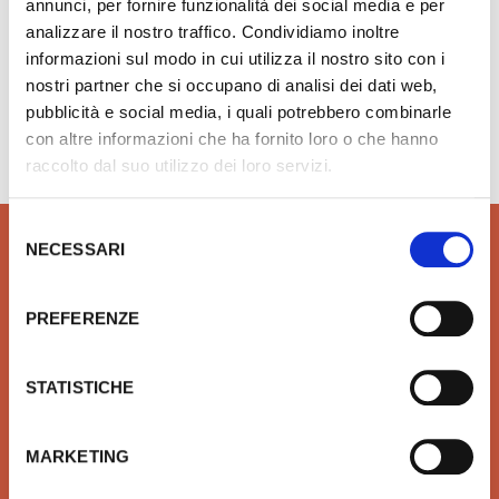
annunci, per fornire funzionalità dei social media e per
analizzare il nostro traffico. Condividiamo inoltre
informazioni sul modo in cui utilizza il nostro sito con i
nostri partner che si occupano di analisi dei dati web,
Hai bisogno di aiuto?
info@rubinetteria.com
pubblicità e social media, i quali potrebbero combinarle
dal Lunedì al Venerdì 8.30 - 12.00 / 13.30 - 18.00
con altre informazioni che ha fornito loro o che hanno
raccolto dal suo utilizzo dei loro servizi.
Selezione
NECESSARI
del
consenso
PREFERENZE
QUALITÀ
SICUREZZA
Prodotti idrotermosanitari e
Affidiamo il tuo denaro e la
STATISTICHE
arredobagno delle migliori
tua sicurezza a Xpay. Il
marche in linea con le ultime
sistema più sicuro per
tendenze di Design
effettuare i pagamenti e per
MARKETING
la tua tutela.