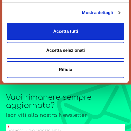
Mostra dettagli
VELOCITÀ
GRANDI ORDINI
Accetta tutti
Velocità di consegna per
Siamo sempre a tua
regalarti un'esperienza unica
disposizione per
di acquisto.
l’elaborazione di offerte di
Accetta selezionati
grandi quantitativi o
forniture particolarmente
complesse.
Rifiuta
Vuoi rimanere sempre
aggiornato?
Iscriviti alla nostra Newsletter