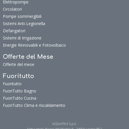
Elettropompe
Circolatori
Pompe sommergibili
Sistemi Anti-Legionella
Defangatori
Sistemi di Irrigazione
Energie Rinnovabili e Fotovoltaico
Offerte del Mese
Offerte del mese
Fuoritutto
Fuoritutto
FuoriTutto Bagno
FuoriTutto Cucina
FuoriTutto Clima e riscaldamento
ACQUATICA S.p.A.
Sede Legale: Piazza XIII Martiri 8 - 24065 Lovere (BG)