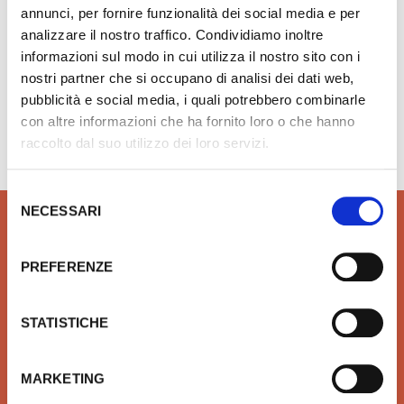
annunci, per fornire funzionalità dei social media e per
analizzare il nostro traffico. Condividiamo inoltre
informazioni sul modo in cui utilizza il nostro sito con i
nostri partner che si occupano di analisi dei dati web,
pubblicità e social media, i quali potrebbero combinarle
Hai bisogno di aiuto?
info@rubinetteria.com
con altre informazioni che ha fornito loro o che hanno
dal Lunedì al Venerdì 8.30 - 12.00 / 13.30 - 18.00
raccolto dal suo utilizzo dei loro servizi.
Selezione
NECESSARI
del
consenso
PREFERENZE
QUALITÀ
SICUREZZA
STATISTICHE
Prodotti idrotermosanitari e
Affidiamo il tuo denaro e la
arredobagno delle migliori
tua sicurezza a Xpay. Il
marche in linea con le ultime
sistema più sicuro per
tendenze di Design
effettuare i pagamenti e per
MARKETING
la tua tutela.