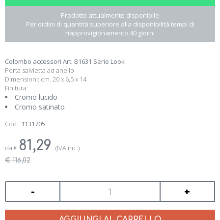
Prodotto attualmente disponibile
Per ordini di quantità superiore alla disponibilità tempi di
riapprovigionamento 40 giorni
Colombo accessori Art. B1631 Serie Look
Porta salvietta ad anello
Dimensioni: cm. 20 x 6,5 x 14
Finitura:
Cromo lucido
Cromo satinato
Cod.:
1131705
81,29
da
€
(IVA inc.)
€ 116,02
-
+
AGGIUNGI AL CARRELLO