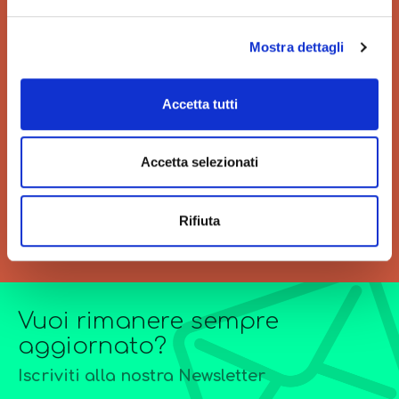
Mostra dettagli
VELOCITÀ
GRANDI ORDINI
Accetta tutti
Velocità di consegna per
Siamo sempre a tua
regalarti un'esperienza unica
disposizione per
Accetta selezionati
di acquisto.
l’elaborazione di offerte di
grandi quantitativi o
forniture particolarmente
Rifiuta
complesse.
Vuoi rimanere sempre
aggiornato?
Iscriviti alla nostra Newsletter