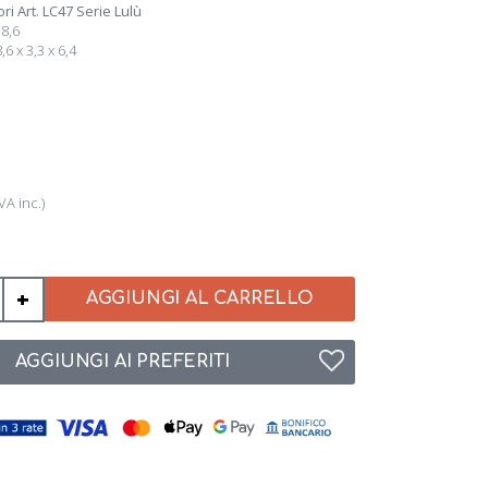
i Art. LC47 Serie Lulù
8,6
6 x 3,3 x 6,4
IVA inc.)
+
AGGIUNGI AL CARRELLO
AGGIUNGI AI PREFERITI