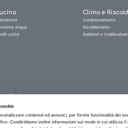
ucina
Clima e Risca
binetteria
Condizionamento
ltrazione Acqua
Riscaldamento
velli cucina
Radiatori e Scaldasalviet
uoritutto
oritutto
 cookie
oriTutto Bagno
rsonalizzare contenuti ed annunci, per fornire funzionalità dei so
oriTutto Cucina
ffico. Condividiamo inoltre informazioni sul modo in cui utilizza il 
oriTutto Clima e riscaldamento