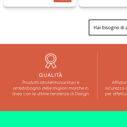
Hai bisogno di 
QUALITÀ
Prodotti idrotermosanitari e
Affidia
arredobagno delle migliori marche in
sicurezza a
linea con le ultime tendenze di Design
per effettu