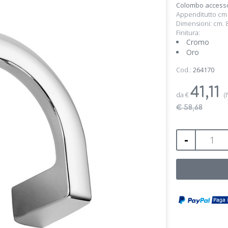
Colombo accessor
Appenditutto cm 
Dimensioni: cm. 8,
Finitura:
Cromo
Oro
Cod.:
264170
41,11
da
€
(
€ 58,68
-