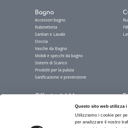
Bagno
C
Accessori bagno
Ru
Rubinetteria
Fi
Sanitari e Lavabi
La
Doccia
Vasche da Bagno
Mobili e specchi da bagno
Sistemi di Scarico
Prodotti per la pulizia
Sanificazione e prevenzione
Offerte del Mese
F
Offerte del mese
Fu
Questo sito web utilizza i
Fu
Utilizziamo i cookie per pe
Fu
per analizzare il nostro tra
Fu