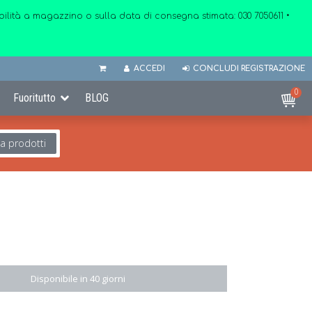
onibilità a magazzino o sulla data di consegna stimata:
030 7050611
•
ACCEDI
CONCLUDI REGISTRAZIONE
0
Fuoritutto
BLOG
ca prodotti
Disponibile in 40 giorni