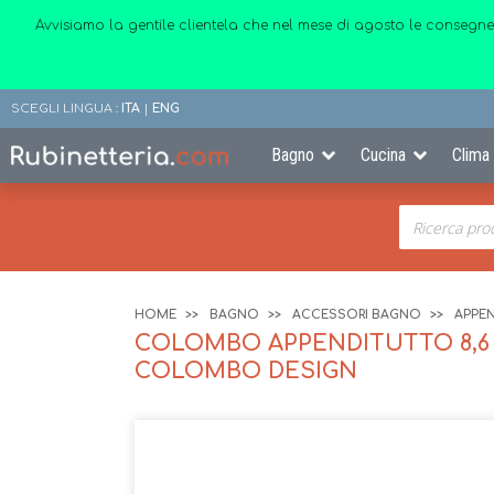
Avvisiamo la gentile clientela che nel mese di agosto le consegne
SCEGLI LINGUA :
ITA
|
ENG
Bagno
Cucina
Clima
HOME
BAGNO
ACCESSORI BAGNO
APPEN
COLOMBO APPENDITUTTO 8,6 
COLOMBO DESIGN