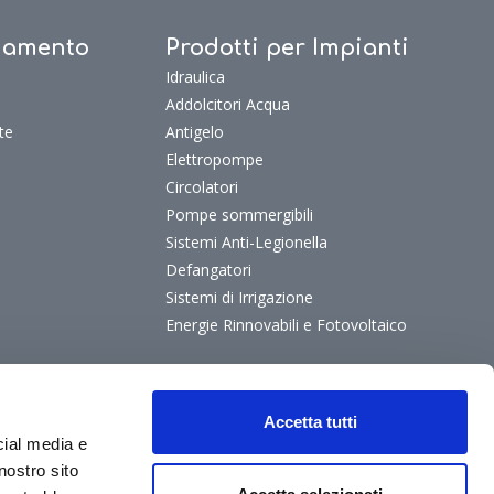
ldamento
Prodotti per Impianti
Idraulica
Addolcitori Acqua
te
Antigelo
Elettropompe
Circolatori
Pompe sommergibili
Sistemi Anti-Legionella
Defangatori
Sistemi di Irrigazione
Energie Rinnovabili e Fotovoltaico
Accetta tutti
cial media e
nostro sito