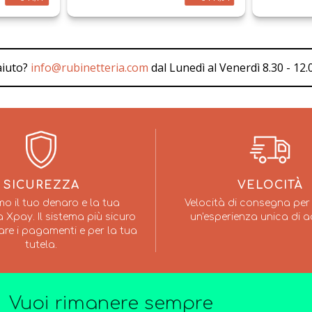
aiuto?
info@rubinetteria.com
dal Lunedì al Venerdì 8.30 - 12.0
SICUREZZA
VELOCITÀ
mo il tuo denaro e la tua
Velocità di consegna per 
 Xpay. Il sistema più sicuro
un'esperienza unica di a
are i pagamenti e per la tua
tutela.
Vuoi rimanere sempre