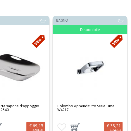
BAGNO
Disponibile
30%
30%
rta sapone d'appoggio
Colombo Appenditutto Serie Time
 B2540
W4217
€ 69,15
€ 38,21
preferiti
ungi prodotto al carrello
Aggiungi ai preferiti
Aggiungi prodotto al carrello
€ 98,70
€ 54,53