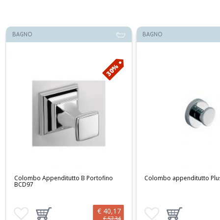
BAGNO
BAGNO
30%
Colombo Appenditutto B Portofino
Colombo appenditutto Pl
BCD97
€ 40,17
Aggiungi ai preferiti
Aggiungi prodotto al carrello
Aggiungi ai preferiti
Aggiungi prodotto
€ 57,34