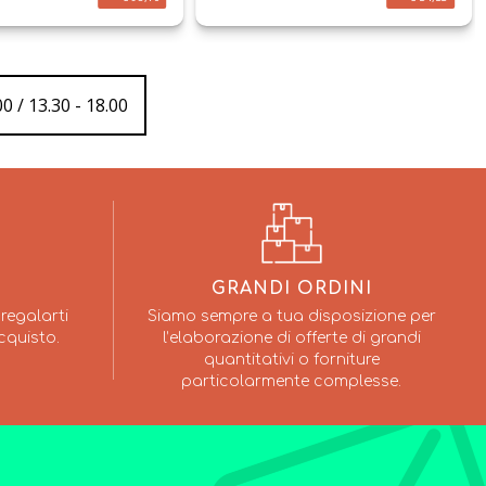
0 / 13.30 - 18.00
GRANDI ORDINI
regalarti
Siamo sempre a tua disposizione per
cquisto.
l’elaborazione di offerte di grandi
quantitativi o forniture
particolarmente complesse.