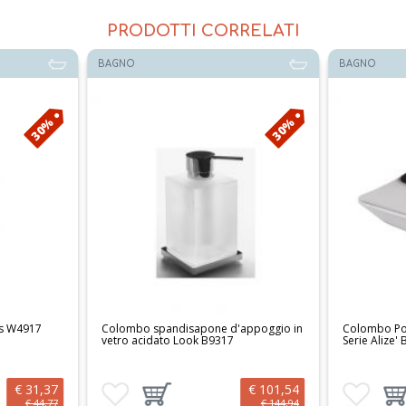
PRODOTTI CORRELATI
BAGNO
BAGNO
30%
30%
us W4917
Colombo spandisapone d'appoggio in
Colombo Po
vetro acidato Look B9317
Serie Alize'
€ 31,37
€ 101,54
 al carrello
Aggiungi ai preferiti
Aggiungi prodotto al carrello
Aggiungi ai 
Aggi
€ 44,77
€ 144,94