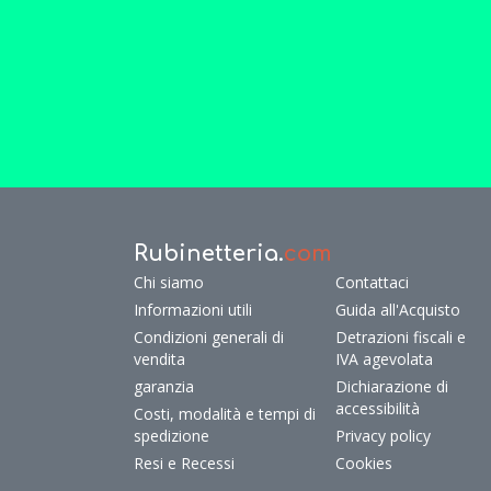
Rubinetteria.
com
Chi siamo
Contattaci
Informazioni utili
Guida all'Acquisto
Condizioni generali di
Detrazioni fiscali e
vendita
IVA agevolata
garanzia
Dichiarazione di
accessibilità
Costi, modalità e tempi di
spedizione
Privacy policy
Resi e Recessi
Cookies