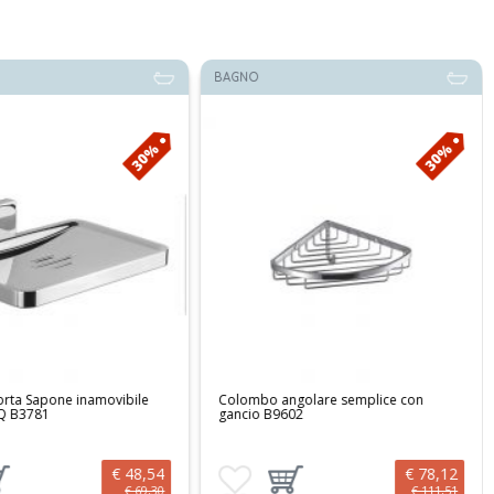
BAGNO
30%
30%
ta Sapone inamovibile
Colombo angolare semplice con
 Q B3781
gancio B9602
€ 48,54
€ 78,12
preferiti
ungi prodotto al carrello
Aggiungi ai preferiti
Aggiungi prodotto al carrello
€ 69,30
€ 111,51