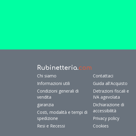
Rubinetteria.
com
Chi siamo
Contattaci
Informazioni utili
Guida all'Acquisto
Condizioni generali di
Detrazioni fiscali e
vendita
IVA agevolata
garanzia
Dichiarazione di
accessibilità
Costi, modalità e tempi di
spedizione
Privacy policy
Resi e Recessi
Cookies