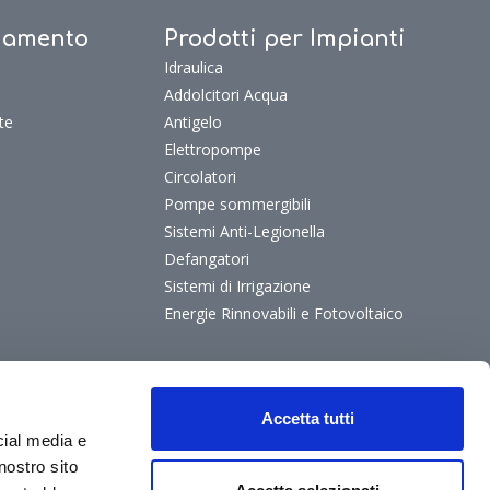
ldamento
Prodotti per Impianti
Idraulica
Addolcitori Acqua
te
Antigelo
Elettropompe
Circolatori
Pompe sommergibili
Sistemi Anti-Legionella
Defangatori
Sistemi di Irrigazione
Energie Rinnovabili e Fotovoltaico
Accetta tutti
cial media e
nostro sito