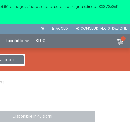
onibilità a magazzino o sulla data di consegna stimata:
030 7050611
•
ACCEDI
CONCLUDI REGISTRAZIONE
0
Fuoritutto
BLOG
ca prodotti
734
Disponibile in 40 giorni