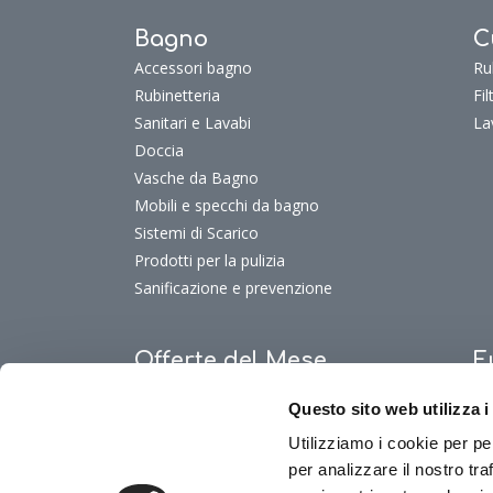
Bagno
C
Accessori bagno
Ru
Rubinetteria
Fi
Sanitari e Lavabi
La
Doccia
Vasche da Bagno
Mobili e specchi da bagno
Sistemi di Scarico
Prodotti per la pulizia
Sanificazione e prevenzione
Offerte del Mese
F
Offerte del mese
Fu
Questo sito web utilizza i
Fu
Fu
Utilizziamo i cookie per pe
per analizzare il nostro tra
Fu