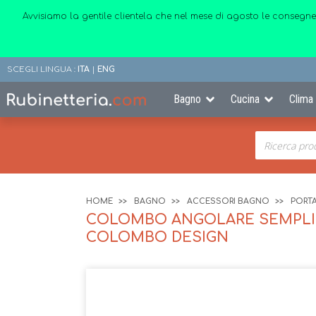
Avvisiamo la gentile clientela che nel mese di agosto le consegne
SCEGLI LINGUA :
ITA
|
ENG
Bagno
Cucina
Clima
HOME
BAGNO
ACCESSORI BAGNO
PORTA
COLOMBO ANGOLARE SEMPLICE
COLOMBO DESIGN