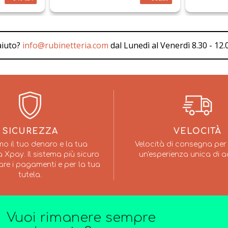
aiuto?
info@rubinetteria.com
dal Lunedì al Venerdì 8.30 - 12.0
SICUREZZA
VELOCITÀ
mo il tuo denaro e la tua
Velocità di consegna per 
 Xpay. Il sistema più sicuro
un'esperienza unica di a
are i pagamenti e per la tua
tutela.
Vuoi rimanere sempre