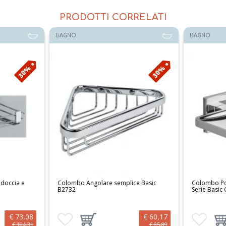
PRODOTTI CORRELATI
BAGNO
BAGNO
30%
30%
doccia e
Colombo Angolare semplice Basic
Colombo Por
B2732
Serie Basic
€ 73,08
€ 60,17
 al carrello
Aggiungi ai preferiti
Aggiungi prodotto al carrello
Aggiungi ai 
Aggi
€ 104,31
€ 85,89