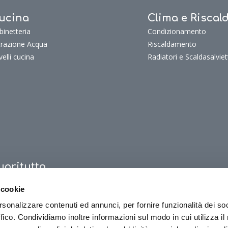
ucina
Clima e Risca
binetteria
Condizionamento
ltrazione Acqua
Riscaldamento
velli cucina
Radiatori e Scaldasalviet
uoritutto
oritutto
 cookie
oriTutto Bagno
oriTutto Cucina
rsonalizzare contenuti ed annunci, per fornire funzionalità dei so
ffico. Condividiamo inoltre informazioni sul modo in cui utilizza il 
oriTutto Clima e riscaldamento