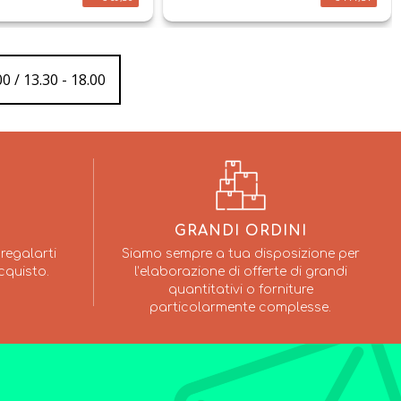
0 / 13.30 - 18.00
GRANDI ORDINI
regalarti
Siamo sempre a tua disposizione per
cquisto.
l’elaborazione di offerte di grandi
quantitativi o forniture
particolarmente complesse.