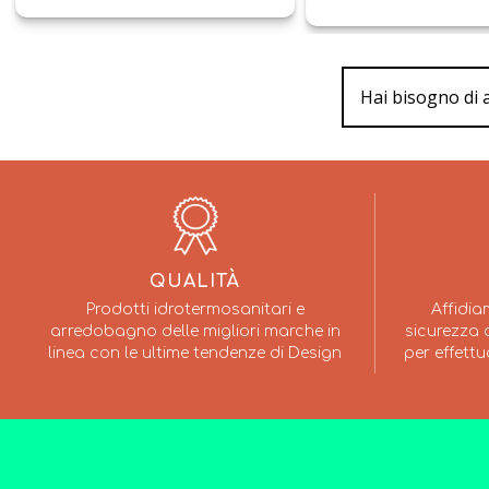
Hai bisogno di 
QUALITÀ
Prodotti idrotermosanitari e
Affidia
arredobagno delle migliori marche in
sicurezza a
linea con le ultime tendenze di Design
per effettu