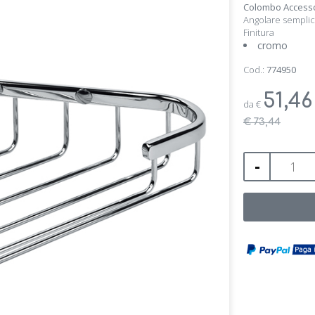
Colombo Accesso
Angolare sempli
Finitura
cromo
Cod.:
774950
51,4
da
€
€ 73,44
-