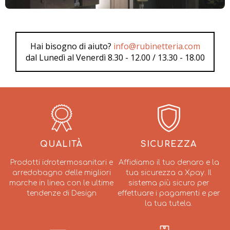
Hai bisogno di aiuto?
info@rubinetteria.com
dal Lunedì al Venerdì 8.30 - 12.00 / 13.30 - 18.00
QUALITÀ
SICUREZZA
Prodotti idrotermosanitari e
Affidiamo il tuo denaro e la
arredobagno delle migliori
tua sicurezza a Xpay. Il
marche in linea con le ultime
sistema più sicuro per
tendenze di Design
effettuare i pagamenti e per
la tua tutela.