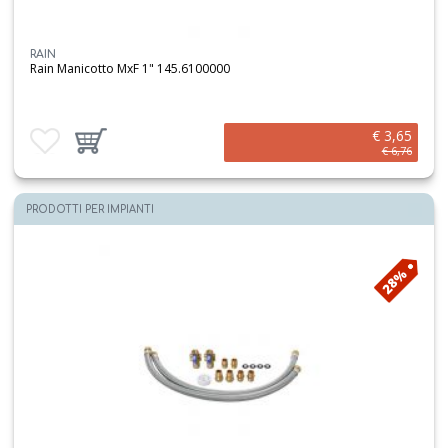
RAIN
Rain Manicotto MxF 1" 145.6100000
€ 3,65
Aggiungi ai preferiti
Aggiungi prodotto al carrello
€ 6,76
PRODOTTI PER IMPIANTI
28%