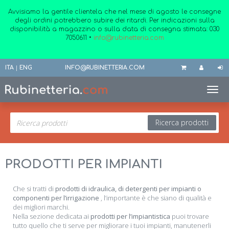
Avvisiamo la gentile clientela che nel mese di agosto le consegne
degli ordini potrebbero subire dei ritardi. Per indicazioni sulla
disponibilità a magazzino o sulla data di consegna stimata:
030
7050611
•
info@rubinetteria.com
ITA
|
ENG
INFO@RUBINETTERIA.COM
Toggl
Ricerca prodotti
PRODOTTI PER IMPIANTI
Che si tratti di
prodotti di idraulica, di detergenti per impianti o
componenti per l’irrigazione
, l’importante è che siano di qualità e
dei migliori marchi.
Nella sezione dedicata ai
prodotti per l’impiantistica
puoi trovare
tutto quello che ti serve per migliorare i tuoi impianti, manutenerli