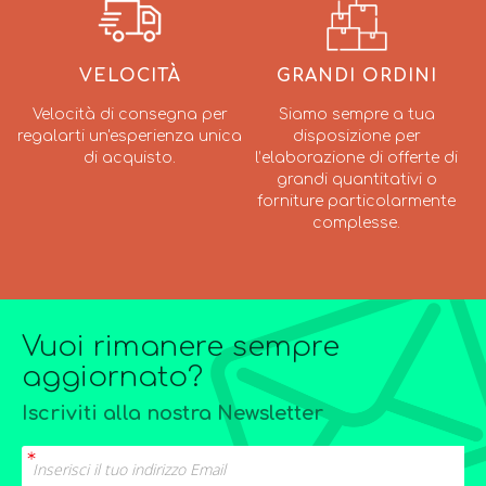
VELOCITÀ
GRANDI ORDINI
Velocità di consegna per
Siamo sempre a tua
regalarti un'esperienza unica
disposizione per
di acquisto.
l’elaborazione di offerte di
grandi quantitativi o
forniture particolarmente
complesse.
Vuoi rimanere sempre
aggiornato?
Iscriviti alla nostra Newsletter