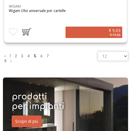
WIGAM
Wigam Olio universale per cartelle
€ 9,03
Aggiungi ai preferiti
Aggiungi prodotto al carrello
€ 11,22
1
2
3
4
5
6
7
8
prodotti
per impianti
Scopri di più