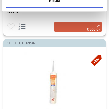
Rifiuta
DAB PUMPS
Dab Pompa sommergibile per acque reflue Serie Feka VS vari
modelli
Aggiungi ai preferiti
Visualizza opzioni prodotto
DA
€ 306,67
PRODOTTI PER IMPIANTI
40%